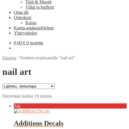
Tipit & Muotit
Viilat ja bufferit
Oma tili
Ostoskori
Kassa
Kanta-asiakasohjelma
Yhteystiedot
0,00
€
0 tuotetta
Etusivu
/
Tuotteet avainsanalla “nail art”
nail art
Näytetään kaikki 19 tulosta
Ale
Additions Decals