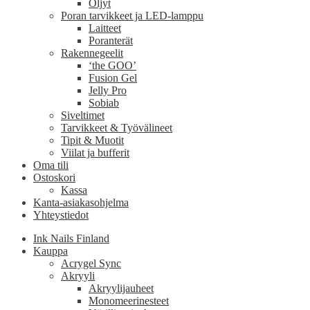
Öljyt
Poran tarvikkeet ja LED-lamppu
Laitteet
Poranterät
Rakennegeelit
‘the GOO’
Fusion Gel
Jelly Pro
Sobiab
Siveltimet
Tarvikkeet & Työvälineet
Tipit & Muotit
Viilat ja bufferit
Oma tili
Ostoskori
Kassa
Kanta-asiakasohjelma
Yhteystiedot
Ink Nails Finland
Kauppa
Acrygel Sync
Akryyli
Akryylijauheet
Monomeerinesteet