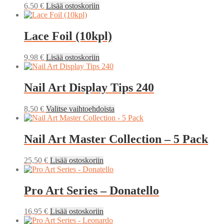
6,50
€
Lisää ostoskoriin
Lace Foil (10kpl)
9,98
€
Lisää ostoskoriin
Nail Art Display Tips 240
Tällä
8,50
€
Valitse vaihtoehdoista
tuotteella
on
useampi
Nail Art Master Collection – 5 Pack
muunnelma.
Voit
25,50
€
Lisää ostoskoriin
tehdä
valinnat
tuotteen
Pro Art Series – Donatello
sivulla.
16,95
€
Lisää ostoskoriin