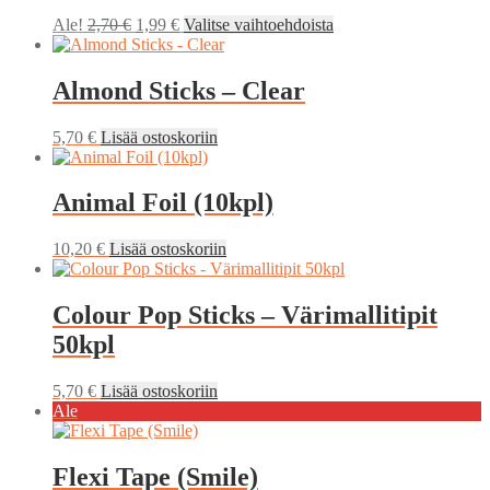
Alkuperäinen
Nykyinen
Tällä
Ale!
2,70
€
1,99
€
Valitse vaihtoehdoista
hinta
hinta
tuotteella
oli:
on:
on
2,70 €.
1,99 €.
useampi
Almond Sticks – Clear
muunnelma.
Voit
5,70
€
Lisää ostoskoriin
tehdä
valinnat
tuotteen
Animal Foil (10kpl)
sivulla.
10,20
€
Lisää ostoskoriin
Colour Pop Sticks – Värimallitipit
50kpl
5,70
€
Lisää ostoskoriin
Ale
Flexi Tape (Smile)