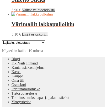
Tällä
5,90
€
Valitse vaihtoehdoista
tuotteella
on
useampi
Värimallit lakkapulloihin
muunnelma.
Voit
5,10
€
Lisää ostoskoriin
tehdä
valinnat
tuotteen
sivulla.
Näytetään kaikki 19 tulosta
Blogi
Ink Nails Finland
Kanta-asiakasohjelma
Kassa
Kauppa
Oma tili
Ostoskori
Peruuttamislomake
Tietosuojaseloste
Toimitus- maksutapa- ja palautustiedot
Yhteystiedot