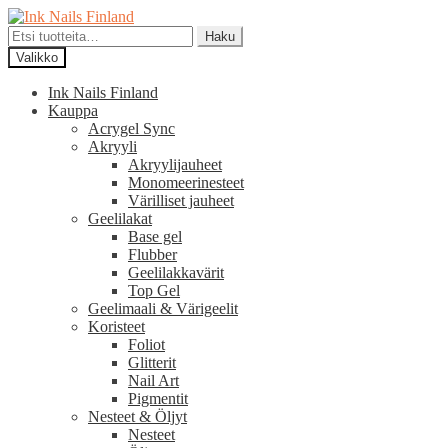
Siirry
Siirry
navigointiin
sisältöön
Etsi:
Haku
Valikko
Ink Nails Finland
Kauppa
Acrygel Sync
Akryyli
Akryylijauheet
Monomeerinesteet
Värilliset jauheet
Geelilakat
Base gel
Flubber
Geelilakkavärit
Top Gel
Geelimaali & Värigeelit
Koristeet
Foliot
Glitterit
Nail Art
Pigmentit
Nesteet & Öljyt
Nesteet