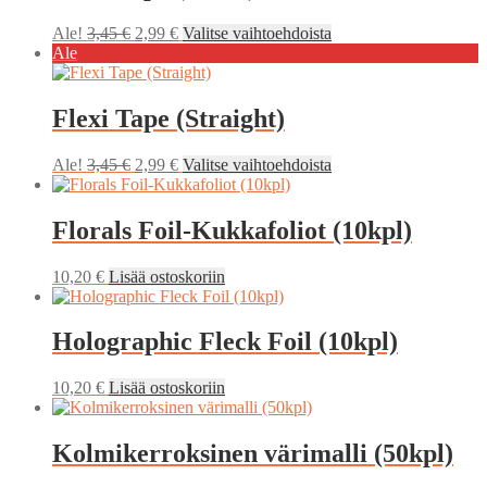
Alkuperäinen
Nykyinen
Tällä
Ale!
3,45
€
2,99
€
Valitse vaihtoehdoista
hinta
hinta
tuotteella
Ale
oli:
on:
on
3,45 €.
2,99 €.
useampi
muunnelma.
Flexi Tape (Straight)
Voit
tehdä
Alkuperäinen
Nykyinen
Tällä
Ale!
3,45
€
2,99
€
Valitse vaihtoehdoista
valinnat
hinta
hinta
tuotteella
tuotteen
oli:
on:
on
sivulla.
3,45 €.
2,99 €.
useampi
Florals Foil-Kukkafoliot (10kpl)
muunnelma.
Voit
10,20
€
Lisää ostoskoriin
tehdä
valinnat
tuotteen
Holographic Fleck Foil (10kpl)
sivulla.
10,20
€
Lisää ostoskoriin
Kolmikerroksinen värimalli (50kpl)