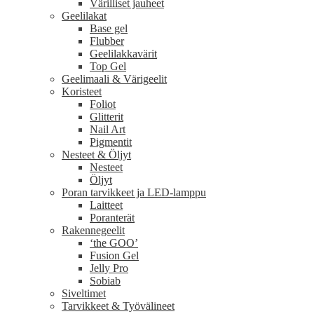
Värilliset jauheet
Geelilakat
Base gel
Flubber
Geelilakkavärit
Top Gel
Geelimaali & Värigeelit
Koristeet
Foliot
Glitterit
Nail Art
Pigmentit
Nesteet & Öljyt
Nesteet
Öljyt
Poran tarvikkeet ja LED-lamppu
Laitteet
Poranterät
Rakennegeelit
‘the GOO’
Fusion Gel
Jelly Pro
Sobiab
Siveltimet
Tarvikkeet & Työvälineet