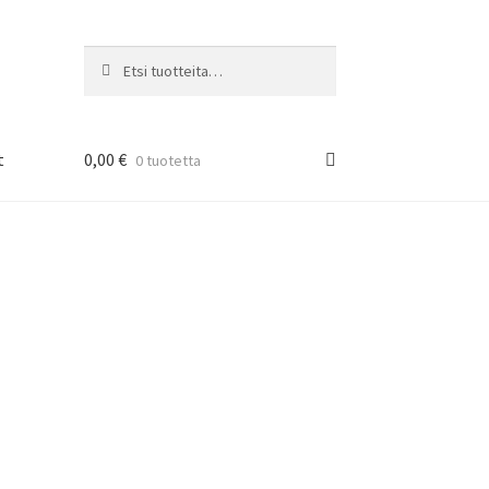
Etsi:
Haku
t
0,00
€
0 tuotetta