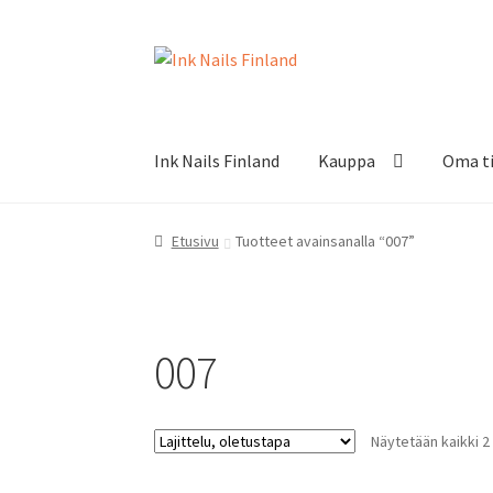
Siirry
Siirry
navigointiin
sisältöön
Ink Nails Finland
Kauppa
Oma ti
Etusivu
Tuotteet avainsanalla “007”
007
Näytetään kaikki 2