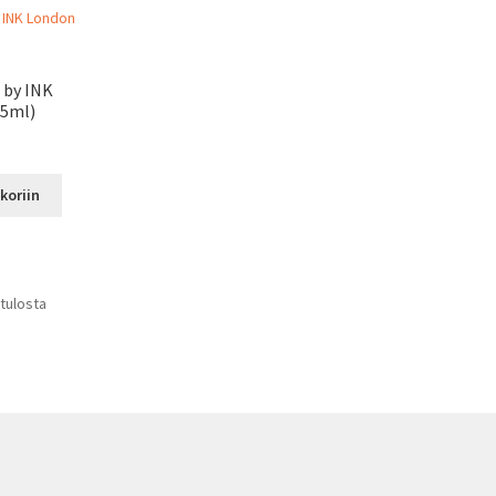
 by INK
15ml)
koriin
 tulosta