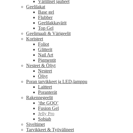
Värilliset jauheet
Geelilakat
Base gel
Flubber
Geelilakkavärit
Top Gel
Geelimaali & Värigeelit
Koristeet
Foliot
Glitterit
Nail Art
Pigmentit
Nesteet & Öljyt
Nesteet
Öljyt
Poran tarvikkeet ja LED-lamppu
Laitteet
Poranterät
Rakennegeelit
‘the GOO’
Fusion Gel
Jelly Pro
Sobiab
Siveltimet
Tarvikkeet & Työvälineet