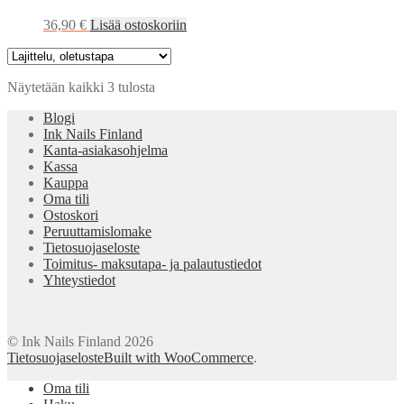
36,90
€
Lisää ostoskoriin
Näytetään kaikki 3 tulosta
Blogi
Ink Nails Finland
Kanta-asiakasohjelma
Kassa
Kauppa
Oma tili
Ostoskori
Peruuttamislomake
Tietosuojaseloste
Toimitus- maksutapa- ja palautustiedot
Yhteystiedot
© Ink Nails Finland 2026
Tietosuojaseloste
Built with WooCommerce
.
Oma tili