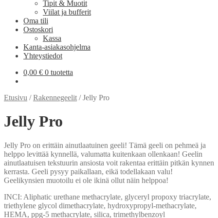
Tipit & Muotit
Viilat ja bufferit
Oma tili
Ostoskori
Kassa
Kanta-asiakasohjelma
Yhteystiedot
0,00
€
0 tuotetta
Etusivu
/
Rakennegeelit
/
Jelly Pro
Jelly Pro
Jelly Pro on erittäin ainutlaatuinen geeli! Tämä geeli on pehmeä ja
helppo levittää kynnellä, valumatta kuitenkaan ollenkaan! Geelin
ainutlaatuisen tekstuurin ansiosta voit rakentaa erittäin pitkän kynnen
kerrasta. Geeli pysyy paikallaan, eikä todellakaan valu!
Geelikynsien muotoilu ei ole ikinä ollut näin helppoa!
INCI: Aliphatic urethane methacrylate, glyceryl propoxy triacrylate,
triethylene glycol dimethacrylate, hydroxypropyl-methacrylate,
HEMA, ppg-5 methacrylate, silica, trimethylbenzoyl