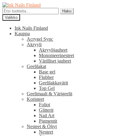
Siirry
Siirry
navigointiin
sisältöön
Etsi:
Haku
Valikko
Ink Nails Finland
Kauppa
Acrygel Sync
Akryyli
Akryylijauheet
Monomeerinesteet
Värilliset jauheet
Geelilakat
Base gel
Flubber
Geelilakkavärit
Top Gel
Geelimaali & Värigeelit
Koristeet
Foliot
Glitterit
Nail Art
Pigmentit
Nesteet & Öljyt
Nesteet