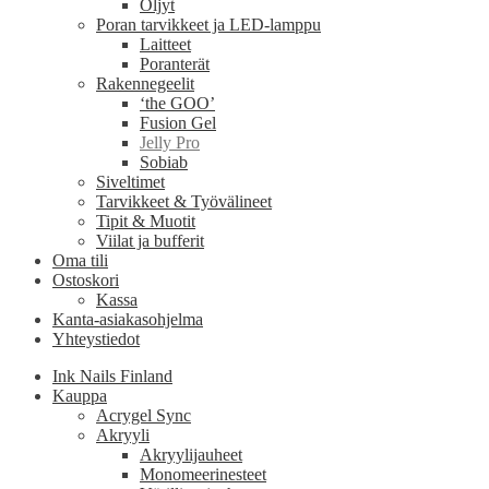
Öljyt
Poran tarvikkeet ja LED-lamppu
Laitteet
Poranterät
Rakennegeelit
‘the GOO’
Fusion Gel
Jelly Pro
Sobiab
Siveltimet
Tarvikkeet & Työvälineet
Tipit & Muotit
Viilat ja bufferit
Oma tili
Ostoskori
Kassa
Kanta-asiakasohjelma
Yhteystiedot
Ink Nails Finland
Kauppa
Acrygel Sync
Akryyli
Akryylijauheet
Monomeerinesteet