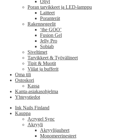
Öljyt
Poran tarvikkeet ja LED-lamppu
Laitteet
Poranterät
Rakennegeelit
‘the GOO’
Fusion Gel
Jelly Pro
Sobiab
Siveltimet
Tarvikkeet & Työvälineet
Tipit & Muotit
Viilat ja bufferit
Oma tili
Ostoskori
Kassa
Kanta-asiakasohjelma
Yhteystiedot
Ink Nails Finland
Kauppa
Acrygel Sync
Akryyli
Akryylijauheet
Monomeerinesteet