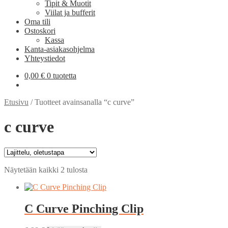
Tipit & Muotit
Viilat ja bufferit
Oma tili
Ostoskori
Kassa
Kanta-asiakasohjelma
Yhteystiedot
0,00
€
0 tuotetta
Etusivu
/
Tuotteet avainsanalla “c curve”
c curve
Näytetään kaikki 2 tulosta
C Curve Pinching Clip