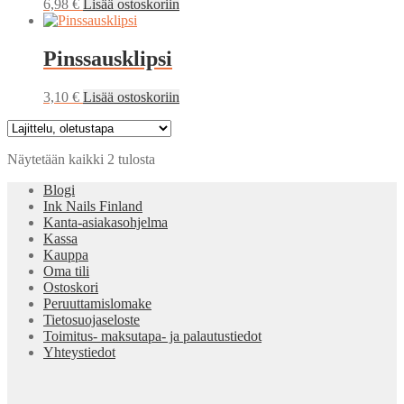
6,98
€
Lisää ostoskoriin
Pinssausklipsi
3,10
€
Lisää ostoskoriin
Näytetään kaikki 2 tulosta
Blogi
Ink Nails Finland
Kanta-asiakasohjelma
Kassa
Kauppa
Oma tili
Ostoskori
Peruuttamislomake
Tietosuojaseloste
Toimitus- maksutapa- ja palautustiedot
Yhteystiedot