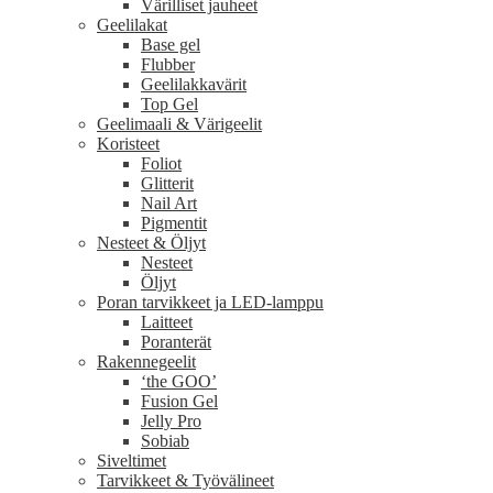
Värilliset jauheet
Geelilakat
Base gel
Flubber
Geelilakkavärit
Top Gel
Geelimaali & Värigeelit
Koristeet
Foliot
Glitterit
Nail Art
Pigmentit
Nesteet & Öljyt
Nesteet
Öljyt
Poran tarvikkeet ja LED-lamppu
Laitteet
Poranterät
Rakennegeelit
‘the GOO’
Fusion Gel
Jelly Pro
Sobiab
Siveltimet
Tarvikkeet & Työvälineet