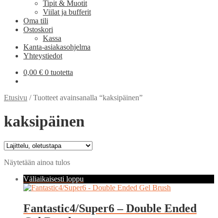
Tipit & Muotit
Viilat ja bufferit
Oma tili
Ostoskori
Kassa
Kanta-asiakasohjelma
Yhteystiedot
0,00
€
0 tuotetta
Etusivu
/
Tuotteet avainsanalla “kaksipäinen”
kaksipäinen
Näytetään ainoa tulos
Väliaikaisesti loppu
Fantastic4/Super6 – Double Ended