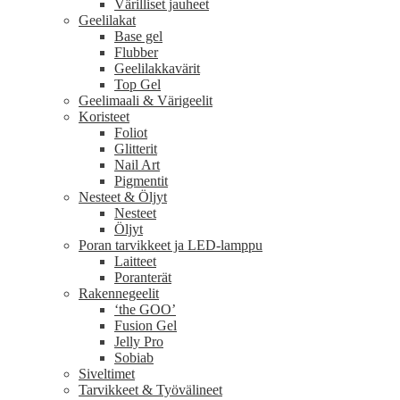
Värilliset jauheet
Geelilakat
Base gel
Flubber
Geelilakkavärit
Top Gel
Geelimaali & Värigeelit
Koristeet
Foliot
Glitterit
Nail Art
Pigmentit
Nesteet & Öljyt
Nesteet
Öljyt
Poran tarvikkeet ja LED-lamppu
Laitteet
Poranterät
Rakennegeelit
‘the GOO’
Fusion Gel
Jelly Pro
Sobiab
Siveltimet
Tarvikkeet & Työvälineet