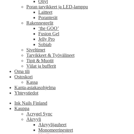
Öljyt
Poran tarvikkeet ja LED-lamppu
Laitteet
Poranterät
Rakennegeelit
‘the GOO’
Fusion Gel
Jelly Pro
Sobiab
Siveltimet
Tarvikkeet & Työvälineet
Tipit & Muotit
Viilat ja bufferit
Oma tili
Ostoskori
Kassa
Kanta-asiakasohjelma
Yhteystiedot
Ink Nails Finland
Kauppa
Acrygel Sync
Akryyli
Akryylijauheet
Monomeerinesteet