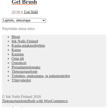
Gel Brush
20,90
€
Lue lisää
Näytetään ainoa tulos
Blogi
Ink Nails Finland
Kanta-asiakasohjelma
Kassa
Kauppa
Oma tili
Ostoskori
Peruuttamislomake
Tietosuojaseloste
Toimitus- maksutapa- ja palautustiedot
Yhteystiedot
© Ink Nails Finland 2026
Tietosuojaseloste
Built with WooCommerce
.