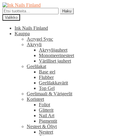
Siirry
Siirry
navigointiin
sisältöön
Etsi:
Haku
Valikko
Ink Nails Finland
Kauppa
Acrygel Sync
Akryyli
Akryylijauheet
Monomeerinesteet
Värilliset jauheet
Geelilakat
Base gel
Flubber
Geelilakkavärit
Top Gel
Geelimaali & Värigeelit
Koristeet
Foliot
Glitterit
Nail Art
Pigmentit
Nesteet & Öljyt
Nesteet