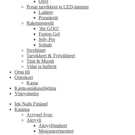
Öljyt
Poran tarvikkeet ja LED-lamppu
Laitteet
Poranterät
Rakennegeelit
‘the GOO’
Fusion Gel
Jelly Pro
Sobiab
Siveltimet
Tarvikkeet & Työvälineet
Tipit & Muotit
Viilat ja bufferit
Oma tili
Ostoskori
Kassa
Kanta-asiakasohjelma
Yhteystiedot
Ink Nails Finland
Kauppa
Acrygel Sync
Akryyli
Akryylijauheet
Monomeerinesteet