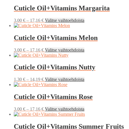
-
on
tuotteen
17,16 €
useampi
Cuticle Oil+Vitamins Margarita
sivulla.
muunnelma.
Voit
Hintaluokka:
Tällä
3,00
€
–
17,16
€
Valitse vaihtoehdoista
tehdä
3,00 €
tuotteella
valinnat
-
on
tuotteen
17,16 €
useampi
Cuticle Oil+Vitamins Melon
sivulla.
muunnelma.
Voit
Hintaluokka:
Tällä
3,00
€
–
17,16
€
Valitse vaihtoehdoista
tehdä
3,00 €
tuotteella
valinnat
-
on
tuotteen
17,16 €
useampi
Cuticle Oil+Vitamins Nutty
sivulla.
muunnelma.
Voit
Hintaluokka:
Tällä
1,30
€
–
14,19
€
Valitse vaihtoehdoista
tehdä
1,30 €
tuotteella
valinnat
-
on
tuotteen
14,19 €
useampi
Cuticle Oil+Vitamins Rose
sivulla.
muunnelma.
Voit
Hintaluokka:
Tällä
3,00
€
–
17,16
€
Valitse vaihtoehdoista
tehdä
3,00 €
tuotteella
valinnat
-
on
tuotteen
17,16 €
useampi
Cuticle Oil+Vitamins Summer Fruits
sivulla.