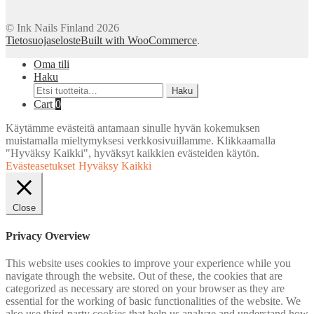
© Ink Nails Finland 2026
Tietosuojaseloste
Built with WooCommerce
.
Oma tili
Haku
Etsi:
Haku
Cart
0
Käytämme evästeitä antamaan sinulle hyvän kokemuksen
muistamalla mieltymyksesi verkkosivuillamme. Klikkaamalla
"Hyväksy Kaikki", hyväksyt kaikkien evästeiden käytön.
Evästeasetukset
Hyväksy Kaikki
Close
Privacy Overview
This website uses cookies to improve your experience while you
navigate through the website. Out of these, the cookies that are
categorized as necessary are stored on your browser as they are
essential for the working of basic functionalities of the website. We
also use third-party cookies that help us analyze and understand how