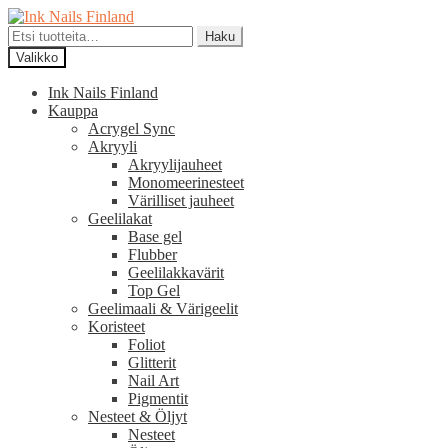
Siirry
Siirry
navigointiin
sisältöön
Etsi:
Haku
Valikko
Ink Nails Finland
Kauppa
Acrygel Sync
Akryyli
Akryylijauheet
Monomeerinesteet
Värilliset jauheet
Geelilakat
Base gel
Flubber
Geelilakkavärit
Top Gel
Geelimaali & Värigeelit
Koristeet
Foliot
Glitterit
Nail Art
Pigmentit
Nesteet & Öljyt
Nesteet