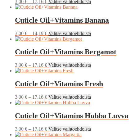
Hintaluokka:
Tällä
3,00
€
–
17,16
€
Valitse vaihtoehdoista
3,00 €
tuotteella
-
on
17,16 €
useampi
Cuticle Oil+Vitamins Banana
muunnelma.
Voit
Hintaluokka:
Tällä
3,00
€
–
14,19
€
Valitse vaihtoehdoista
tehdä
3,00 €
tuotteella
valinnat
-
on
tuotteen
14,19 €
useampi
Cuticle Oil+Vitamins Bergamot
sivulla.
muunnelma.
Voit
Hintaluokka:
Tällä
3,00
€
–
17,16
€
Valitse vaihtoehdoista
tehdä
3,00 €
tuotteella
valinnat
-
on
tuotteen
17,16 €
useampi
Cuticle Oil+Vitamins Fresh
sivulla.
muunnelma.
Voit
Hintaluokka:
Tällä
3,00
€
–
17,16
€
Valitse vaihtoehdoista
tehdä
3,00 €
tuotteella
valinnat
-
on
tuotteen
17,16 €
useampi
Cuticle Oil+Vitamins Hubba Luvva
sivulla.
muunnelma.
Voit
Hintaluokka:
Tällä
3,00
€
–
17,16
€
Valitse vaihtoehdoista
tehdä
3,00 €
tuotteella
valinnat