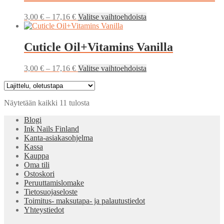
muunnelma.
Voit
Hintaluokka:
Tällä
3,00
€
–
17,16
€
Valitse vaihtoehdoista
tehdä
3,00 €
tuotteella
valinnat
-
on
tuotteen
17,16 €
useampi
Cuticle Oil+Vitamins Vanilla
sivulla.
muunnelma.
Voit
Hintaluokka:
Tällä
3,00
€
–
17,16
€
Valitse vaihtoehdoista
tehdä
3,00 €
tuotteella
valinnat
-
on
tuotteen
17,16 €
useampi
sivulla.
Näytetään kaikki 11 tulosta
muunnelma.
Voit
Blogi
tehdä
Ink Nails Finland
valinnat
Kanta-asiakasohjelma
tuotteen
Kassa
sivulla.
Kauppa
Oma tili
Ostoskori
Peruuttamislomake
Tietosuojaseloste
Toimitus- maksutapa- ja palautustiedot
Yhteystiedot