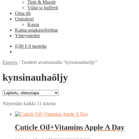
Tipit & Muotit
Viilat ja bufferit
Oma tili
Ostoskori
Kassa
Kanta-asiakasohjelma
Yhteystiedot
0,00
€
0 tuotetta
Etusivu
/
Tuotteet avainsanalla “kynsinauhaöljy”
kynsinauhaöljy
Näytetään kaikki 11 tulosta
Cuticle Oil+Vitamins Apple A Day