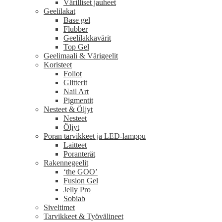
Värilliset jauheet
Geelilakat
Base gel
Flubber
Geelilakkavärit
Top Gel
Geelimaali & Värigeelit
Koristeet
Foliot
Glitterit
Nail Art
Pigmentit
Nesteet & Öljyt
Nesteet
Öljyt
Poran tarvikkeet ja LED-lamppu
Laitteet
Poranterät
Rakennegeelit
‘the GOO’
Fusion Gel
Jelly Pro
Sobiab
Siveltimet
Tarvikkeet & Työvälineet