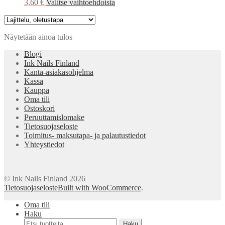
Tällä
3,60
€
Valitse vaihtoehdoista
tuotteella
on
useampi
Näytetään ainoa tulos
muunnelma.
Voit
Blogi
tehdä
Ink Nails Finland
valinnat
Kanta-asiakasohjelma
tuotteen
Kassa
sivulla.
Kauppa
Oma tili
Ostoskori
Peruuttamislomake
Tietosuojaseloste
Toimitus- maksutapa- ja palautustiedot
Yhteystiedot
© Ink Nails Finland 2026
Tietosuojaseloste
Built with WooCommerce
.
Oma tili
Haku
Etsi:
Haku