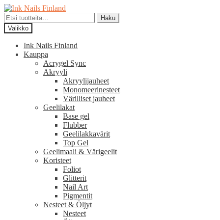
Siirry
Siirry
navigointiin
sisältöön
Etsi:
Haku
Valikko
Ink Nails Finland
Kauppa
Acrygel Sync
Akryyli
Akryylijauheet
Monomeerinesteet
Värilliset jauheet
Geelilakat
Base gel
Flubber
Geelilakkavärit
Top Gel
Geelimaali & Värigeelit
Koristeet
Foliot
Glitterit
Nail Art
Pigmentit
Nesteet & Öljyt
Nesteet