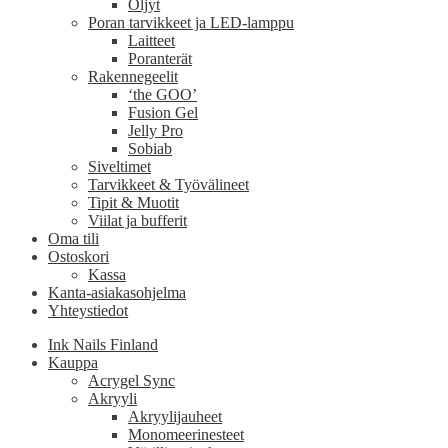
Öljyt
Poran tarvikkeet ja LED-lamppu
Laitteet
Poranterät
Rakennegeelit
‘the GOO’
Fusion Gel
Jelly Pro
Sobiab
Siveltimet
Tarvikkeet & Työvälineet
Tipit & Muotit
Viilat ja bufferit
Oma tili
Ostoskori
Kassa
Kanta-asiakasohjelma
Yhteystiedot
Ink Nails Finland
Kauppa
Acrygel Sync
Akryyli
Akryylijauheet
Monomeerinesteet