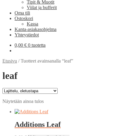
Tipit & Muotit
Viilat ja bufferit
Oma tili
Ostoskori
Kassa
Kanta-asiakasohjelma
Yhteystiedot
0,00
€
0 tuotetta
Etusivu
/
Tuotteet avainsanalla “leaf”
leaf
Näytetään ainoa tulos
Additions Leaf