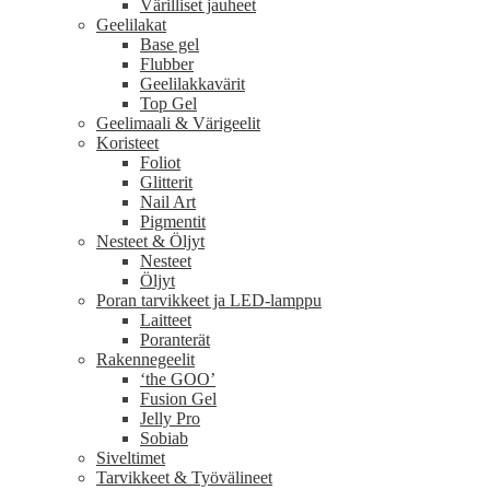
Värilliset jauheet
Geelilakat
Base gel
Flubber
Geelilakkavärit
Top Gel
Geelimaali & Värigeelit
Koristeet
Foliot
Glitterit
Nail Art
Pigmentit
Nesteet & Öljyt
Nesteet
Öljyt
Poran tarvikkeet ja LED-lamppu
Laitteet
Poranterät
Rakennegeelit
‘the GOO’
Fusion Gel
Jelly Pro
Sobiab
Siveltimet
Tarvikkeet & Työvälineet