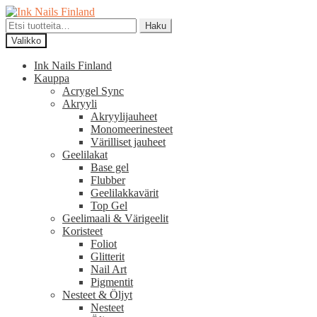
Siirry
Siirry
navigointiin
sisältöön
Etsi:
Haku
Valikko
Ink Nails Finland
Kauppa
Acrygel Sync
Akryyli
Akryylijauheet
Monomeerinesteet
Värilliset jauheet
Geelilakat
Base gel
Flubber
Geelilakkavärit
Top Gel
Geelimaali & Värigeelit
Koristeet
Foliot
Glitterit
Nail Art
Pigmentit
Nesteet & Öljyt
Nesteet