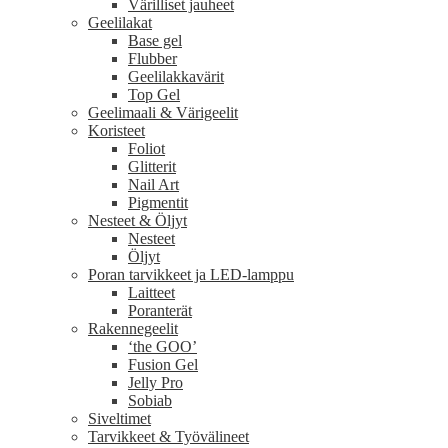
Värilliset jauheet
Geelilakat
Base gel
Flubber
Geelilakkavärit
Top Gel
Geelimaali & Värigeelit
Koristeet
Foliot
Glitterit
Nail Art
Pigmentit
Nesteet & Öljyt
Nesteet
Öljyt
Poran tarvikkeet ja LED-lamppu
Laitteet
Poranterät
Rakennegeelit
‘the GOO’
Fusion Gel
Jelly Pro
Sobiab
Siveltimet
Tarvikkeet & Työvälineet