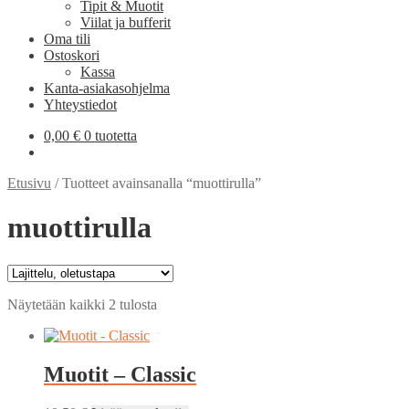
Tipit & Muotit
Viilat ja bufferit
Oma tili
Ostoskori
Kassa
Kanta-asiakasohjelma
Yhteystiedot
0,00
€
0 tuotetta
Etusivu
/
Tuotteet avainsanalla “muottirulla”
muottirulla
Näytetään kaikki 2 tulosta
Muotit – Classic