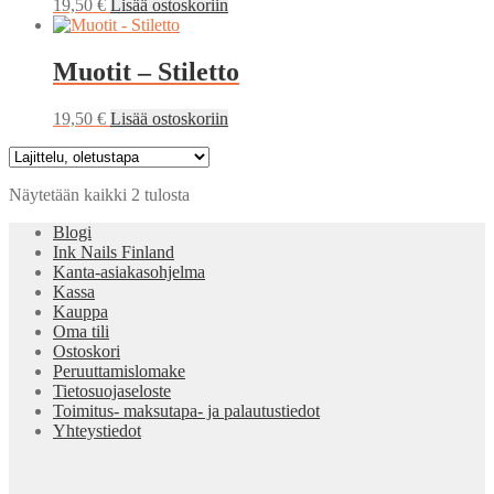
19,50
€
Lisää ostoskoriin
Muotit – Stiletto
19,50
€
Lisää ostoskoriin
Näytetään kaikki 2 tulosta
Blogi
Ink Nails Finland
Kanta-asiakasohjelma
Kassa
Kauppa
Oma tili
Ostoskori
Peruuttamislomake
Tietosuojaseloste
Toimitus- maksutapa- ja palautustiedot
Yhteystiedot