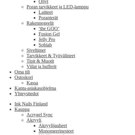
Öljyt
Poran tarvikkeet ja LED-lamppu
Laitteet
Poranterät
Rakennegeelit
‘the GOO’
Fusion Gel
Jelly Pro
Sobiab
Siveltimet
Tarvikkeet & Työvälineet
Tipit & Muotit
Viilat ja bufferit
Oma tili
Ostoskori
Kassa
Kanta-asiakasohjelma
Yhteystiedot
Ink Nails Finland
Kauppa
Acrygel Sync
Akryyli
Akryylijauheet
Monomeerinesteet