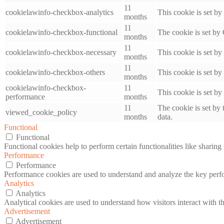
11
cookielawinfo-checkbox-analytics
This cookie is set b
months
11
cookielawinfo-checkbox-functional
The cookie is set by
months
11
cookielawinfo-checkbox-necessary
This cookie is set b
months
11
cookielawinfo-checkbox-others
This cookie is set b
months
cookielawinfo-checkbox-
11
This cookie is set b
performance
months
11
The cookie is set by
viewed_cookie_policy
months
data.
Functional
Functional
Functional cookies help to perform certain functionalities like sharing 
Performance
Performance
Performance cookies are used to understand and analyze the key perfor
Analytics
Analytics
Analytical cookies are used to understand how visitors interact with th
Advertisement
Advertisement