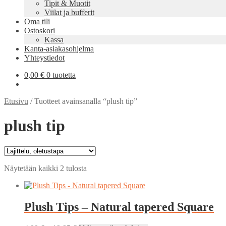
Tipit & Muotit
Viilat ja bufferit
Oma tili
Ostoskori
Kassa
Kanta-asiakasohjelma
Yhteystiedot
0,00
€
0 tuotetta
Etusivu
/
Tuotteet avainsanalla “plush tip”
plush tip
Näytetään kaikki 2 tulosta
Plush Tips – Natural tapered Square