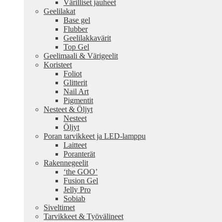
Värilliset jauheet
Geelilakat
Base gel
Flubber
Geelilakkavärit
Top Gel
Geelimaali & Värigeelit
Koristeet
Foliot
Glitterit
Nail Art
Pigmentit
Nesteet & Öljyt
Nesteet
Öljyt
Poran tarvikkeet ja LED-lamppu
Laitteet
Poranterät
Rakennegeelit
‘the GOO’
Fusion Gel
Jelly Pro
Sobiab
Siveltimet
Tarvikkeet & Työvälineet