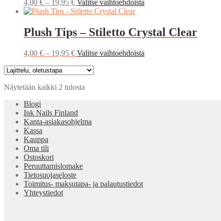
Hintaluokka:
Tällä
4,00
€
–
19,95
€
Valitse vaihtoehdoista
4,00 €
tuotteella
-
on
19,95 €
useampi
Plush Tips – Stiletto Crystal Clear
muunnelma.
Voit
Hintaluokka:
Tällä
4,00
€
–
19,95
€
Valitse vaihtoehdoista
tehdä
4,00 €
tuotteella
valinnat
-
on
tuotteen
19,95 €
useampi
sivulla.
Näytetään kaikki 2 tulosta
muunnelma.
Voit
Blogi
tehdä
Ink Nails Finland
valinnat
Kanta-asiakasohjelma
tuotteen
Kassa
sivulla.
Kauppa
Oma tili
Ostoskori
Peruuttamislomake
Tietosuojaseloste
Toimitus- maksutapa- ja palautustiedot
Yhteystiedot