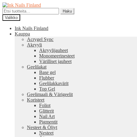
Siirry
Siirry
navigointiin
sisältöön
Etsi:
Haku
Valikko
Ink Nails Finland
Kauppa
Acrygel Sync
Akryyli
Akryylijauheet
Monomeerinesteet
Värilliset jauheet
Geelilakat
Base gel
Flubber
Geelilakkavärit
Top Gel
Geelimaali & Värigeelit
Koristeet
Foliot
Glitterit
Nail Art
Pigmentit
Nesteet & Öljyt
Nesteet