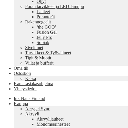
Öljyt
Poran tarvikkeet ja LED-lamppu
Laitteet
Poranterät
Rakennegeelit
‘the GOO’
Fusion Gel
Jelly Pro
Sobiab
Siveltimet
Tarvikkeet & Työvälineet
Tipit & Muotit
Viilat ja bufferit
Oma tili
Ostoskori
Kassa
Kanta-asiakasohjelma
Yhteystiedot
Ink Nails Finland
Kauppa
Acrygel Sync
Akryyli
Akryylijauheet
Monomeerinesteet