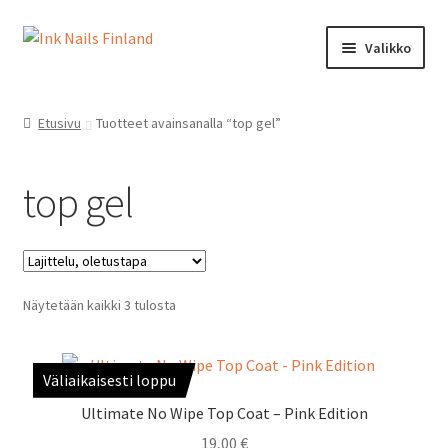
Siirry
Siirry
Valikko
navigointiin
sisältöön
Ink Nails Finland
Etusivu
Tuotteet avainsanalla “top gel”
Laajen
Kauppa
alemm
top gel
tason
Oma tili
valikko
Laajen
Ostoskori
alemm
tason
Näytetään kaikki 3 tulosta
Kanta-asiakasohjelma
valikko
Yhteystiedot
Väliaikaisesti loppu
Ultimate No Wipe Top Coat – Pink Edition
19,00
€