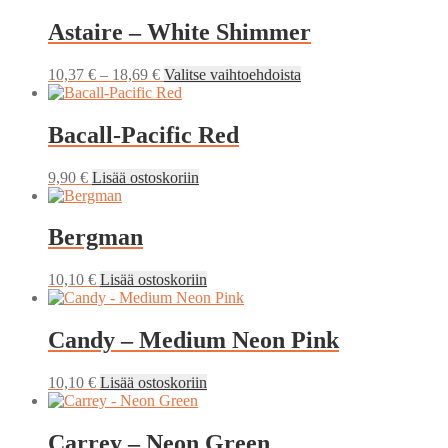
Astaire – White Shimmer
Hintaluokka:
Tällä
10,37
€
–
18,69
€
Valitse vaihtoehdoista
10,37 €
tuotteella
-
on
18,69 €
useampi
Bacall-Pacific Red
muunnelma.
Voit
9,90
€
Lisää ostoskoriin
tehdä
valinnat
tuotteen
Bergman
sivulla.
10,10
€
Lisää ostoskoriin
Candy – Medium Neon Pink
10,10
€
Lisää ostoskoriin
Carrey – Neon Green