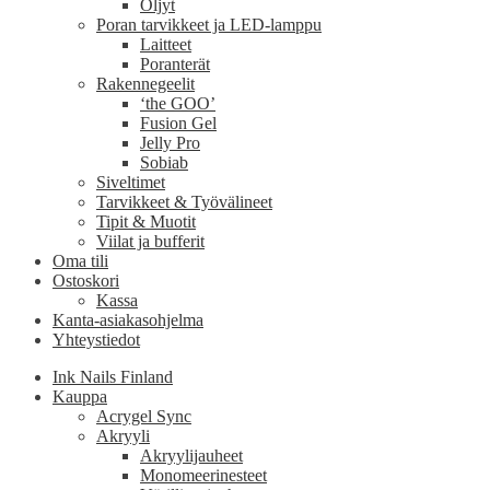
Öljyt
Poran tarvikkeet ja LED-lamppu
Laitteet
Poranterät
Rakennegeelit
‘the GOO’
Fusion Gel
Jelly Pro
Sobiab
Siveltimet
Tarvikkeet & Työvälineet
Tipit & Muotit
Viilat ja bufferit
Oma tili
Ostoskori
Kassa
Kanta-asiakasohjelma
Yhteystiedot
Ink Nails Finland
Kauppa
Acrygel Sync
Akryyli
Akryylijauheet
Monomeerinesteet