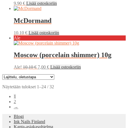
9,90
€
Lisää ostoskoriin
McDormand
10,10
€
Lisää ostoskoriin
Ale
Moscow (porcelain shimmer) 10g
Alkuperäinen
Nykyinen
Ale!
10,10
€
7,00
€
Lisää ostoskoriin
hinta
hinta
oli:
on:
10,10 €.
7,00 €.
Näytetään tulokset 1–24 / 32
1
2
→
Blogi
Ink Nails Finland
Kanta-asiakasohjelma