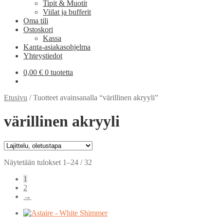
Tipit & Muotit
Viilat ja bufferit
Oma tili
Ostoskori
Kassa
Kanta-asiakasohjelma
Yhteystiedot
0,00
€
0 tuotetta
Etusivu
/
Tuotteet avainsanalla “värillinen akryyli”
värillinen akryyli
Näytetään tulokset 1–24 / 32
1
2
→