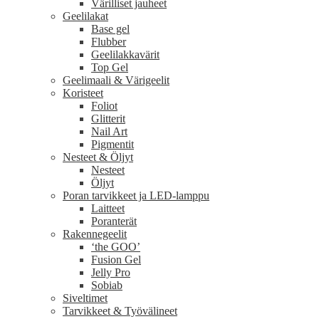
Värilliset jauheet
Geelilakat
Base gel
Flubber
Geelilakkavärit
Top Gel
Geelimaali & Värigeelit
Koristeet
Foliot
Glitterit
Nail Art
Pigmentit
Nesteet & Öljyt
Nesteet
Öljyt
Poran tarvikkeet ja LED-lamppu
Laitteet
Poranterät
Rakennegeelit
‘the GOO’
Fusion Gel
Jelly Pro
Sobiab
Siveltimet
Tarvikkeet & Työvälineet