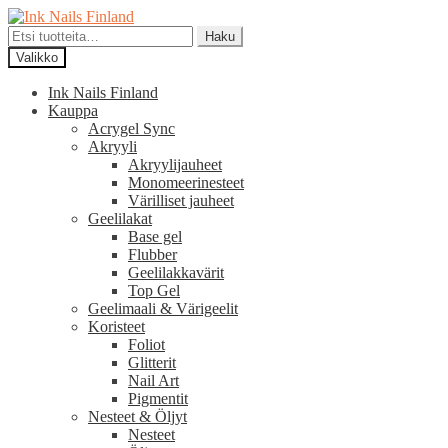
Siirry
Siirry
navigointiin
sisältöön
Etsi:
Haku
Valikko
Ink Nails Finland
Kauppa
Acrygel Sync
Akryyli
Akryylijauheet
Monomeerinesteet
Värilliset jauheet
Geelilakat
Base gel
Flubber
Geelilakkavärit
Top Gel
Geelimaali & Värigeelit
Koristeet
Foliot
Glitterit
Nail Art
Pigmentit
Nesteet & Öljyt
Nesteet