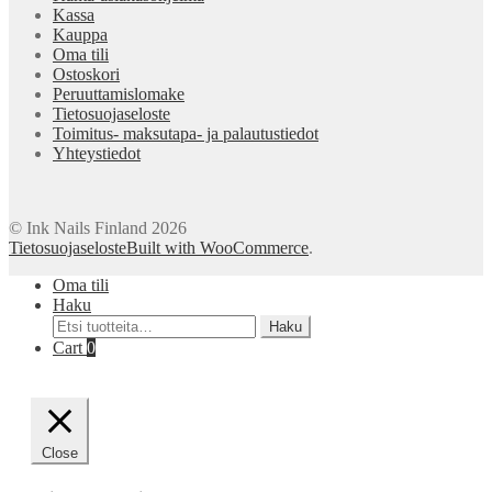
Kassa
Kauppa
Oma tili
Ostoskori
Peruuttamislomake
Tietosuojaseloste
Toimitus- maksutapa- ja palautustiedot
Yhteystiedot
© Ink Nails Finland 2026
Tietosuojaseloste
Built with WooCommerce
.
Oma tili
Haku
Etsi:
Haku
Cart
0
Close