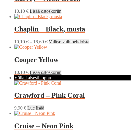
10,10
€
Lisää ostoskoriin
Chaplin – Black, musta
Hintaluokka:
Tällä
10,10
€
–
18,69
€
Valitse vaihtoehdoista
10,10 €
tuotteella
-
on
18,69 €
useampi
Cooper Yellow
muunnelma.
Voit
10,10
€
Lisää ostoskoriin
tehdä
Väliaikaisesti loppu
valinnat
tuotteen
sivulla.
Crawford – Pink Coral
9,90
€
Lue lisää
Cruise – Neon Pink