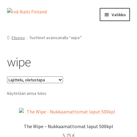
Siirry
Siirry
Valikko
navigointiin
sisältöön
Ink Nails Finland
Etusivu
Tuotteet avainsanalla “wipe”
Laajen
Kauppa
alemm
wipe
tason
Oma tili
valikko
Laajen
Ostoskori
alemm
tason
Näytetään ainoa tulos
Kanta-asiakasohjelma
valikko
Yhteystiedot
The Wipe – Nukkaamattomat laput 500kpl
5,75
€