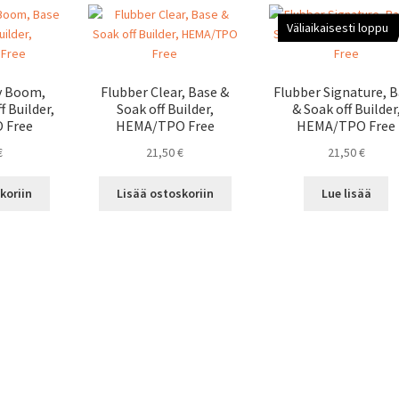
Väliaikaisesti loppu
y Boom,
Flubber Clear, Base &
Flubber Signature, 
f Builder,
Soak off Builder,
& Soak off Builder
 Free
HEMA/TPO Free
HEMA/TPO Free
€
21,50
€
21,50
€
koriin
Lisää ostoskoriin
Lue lisää