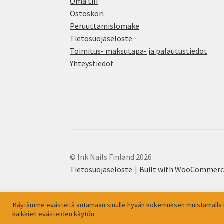
Oma tili
Ostoskori
Peruuttamislomake
Tietosuojaseloste
Toimitus- maksutapa- ja palautustiedot
Yhteystiedot
© Ink Nails Finland 2026
Tietosuojaseloste
Built with WooCommer
Käytämme evästeitä antamaan sinulle hyvän kokemuksen muistamalla m
kaikkien evästeiden käytön.