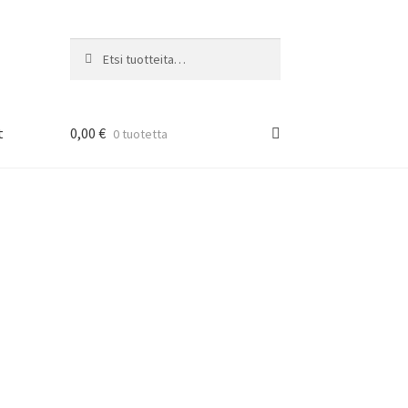
Etsi:
Haku
t
0,00
€
0 tuotetta