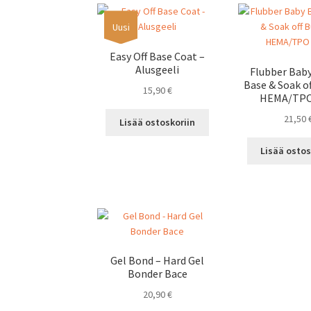
Uusi
Easy Off Base Coat –
Alusgeeli
Flubber Bab
Base & Soak of
15,90
€
HEMA/TPO
21,50
Lisää ostoskoriin
Lisää ostos
Gel Bond – Hard Gel
Bonder Bace
20,90
€