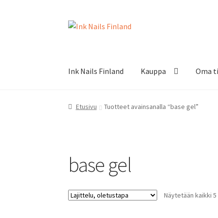
Siirry
Siirry
navigointiin
sisältöön
Ink Nails Finland
Kauppa
Oma ti
Etusivu
Tuotteet avainsanalla “base gel”
base gel
Näytetään kaikki 5