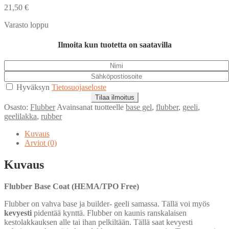
21,50
€
Varasto loppu
Ilmoita kun tuotetta on saatavilla
Hyväksyn
Tietosuojaseloste
Tilaa ilmoitus
Osasto:
Flubber
Avainsanat tuotteelle
base gel
,
flubber
,
geeli
,
geelilakka
,
rubber
Kuvaus
Arviot (0)
Kuvaus
Flubber Base Coat (HEMA/TPO Free)
Flubber on vahva base ja builder- geeli samassa. Tällä voi myös
kevyesti
pidentää kynttä. Flubber on kaunis ranskalaisen
kestolakkauksen alle tai ihan pelkiltään. Tällä saat kevyesti