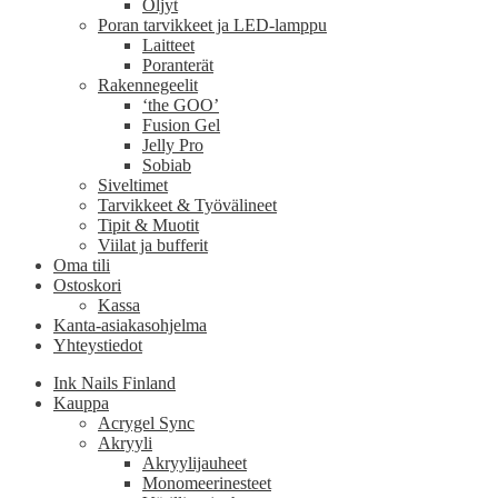
Öljyt
Poran tarvikkeet ja LED-lamppu
Laitteet
Poranterät
Rakennegeelit
‘the GOO’
Fusion Gel
Jelly Pro
Sobiab
Siveltimet
Tarvikkeet & Työvälineet
Tipit & Muotit
Viilat ja bufferit
Oma tili
Ostoskori
Kassa
Kanta-asiakasohjelma
Yhteystiedot
Ink Nails Finland
Kauppa
Acrygel Sync
Akryyli
Akryylijauheet
Monomeerinesteet