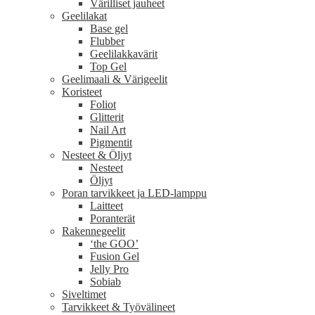
Värilliset jauheet
Geelilakat
Base gel
Flubber
Geelilakkavärit
Top Gel
Geelimaali & Värigeelit
Koristeet
Foliot
Glitterit
Nail Art
Pigmentit
Nesteet & Öljyt
Nesteet
Öljyt
Poran tarvikkeet ja LED-lamppu
Laitteet
Poranterät
Rakennegeelit
‘the GOO’
Fusion Gel
Jelly Pro
Sobiab
Siveltimet
Tarvikkeet & Työvälineet