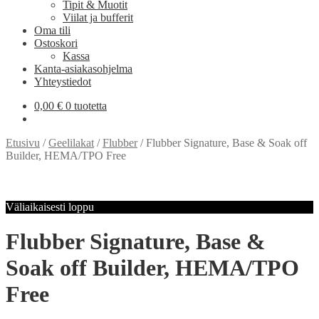
Tipit & Muotit
Viilat ja bufferit
Oma tili
Ostoskori
Kassa
Kanta-asiakasohjelma
Yhteystiedot
0,00
€
0 tuotetta
Etusivu
/
Geelilakat
/
Flubber
/
Flubber Signature, Base & Soak off
Builder, HEMA/TPO Free
Väliaikaisesti loppu
Flubber Signature, Base &
Soak off Builder, HEMA/TPO
Free