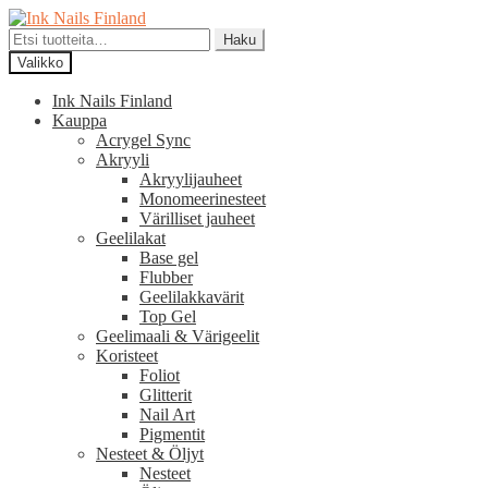
Siirry
Siirry
navigointiin
sisältöön
Etsi:
Haku
Valikko
Ink Nails Finland
Kauppa
Acrygel Sync
Akryyli
Akryylijauheet
Monomeerinesteet
Värilliset jauheet
Geelilakat
Base gel
Flubber
Geelilakkavärit
Top Gel
Geelimaali & Värigeelit
Koristeet
Foliot
Glitterit
Nail Art
Pigmentit
Nesteet & Öljyt
Nesteet