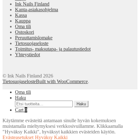
Ink Nails Finland
Kanta-asiakasohjelma
Kassa
Kauppa
Oma tili
Ostoskori
Peruuttamislomake
Tietosuojaseloste
Toimitus- maksutapa- ja palautustiedot
Yhteystiedot
© Ink Nails Finland 2026
Tietosuojaseloste
Built with WooCommerce
.
Oma tili
Haku
Etsi:
Haku
Cart
0
Käytämme evästeitä antamaan sinulle hyvän kokemuksen
muistamalla mieltymyksesi verkkosivuillamme. Klikkaamalla
"Hyväksy Kaikki", hyväksyt kaikkien evästeiden käytön.
Evästeasetukset
Hyväksy Kaikki