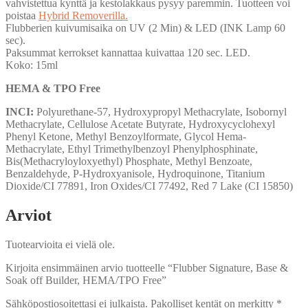
vahvistettua kynttä ja kestolakkaus pysyy paremmin. Tuotteen voi
poistaa
Hybrid Removerilla.
Flubberien kuivumisaika on UV (2 Min) & LED (INK Lamp 60
sec).
Paksummat kerrokset kannattaa kuivattaa 120 sec. LED.
Koko: 15ml
HEMA & TPO Free
INCI:
Polyurethane-57, Hydroxypropyl Methacrylate, Isobornyl
Methacrylate, Cellulose Acetate Butyrate, Hydroxycyclohexyl
Phenyl Ketone, Methyl Benzoylformate, Glycol Hema-
Methacrylate, Ethyl Trimethylbenzoyl Phenylphosphinate,
Bis(Methacryloyloxyethyl) Phosphate, Methyl Benzoate,
Benzaldehyde, P-Hydroxyanisole, Hydroquinone, Titanium
Dioxide/CI 77891, Iron Oxides/CI 77492, Red 7 Lake (CI 15850)
Arviot
Tuotearvioita ei vielä ole.
Kirjoita ensimmäinen arvio tuotteelle “Flubber Signature, Base &
Soak off Builder, HEMA/TPO Free”
Sähköpostiosoitettasi ei julkaista.
Pakolliset kentät on merkitty
*