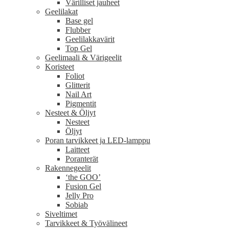
Värilliset jauheet
Geelilakat
Base gel
Flubber
Geelilakkavärit
Top Gel
Geelimaali & Värigeelit
Koristeet
Foliot
Glitterit
Nail Art
Pigmentit
Nesteet & Öljyt
Nesteet
Öljyt
Poran tarvikkeet ja LED-lamppu
Laitteet
Poranterät
Rakennegeelit
‘the GOO’
Fusion Gel
Jelly Pro
Sobiab
Siveltimet
Tarvikkeet & Työvälineet