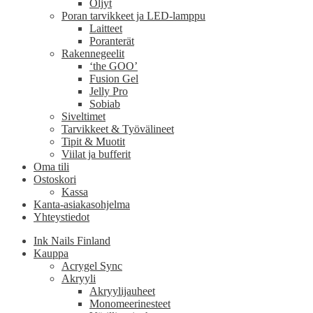
Öljyt
Poran tarvikkeet ja LED-lamppu
Laitteet
Poranterät
Rakennegeelit
‘the GOO’
Fusion Gel
Jelly Pro
Sobiab
Siveltimet
Tarvikkeet & Työvälineet
Tipit & Muotit
Viilat ja bufferit
Oma tili
Ostoskori
Kassa
Kanta-asiakasohjelma
Yhteystiedot
Ink Nails Finland
Kauppa
Acrygel Sync
Akryyli
Akryylijauheet
Monomeerinesteet