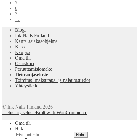
5
6
7
→
Blogi
Ink Nails Finland
Kanta-asiakasohjelma
Kassa
Kauppa
Oma tili
Ostoskori
Peruuttamislomake
Tietosuojaseloste
Toimitus- maksutapa- ja palautustiedot
Yhteystiedot
© Ink Nails Finland 2026
Tietosuojaseloste
Built with WooCommerce
.
Oma tili
Haku
Etsi:
Haku