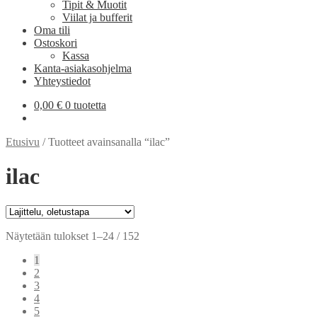
Tipit & Muotit
Viilat ja bufferit
Oma tili
Ostoskori
Kassa
Kanta-asiakasohjelma
Yhteystiedot
0,00
€
0 tuotetta
Etusivu
/
Tuotteet avainsanalla “ilac”
ilac
Näytetään tulokset 1–24 / 152
1
2
3
4
5