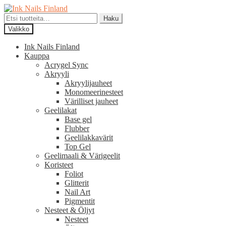
Siirry
Siirry
navigointiin
sisältöön
Etsi:
Haku
Valikko
Ink Nails Finland
Kauppa
Acrygel Sync
Akryyli
Akryylijauheet
Monomeerinesteet
Värilliset jauheet
Geelilakat
Base gel
Flubber
Geelilakkavärit
Top Gel
Geelimaali & Värigeelit
Koristeet
Foliot
Glitterit
Nail Art
Pigmentit
Nesteet & Öljyt
Nesteet