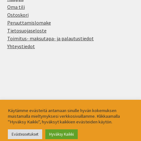
Oma tili
Ostoskori
Peruuttamislomake
Tietosuojaseloste
Toimitus- maksutapa- ja palautustiedot
Yhteystiedot
© Ink Nails Finland 2026
Käytämme evästeitä antamaan sinulle hyvän kokemuksen
Tietosuojaseloste
Built with WooCommerce
.
muistamalla mieltymyksesi verkkosivuillamme. Klikkaamalla
"Hyväksy Kaikki", hyväksyt kaikkien evästeiden käytön.
Evästeasetukset
Hyväksy Kaikki
0