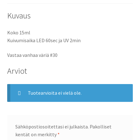
Kuvaus
Koko 15ml
Kuivumisaika LED 60sec ja UV 2min
Vastaa vanhaa väriä #30
Arviot
Tuotearvioita ei vielä ole.
Sähköpostiosoitettasi ei julkaista.
Pakolliset
kentät on merkitty
*