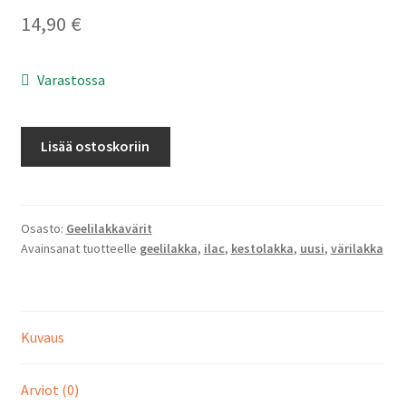
14,90
€
Varastossa
Gel
Lisää ostoskoriin
Polish
-
Blue
Jazz
Osasto:
Geelilakkavärit
Avainsanat tuotteelle
geelilakka
,
ilac
,
kestolakka
,
uusi
,
värilakka
(30)
määrä
Kuvaus
Arviot (0)