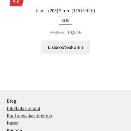
Ale
iLac – (206) Seren (TPO FREE)
ALE!
Alkuperäinen
Nykyinen
14,90
€
10,90
€
hinta
hinta
oli:
on:
Lisää ostoskoriin
14,90 €.
10,90 €.
Blogi
Ink Nails Finland
Kanta-asiakasohjelma
Kassa
Kauppa