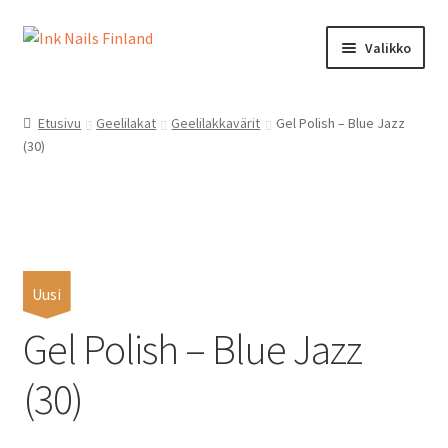
Siirry
Siirry
Valikko
navigointiin
sisältöön
Ink Nails Finland
Etusivu
Geelilakat
Geelilakkavärit
Gel Polish – Blue Jazz
(30)
Kauppa
Oma tili
Ostoskori
Uusi
Kanta-asiakasohjelma
Gel Polish – Blue Jazz
Yhteystiedot
(30)