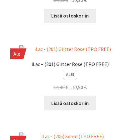
hinta
hinta
oli:
on:
Lisää ostoskoriin
14,90 €.
10,90 €.
Ale
iLac – (201) Glitter Rose (TPO FREE)
ALE!
Alkuperäinen
Nykyinen
14,90
€
10,90
€
hinta
hinta
oli:
on:
Lisää ostoskoriin
14,90 €.
10,90 €.