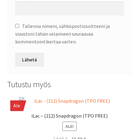
Tallenna nimeni, sähköpostiosoitteeni ja
sivustoni tähän selaimeen seuraavaa
kommentointikertaa varten.
Tutustu myös
Ale
iLac – (212) Snapdragon (TPO FREE)
ALE!
Alkuperäinen
Nykyinen
14,90
€
10,90
€