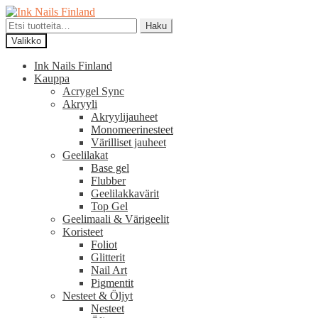
Siirry
Siirry
navigointiin
sisältöön
Etsi:
Haku
Valikko
Ink Nails Finland
Kauppa
Acrygel Sync
Akryyli
Akryylijauheet
Monomeerinesteet
Värilliset jauheet
Geelilakat
Base gel
Flubber
Geelilakkavärit
Top Gel
Geelimaali & Värigeelit
Koristeet
Foliot
Glitterit
Nail Art
Pigmentit
Nesteet & Öljyt
Nesteet