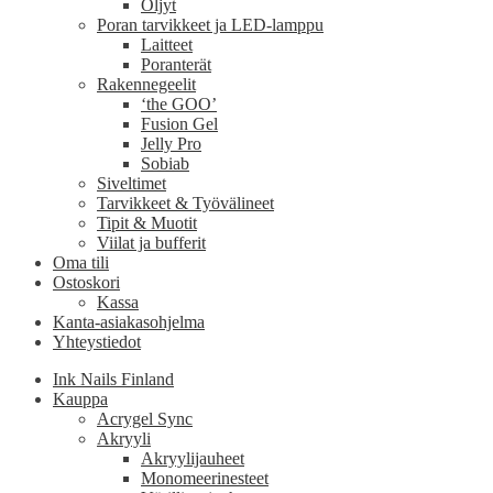
Öljyt
Poran tarvikkeet ja LED-lamppu
Laitteet
Poranterät
Rakennegeelit
‘the GOO’
Fusion Gel
Jelly Pro
Sobiab
Siveltimet
Tarvikkeet & Työvälineet
Tipit & Muotit
Viilat ja bufferit
Oma tili
Ostoskori
Kassa
Kanta-asiakasohjelma
Yhteystiedot
Ink Nails Finland
Kauppa
Acrygel Sync
Akryyli
Akryylijauheet
Monomeerinesteet