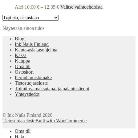
Hintaluokka:
Tällä
Ale!
10,00
€
–
12,35
€
Valitse vaihtoehdoista
10,00 €
tuotteella
-
on
12,35 €
useampi
Näytetään ainoa tulos
muunnelma.
Voit
Blogi
tehdä
Ink Nails Finland
valinnat
Kanta-asiakasohjelma
tuotteen
Kassa
sivulla.
Kauppa
Oma tili
Ostoskori
Peruuttamislomake
Tietosuojaseloste
Toimitus- maksutapa- ja palautustiedot
Yhteystiedot
© Ink Nails Finland 2026
Tietosuojaseloste
Built with WooCommerce
.
Oma tili
Haku