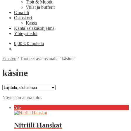
Tipit & Muotit
Viilat ja bufferit
Oma tili
Ostoskori
Kassa
Kanta-asiakasohjelma
Yhteystiedot
0,00
€
0 tuotetta
Etusivu
/
Tuotteet avainsanalla “käsine”
käsine
Näytetään ainoa tulos
Ale
Nitriili Hanskat