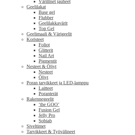
Värilliset jauheet
Geelilakat
Base gel
Flubber
Geelilakkavärit
Top Gel
Geelimaali & Värigeelit
Koristeet
Foliot
Glitterit
Nail Art
Pigmentit
Nesteet & Öljyt
Nesteet
Öljyt
Poran tarvikkeet ja LED-lamppu
Laitteet
Poranterät
Rakennegeelit
‘the GOO’
Fusion Gel
Jelly Pro
Sobiab
Siveltimet
Tarvikkeet & Työvälineet