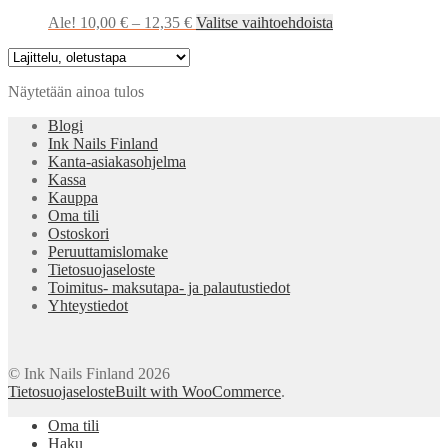
Hintaluokka:
Tällä
Ale!
10,00
€
–
12,35
€
Valitse vaihtoehdoista
10,00 €
tuotteella
-
on
12,35 €
useampi
Näytetään ainoa tulos
muunnelma.
Voit
Blogi
tehdä
Ink Nails Finland
valinnat
Kanta-asiakasohjelma
tuotteen
Kassa
sivulla.
Kauppa
Oma tili
Ostoskori
Peruuttamislomake
Tietosuojaseloste
Toimitus- maksutapa- ja palautustiedot
Yhteystiedot
© Ink Nails Finland 2026
Tietosuojaseloste
Built with WooCommerce
.
Oma tili
Haku