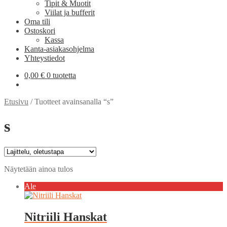
Tipit & Muotit
Viilat ja bufferit
Oma tili
Ostoskori
Kassa
Kanta-asiakasohjelma
Yhteystiedot
0,00
€
0 tuotetta
Etusivu
/
Tuotteet avainsanalla “s”
s
Näytetään ainoa tulos
Ale
Nitriili Hanskat