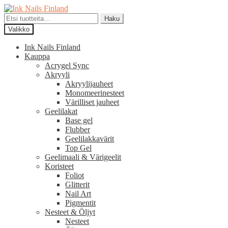
Siirry
Siirry
navigointiin
sisältöön
Etsi:
Haku
Valikko
Ink Nails Finland
Kauppa
Acrygel Sync
Akryyli
Akryylijauheet
Monomeerinesteet
Värilliset jauheet
Geelilakat
Base gel
Flubber
Geelilakkavärit
Top Gel
Geelimaali & Värigeelit
Koristeet
Foliot
Glitterit
Nail Art
Pigmentit
Nesteet & Öljyt
Nesteet