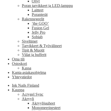
Öljyt
Poran tarvikkeet ja LED-lamppu
Laitteet
Poranterät
Rakennegeelit
‘the GOO’
Fusion Gel
Jelly Pro
Sobiab
Siveltimet
Tarvikkeet & Työvälineet
Tipit & Muotit
Viilat ja bufferit
Oma tili
Ostoskori
Kassa
Kanta-asiakasohjelma
Yhteystiedot
Ink Nails Finland
Kauppa
Acrygel Sync
Akryyli
Akryylijauheet
Monomeerinesteet