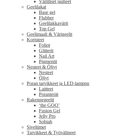
Värilliset jauheet
Geelilakat
Base gel
Flubber
Geelilakkavärit
Top Gel
Geelimaali & Värigeelit
Koristeet
Foliot
Glitterit
Nail Art
Pigmentit
Nesteet & Öljyt
Nesteet
Öljyt
Poran tarvikkeet ja LED-lamppu
Laitteet
Poranterät
Rakennegeelit
‘the GOO’
Fusion Gel
Jelly Pro
Sobiab
Siveltimet
Tarvikkeet & Työvälineet