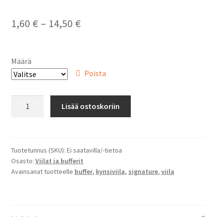
Hintaluokka:
1,60
€
–
14,50
€
1,60 €
-
Määrä
14,50 €
Poista
240/240
Lisää ostoskoriin
Hybrid
Signature
2in1
määrä
Tuotetunnus (SKU):
Ei saatavilla/-tietoa
Osasto:
Viilat ja bufferit
Avainsanat tuotteelle
buffer
,
kynsiviila
,
signature
,
viila