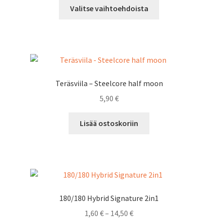
Tällä
-
Valitse vaihtoehdoista
tuotteella
14,10 €
on
useampi
muunnelma.
Voit
tehdä
Teräsviila – Steelcore half moon
valinnat
5,90
€
tuotteen
sivulla.
Lisää ostoskoriin
180/180 Hybrid Signature 2in1
Hintaluokka:
1,60
€
–
14,50
€