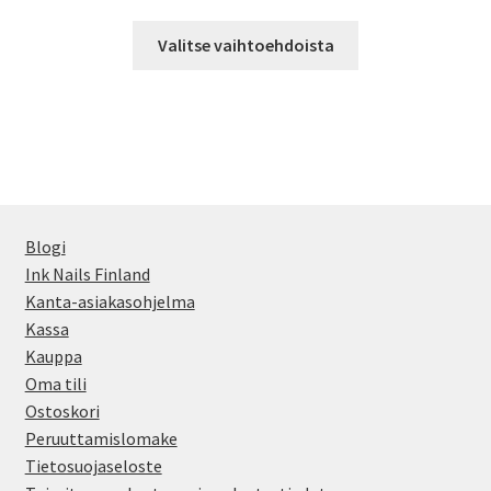
1,60 €
Tällä
-
Valitse vaihtoehdoista
tuotteella
14,50 €
on
useampi
muunnelma.
Voit
tehdä
valinnat
Blogi
tuotteen
Ink Nails Finland
sivulla.
Kanta-asiakasohjelma
Kassa
Kauppa
Oma tili
Ostoskori
Peruuttamislomake
Tietosuojaseloste