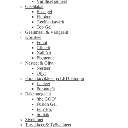
Värilliset jauheet
Geelilakat
Base gel
Flubber
Geelilakkavärit
Top Gel
Geelimaali & Värigeelit
Koristeet
Foliot
Glitterit
Nail Art
Pigmentit
Nesteet & Öljyt
Nesteet
Öljyt
Poran tarvikkeet ja LED-lamppu
Laitteet
Poranterät
Rakennegeelit
‘the GOO’
Fusion Gel
Jelly Pro
Sobiab
Siveltimet
Tarvikkeet & Työvälineet