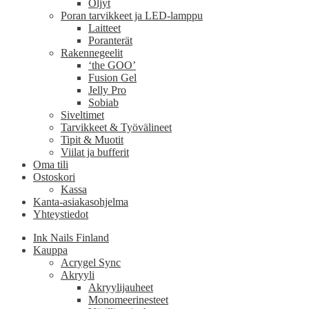
Öljyt
Poran tarvikkeet ja LED-lamppu
Laitteet
Poranterät
Rakennegeelit
‘the GOO’
Fusion Gel
Jelly Pro
Sobiab
Siveltimet
Tarvikkeet & Työvälineet
Tipit & Muotit
Viilat ja bufferit
Oma tili
Ostoskori
Kassa
Kanta-asiakasohjelma
Yhteystiedot
Ink Nails Finland
Kauppa
Acrygel Sync
Akryyli
Akryylijauheet
Monomeerinesteet