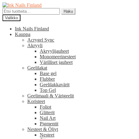
Siirry
Siirry
navigointiin
sisältöön
Etsi:
Haku
Valikko
Ink Nails Finland
Kauppa
Acrygel Sync
Akryyli
Akryylijauheet
Monomeerinesteet
Värilliset jauheet
Geelilakat
Base gel
Flubber
Geelilakkavärit
Top Gel
Geelimaali & Värigeelit
Koristeet
Foliot
Glitterit
Nail Art
Pigmentit
Nesteet & Öljyt
Nesteet