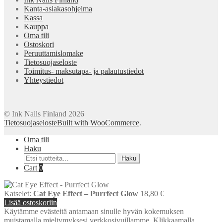
Kanta-asiakasohjelma
Kassa
Kauppa
Oma tili
Ostoskori
Peruuttamislomake
Tietosuojaseloste
Toimitus- maksutapa- ja palautustiedot
Yhteystiedot
© Ink Nails Finland 2026
Tietosuojaseloste
Built with WooCommerce
.
Oma tili
Haku
Etsi:
Haku
Cart
0
Katselet:
Cat Eye Effect – Purrfect Glow
18,80
€
Lisää ostoskoriin
Käytämme evästeitä antamaan sinulle hyvän kokemuksen
muistamalla mieltymyksesi verkkosivuillamme. Klikkaamalla