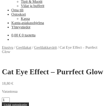
Tipit & Muotit
Viilat ja bufferit
Oma tili
Ostoskori
Kassa
Kanta-asiakasohjelma
Yhteystiedot
0,00
€
0 tuotetta
Etusivu
/
Geelilakat
/
Geelilakkavärit
/
Cat Eye Effect – Purrfect
Glow
Cat Eye Effect – Purrfect Glow
18,80
€
Varastossa
Cat
Eye
Lisää ostoskoriin