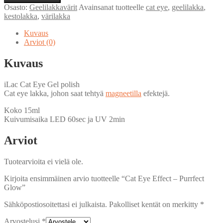
Effect
Osasto:
Geelilakkavärit
Avainsanat tuotteelle
cat eye
,
geelilakka
,
-
kestolakka
,
värilakka
Purrfect
Glow
Kuvaus
määrä
Arviot (0)
Kuvaus
iLac Cat Eye Gel polish
Cat eye lakka, johon saat tehtyä
magneetilla
efektejä.
Koko 15ml
Kuivumisaika LED 60sec ja UV 2min
Arviot
Tuotearvioita ei vielä ole.
Kirjoita ensimmäinen arvio tuotteelle “Cat Eye Effect – Purrfect
Glow”
Sähköpostiosoitettasi ei julkaista.
Pakolliset kentät on merkitty
*
Arvostelusi
*