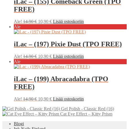
iLac – (155) Comeback Green (TPO
FREE)
Alkuperäinen
Nykyinen
Ale!
14,90
€
10,90
€
Lisää ostoskoriin
hinta
hinta
Ale
oli:
on:
14,90 €.
10,90 €.
iLac – (197) Pixie Dust (TPO FREE)
Alkuperäinen
Nykyinen
Ale!
14,90
€
10,90
€
Lisää ostoskoriin
hinta
hinta
Ale
oli:
on:
14,90 €.
10,90 €.
iLac – (199) Abracadabra (TPO
FREE)
Alkuperäinen
Nykyinen
Ale!
14,90
€
10,90
€
Lisää ostoskoriin
hinta
hinta
Gel Polish - Classic Red (16)
oli:
on:
Cat Eye Effect – Kitty Prism
14,90 €.
10,90 €.
Blogi
Ink Nails Finland