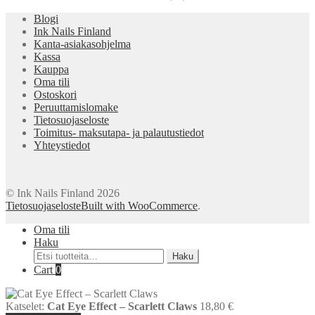
Blogi
Ink Nails Finland
Kanta-asiakasohjelma
Kassa
Kauppa
Oma tili
Ostoskori
Peruuttamislomake
Tietosuojaseloste
Toimitus- maksutapa- ja palautustiedot
Yhteystiedot
© Ink Nails Finland 2026
Tietosuojaseloste
Built with WooCommerce
.
Oma tili
Haku
Etsi:
Haku
Cart
0
Katselet:
Cat Eye Effect – Scarlett Claws
18,80
€