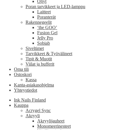
Öljyt
Poran tarvikkeet ja LED-lamppu
Laitteet
Poranterät
Rakennegeelit
‘the GOO’
Fusion Gel
Jelly Pro
Sobiab
Siveltimet
Tarvikkeet & Työvälineet
Tipit & Muotit
Viilat ja bufferit
Oma tili
Ostoskori
Kassa
Kanta-asiakasohjelma
Yhteystiedot
Ink Nails Finland
Kauppa
Acrygel Sync
Akryyli
Akryylijauheet
Monomeerinesteet