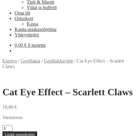
Tipit & Muotit
Viilat ja bufferit
Oma tili
Ostoskori
Kassa
Kanta-asiakasohjelma
Yhteystiedot
0,00
€
0 tuotetta
Etusivu
/
Geelilakat
/
Geelilakkavärit
/
Cat Eye Effect – Scarlett
Claws
Cat Eye Effect – Scarlett Claws
18,80
€
Varastossa
Cat
Eye
Lisää ostoskoriin