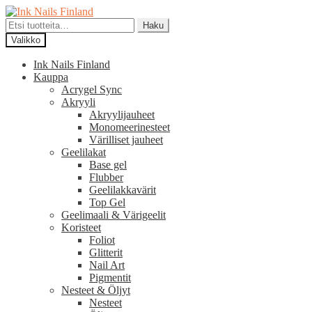
Siirry
Siirry
navigointiin
sisältöön
Etsi:
Haku
Valikko
Ink Nails Finland
Kauppa
Acrygel Sync
Akryyli
Akryylijauheet
Monomeerinesteet
Värilliset jauheet
Geelilakat
Base gel
Flubber
Geelilakkavärit
Top Gel
Geelimaali & Värigeelit
Koristeet
Foliot
Glitterit
Nail Art
Pigmentit
Nesteet & Öljyt
Nesteet