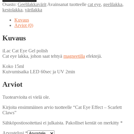
Effect
Osasto:
Geelilakkavärit
Avainsanat tuotteelle
cat eye
,
geelilakka
,
–
kestolakka
,
värilakka
Scarlett
Claws
Kuvaus
määrä
Arviot (0)
Kuvaus
iLac Cat Eye Gel polish
Cat eye lakka, johon saat tehtyä
magneetilla
efektejä.
Koko 15ml
Kuivumisaika LED 60sec ja UV 2min
Arviot
Tuotearvioita ei vielä ole.
Kirjoita ensimmäinen arvio tuotteelle “Cat Eye Effect – Scarlett
Claws”
Sähköpostiosoitettasi ei julkaista.
Pakolliset kentät on merkitty
*
Arvostelusi
*