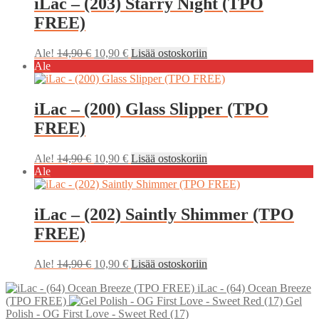
iLac – (203) Starry Night (TPO
FREE)
Alkuperäinen
Nykyinen
Ale!
14,90
€
10,90
€
Lisää ostoskoriin
hinta
hinta
Ale
oli:
on:
14,90 €.
10,90 €.
iLac – (200) Glass Slipper (TPO
FREE)
Alkuperäinen
Nykyinen
Ale!
14,90
€
10,90
€
Lisää ostoskoriin
hinta
hinta
Ale
oli:
on:
14,90 €.
10,90 €.
iLac – (202) Saintly Shimmer (TPO
FREE)
Alkuperäinen
Nykyinen
Ale!
14,90
€
10,90
€
Lisää ostoskoriin
hinta
hinta
iLac - (64) Ocean Breeze
oli:
on:
(TPO FREE)
Gel
14,90 €.
10,90 €.
Polish - OG First Love - Sweet Red (17)