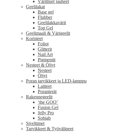
Värilliset jauheet
Geelilakat
Base gel
Flubber
Geelilakkavärit
Top Gel
Geelimaali & Värigeelit
Koristeet
Foliot
Glitterit
Nail Art
Pigmentit
Nesteet & Öljyt
Nesteet
Öljyt
Poran tarvikkeet ja LED-lamppu
Laitteet
Poranterät
Rakennegeelit
‘the GOO’
Fusion Gel
Jelly Pro
Sobiab
Siveltimet
Tarvikkeet & Työvälineet