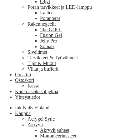
Öljyt
Poran tarvikkeet ja LED-lamppu
Laitteet
Poranterät
Rakennegeelit
‘the GOO’
Fusion Gel
Jelly Pro
Sobiab
Siveltimet
Tarvikkeet & Työvälineet
Tipit & Muotit
Viilat ja bufferit
Oma tili
Ostoskori
Kassa
Kanta-asiakasohjelma
Yhteystiedot
Ink Nails Finland
Kauppa
Acrygel Sync
Akryyli
Akryylijauheet
Monomeerinesteet