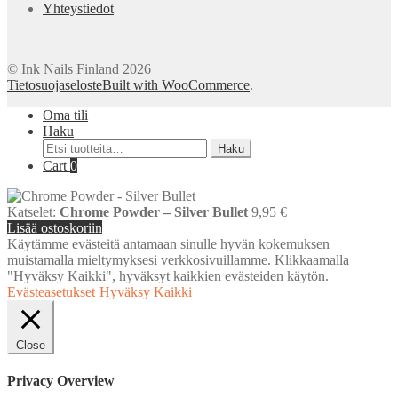
Yhteystiedot
© Ink Nails Finland 2026
Tietosuojaseloste
Built with WooCommerce
.
Oma tili
Haku
Etsi:
Haku
Cart
0
Katselet:
Chrome Powder – Silver Bullet
9,95
€
Lisää ostoskoriin
Käytämme evästeitä antamaan sinulle hyvän kokemuksen
muistamalla mieltymyksesi verkkosivuillamme. Klikkaamalla
"Hyväksy Kaikki", hyväksyt kaikkien evästeiden käytön.
Evästeasetukset
Hyväksy Kaikki
Close
Privacy Overview