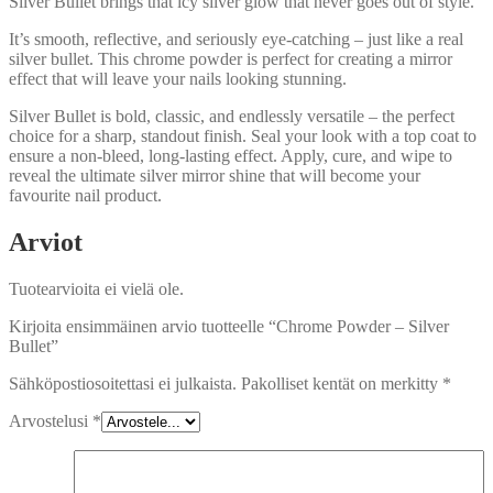
Silver Bullet brings that icy silver glow that never goes out of style.
It’s smooth, reflective, and seriously eye-catching – just like a real
silver bullet. This chrome powder is perfect for creating a mirror
effect that will leave your nails looking stunning.
Silver Bullet is bold, classic, and endlessly versatile – the perfect
choice for a sharp, standout finish. Seal your look with a top coat to
ensure a non-bleed, long-lasting effect. Apply, cure, and wipe to
reveal the ultimate silver mirror shine that will become your
favourite nail product.
Arviot
Tuotearvioita ei vielä ole.
Kirjoita ensimmäinen arvio tuotteelle “Chrome Powder – Silver
Bullet”
Sähköpostiosoitettasi ei julkaista.
Pakolliset kentät on merkitty
*
Arvostelusi
*