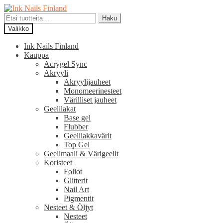
Siirry
Siirry
navigointiin
sisältöön
Etsi:
Haku
Valikko
Ink Nails Finland
Kauppa
Acrygel Sync
Akryyli
Akryylijauheet
Monomeerinesteet
Värilliset jauheet
Geelilakat
Base gel
Flubber
Geelilakkavärit
Top Gel
Geelimaali & Värigeelit
Koristeet
Foliot
Glitterit
Nail Art
Pigmentit
Nesteet & Öljyt
Nesteet