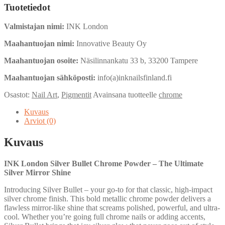
-
Tuotetiedot
Silver
Bullet
Valmistajan nimi:
INK London
määrä
Maahantuojan nimi:
Innovative Beauty Oy
Maahantuojan osoite:
Näsilinnankatu 33 b, 33200 Tampere
Maahantuojan sähköposti:
info(a)inknailsfinland.fi
Osastot:
Nail Art
,
Pigmentit
Avainsana tuotteelle
chrome
Kuvaus
Arviot (0)
Kuvaus
INK London Silver Bullet Chrome Powder – The Ultimate
Silver Mirror Shine
Introducing Silver Bullet – your go-to for that classic, high-impact
silver chrome finish. This bold metallic chrome powder delivers a
flawless mirror-like shine that screams polished, powerful, and ultra-
cool. Whether you’re going full chrome nails or adding accents,