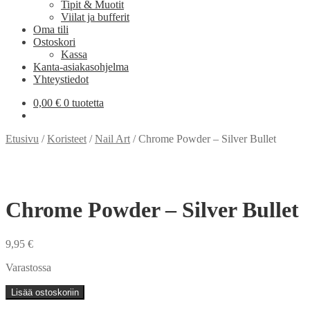
Tipit & Muotit
Viilat ja bufferit
Oma tili
Ostoskori
Kassa
Kanta-asiakasohjelma
Yhteystiedot
0,00
€
0 tuotetta
Etusivu
/
Koristeet
/
Nail Art
/
Chrome Powder – Silver Bullet
Chrome Powder – Silver Bullet
9,95
€
Varastossa
Chrome
Lisää ostoskoriin
Powder