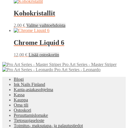
Kohokristallit
Tällä
2,00
€
Valitse vaihtoehdoista
tuotteella
on
useampi
Chrome Liquid 6
muunnelma.
Voit
12,00
€
Lisää ostoskoriin
tehdä
valinnat
Pro Art Series - Master Striper
tuotteen
Pro Art Series - Leonardo
sivulla.
Blogi
Ink Nails Finland
Kanta-asiakasohjelma
Kassa
Kauppa
Oma tili
Ostoskori
Peruuttamislomake
Tietosuojaseloste
Toimitus- maksutapa- ja palautustiedot