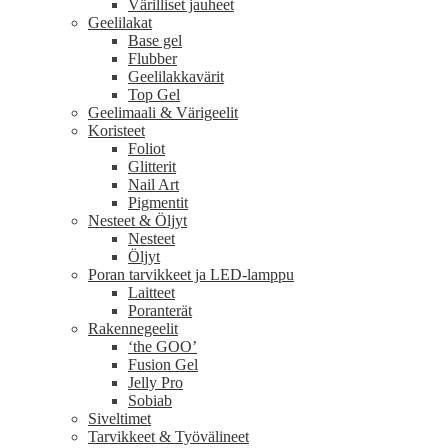
Värilliset jauheet
Geelilakat
Base gel
Flubber
Geelilakkavärit
Top Gel
Geelimaali & Värigeelit
Koristeet
Foliot
Glitterit
Nail Art
Pigmentit
Nesteet & Öljyt
Nesteet
Öljyt
Poran tarvikkeet ja LED-lamppu
Laitteet
Poranterät
Rakennegeelit
‘the GOO’
Fusion Gel
Jelly Pro
Sobiab
Siveltimet
Tarvikkeet & Työvälineet