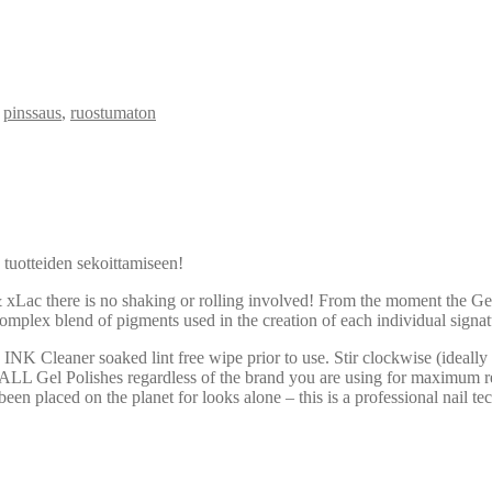
,
pinssaus
,
ruostumaton
 tuotteiden sekoittamiseen!
c & xLac there is no shaking or rolling involved! From the moment the G
he complex blend of pigments used in the creation of each individual sig
 INK Cleaner soaked lint free wipe prior to use. Stir clockwise (ideally
LL Gel Polishes regardless of the brand you are using for maximum resu
 been placed on the planet for looks alone – this is a professional nail te