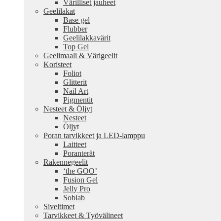
Värilliset jauheet
Geelilakat
Base gel
Flubber
Geelilakkavärit
Top Gel
Geelimaali & Värigeelit
Koristeet
Foliot
Glitterit
Nail Art
Pigmentit
Nesteet & Öljyt
Nesteet
Öljyt
Poran tarvikkeet ja LED-lamppu
Laitteet
Poranterät
Rakennegeelit
‘the GOO’
Fusion Gel
Jelly Pro
Sobiab
Siveltimet
Tarvikkeet & Työvälineet