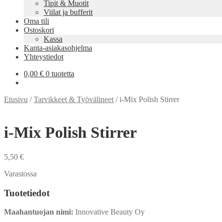
Tipit & Muotit
Viilat ja bufferit
Oma tili
Ostoskori
Kassa
Kanta-asiakasohjelma
Yhteystiedot
0,00
€
0 tuotetta
Etusivu
/
Tarvikkeet & Työvälineet
/
i-Mix Polish Stirrer
i-Mix Polish Stirrer
5,50
€
Varastossa
Tuotetiedot
Maahantuojan nimi:
Innovative Beauty Oy