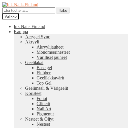
Siirry
Siirry
navigointiin
sisältöön
Etsi:
Haku
Valikko
Ink Nails Finland
Kauppa
Acrygel Sync
Akryyli
Akryylijauheet
Monomeerinesteet
Värilliset jauheet
Geelilakat
Base gel
Flubber
Geelilakkavärit
Top Gel
Geelimaali & Värigeelit
Koristeet
Foliot
Glitterit
Nail Art
Pigmentit
Nesteet & Öljyt
Nesteet