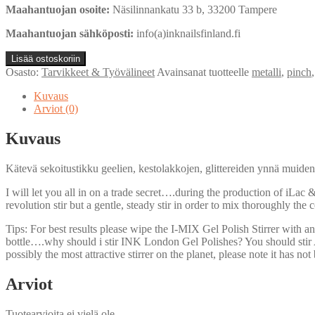
Maahantuojan osoite:
Näsilinnankatu 33 b, 33200 Tampere
Maahantuojan sähköposti:
info(a)inknailsfinland.fi
i-
Lisää ostoskoriin
Mix
Osasto:
Tarvikkeet & Työvälineet
Avainsanat tuotteelle
metalli
,
pinch
Polish
Stirrer
Kuvaus
määrä
Arviot (0)
Kuvaus
Kätevä sekoitustikku geelien, kestolakkojen, glittereiden ynnä muiden
I will let you all in on a trade secret….during the production of iLa
revolution stir but a gentle, steady stir in order to mix thoroughly t
Tips: For best results please wipe the I-MIX Gel Polish Stirrer with an
bottle….why should i stir INK London Gel Polishes? You should stir A
possibly the most attractive stirrer on the planet, please note it has not
Arviot
Tuotearvioita ei vielä ole.