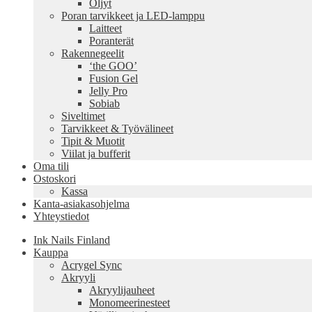
Öljyt
Poran tarvikkeet ja LED-lamppu
Laitteet
Poranterät
Rakennegeelit
‘the GOO’
Fusion Gel
Jelly Pro
Sobiab
Siveltimet
Tarvikkeet & Työvälineet
Tipit & Muotit
Viilat ja bufferit
Oma tili
Ostoskori
Kassa
Kanta-asiakasohjelma
Yhteystiedot
Ink Nails Finland
Kauppa
Acrygel Sync
Akryyli
Akryylijauheet
Monomeerinesteet