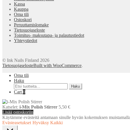
Kassa
valinnat
Kauppa
tuotteen
Oma tili
sivulla.
Ostoskori
Peruuttamislomake
Tietosuojaseloste
Toimitus- maksutapa- ja palautustiedot
Yhteystiedot
© Ink Nails Finland 2026
Tietosuojaseloste
Built with WooCommerce
.
Oma tili
Haku
Etsi:
Haku
Cart
0
Katselet:
i-Mix Polish Stirrer
5,50
€
Lisää ostoskoriin
Käytämme evästeitä antamaan sinulle hyvän kokemuksen muistamalla
Evästeasetukset
Hyväksy Kaikki