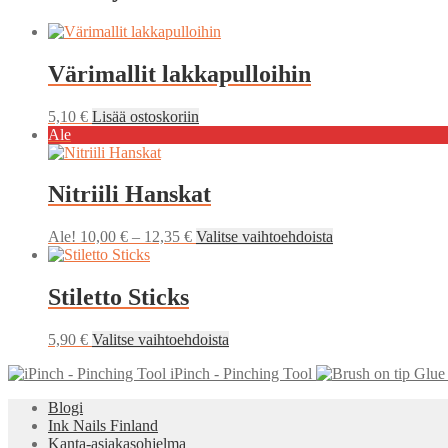
Värimallit lakkapulloihin
5,10
€
Lisää ostoskoriin
Ale
Nitriili Hanskat
Hintaluokka:
Tällä
Ale!
10,00
€
–
12,35
€
Valitse vaihtoehdoista
10,00 €
tuotteella
-
on
12,35 €
useampi
Stiletto Sticks
muunnelma.
Voit
Tällä
5,90
€
Valitse vaihtoehdoista
tehdä
tuotteella
valinnat
iPinch - Pinching Tool
on
tuotteen
useampi
sivulla.
Blogi
muunnelma.
Ink Nails Finland
Voit
Kanta-asiakasohjelma
tehdä