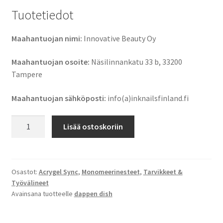
Tuotetiedot
Maahantuojan nimi:
Innovative Beauty Oy
Maahantuojan osoite:
Näsilinnankatu 33 b, 33200
Tampere
Maahantuojan sähköposti:
info(a)inknailsfinland.fi
Lasinen
Lisää ostoskoriin
Dappen
Dish
määrä
Osastot:
Acrygel Sync
,
Monomeerinesteet
,
Tarvikkeet &
Työvälineet
Avainsana tuotteelle
dappen dish