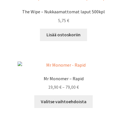
The Wipe – Nukkaamattomat laput 500kpl
5,75
€
Lisää ostoskoriin
Mr Monomer – Rapid
Hintaluokka:
19,90
€
–
79,00
€
19,90 €
Tällä
-
Valitse vaihtoehdoista
tuotteella
79,00 €
on
useampi
muunnelma.