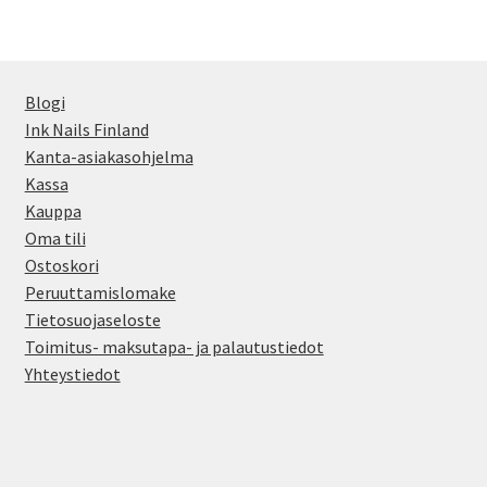
Voit
tehdä
valinnat
Blogi
tuotteen
Ink Nails Finland
sivulla.
Kanta-asiakasohjelma
Kassa
Kauppa
Oma tili
Ostoskori
Peruuttamislomake
Tietosuojaseloste
Toimitus- maksutapa- ja palautustiedot
Yhteystiedot