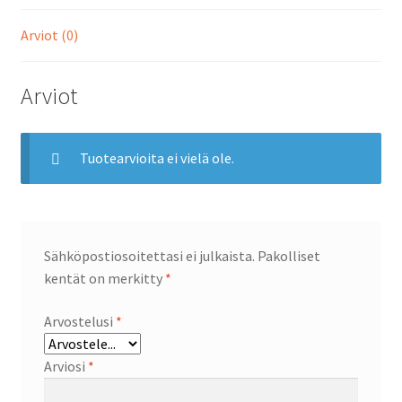
Arviot (0)
Arviot
Tuotearvioita ei vielä ole.
Sähköpostiosoitettasi ei julkaista.
Pakolliset
kentät on merkitty
*
Arvostelusi
*
Arviosi
*