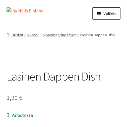
Siirry
Siirry
Valikko
navigointiin
sisältöön
Ink Nails Finland
Etusivu
Akryyli
Monomeerinesteet
Lasinen Dappen Dish
Laajen
Kauppa
alemm
tason
Oma tili
valikko
Laajen
Lasinen Dappen Dish
Ostoskori
alemm
tason
Kanta-asiakasohjelma
valikko
1,90
€
Yhteystiedot
Varastossa