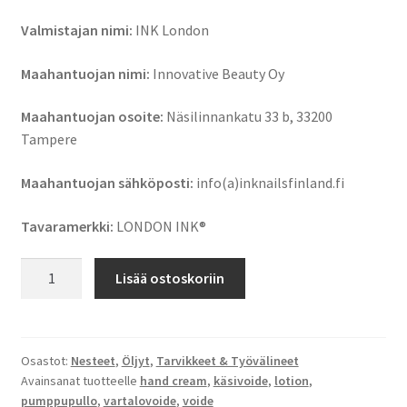
Valmistajan nimi:
INK London
Maahantuojan nimi:
Innovative Beauty Oy
Maahantuojan osoite:
Näsilinnankatu 33 b, 33200
Tampere
Maahantuojan sähköposti:
info(a)inknailsfinland.fi
Tavaramerkki:
LONDON INK®️
LONDON
Lisää ostoskoriin
INK®️
Luxury
Hand
&
Osastot:
Nesteet
,
Öljyt
,
Tarvikkeet & Työvälineet
Avainsanat tuotteelle
hand cream
,
käsivoide
,
lotion
,
Body
pumppupullo
,
vartalovoide
,
voide
Lotion