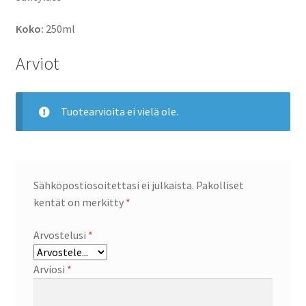
Koko:
250ml
Arviot
Tuotearvioita ei vielä ole.
Sähköpostiosoitettasi ei julkaista.
Pakolliset
kentät on merkitty
*
Arvostelusi
*
Arviosi
*