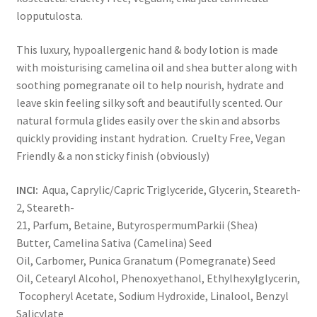
lopputulosta.
This luxury, hypoallergenic hand & body lotion is made
with moisturising camelina oil and shea butter along with
soothing pomegranate oil to help nourish, hydrate and
leave skin feeling silky soft and beautifully scented. Our
natural formula glides easily over the skin and absorbs
quickly providing instant hydration. Cruelty Free, Vegan
Friendly & a non sticky finish (obviously)
INCI:
Aqua
,
Caprylic/Capric Triglyceride
,
Glycerin
,
Steareth-
2
,
Steareth-
21
,
Parfum
,
Betaine
,
Butyrospermum
Parkii
(Shea)
Butter
,
Camelina Sativa (Camelina) Seed
Oil
,
Carbomer
,
Punica Granatum (Pomegranate) Seed
Oil
,
Cetearyl
Alcohol
,
Phenoxyethanol
,
Ethylhexylglycerin
,
Tocopheryl
Acetate
,
Sodium Hydroxide
,
Linalool
,
Benzyl
Salicylate