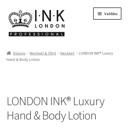
Siirry
Siirry
Valikko
navigointiin
sisältöön
Ink Nails Finland
Etusivu
Nesteet & Öljyt
Nesteet
LONDON INK®️ Luxury
Laajen
Hand & Body Lotion
Kauppa
alemm
tason
Oma tili
valikko
Laajen
Ostoskori
LONDON INK®️ Luxury
alemm
tason
Kanta-asiakasohjelma
Hand & Body Lotion
valikko
Yhteystiedot