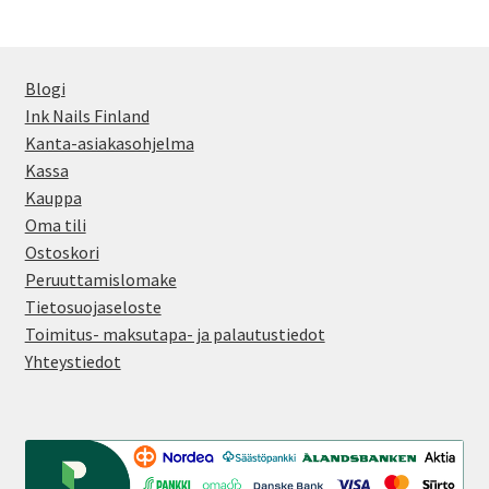
Voit
tehdä
valinnat
Blogi
tuotteen
Ink Nails Finland
sivulla.
Kanta-asiakasohjelma
Kassa
Kauppa
Oma tili
Ostoskori
Peruuttamislomake
Tietosuojaseloste
Toimitus- maksutapa- ja palautustiedot
Yhteystiedot