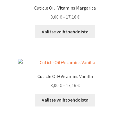
Cuticle Oil+Vitamins Margarita
Hintaluokka:
3,00
€
–
17,16
€
3,00 €
Tällä
-
Valitse vaihtoehdoista
tuotteella
17,16 €
on
useampi
muunnelma.
Voit
tehdä
Cuticle Oil+Vitamins Vanilla
valinnat
Hintaluokka:
3,00
€
–
17,16
€
tuotteen
3,00 €
sivulla.
Tällä
-
Valitse vaihtoehdoista
tuotteella
17,16 €
on
useampi
muunnelma.