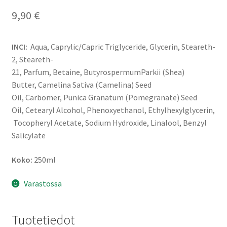
9,90
€
INCI:
Aqua
,
Caprylic/Capric Triglyceride
,
Glycerin
,
Steareth-
2
,
Steareth-
21
,
Parfum
,
Betaine
,
Butyrospermum
Parkii
(Shea)
Butter
,
Camelina Sativa (Camelina) Seed
Oil
,
Carbomer
,
Punica Granatum (Pomegranate) Seed
Oil
,
Cetearyl
Alcohol
,
Phenoxyethanol
,
Ethylhexylglycerin
,
Tocopheryl
Acetate
,
Sodium Hydroxide
,
Linalool
,
Benzyl
Salicylate
Koko:
250ml
Varastossa
Tuotetiedot