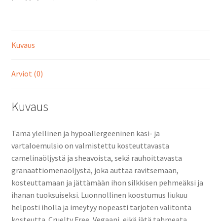
määrä
Kuvaus
Arviot (0)
Kuvaus
Tämä ylellinen ja hypoallergeeninen käsi- ja
vartaloemulsio on valmistettu kosteuttavasta
camelinaöljystä ja sheavoista, sekä rauhoittavasta
granaattiomenaöljystä, joka auttaa ravitsemaan,
kosteuttamaan ja jättämään ihon silkkisen pehmeäksi ja
ihanan tuoksuiseksi. Luonnollinen koostumus liukuu
helposti iholla ja imeytyy nopeasti tarjoten välitöntä
kosteutta. Cruelty Free, Vegaani, eikä jätä tahmeata