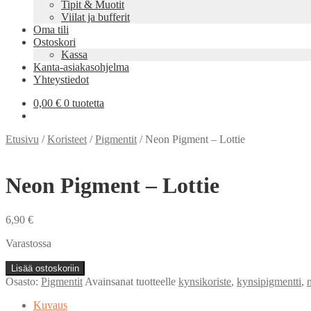
Tipit & Muotit
Viilat ja bufferit
Oma tili
Ostoskori
Kassa
Kanta-asiakasohjelma
Yhteystiedot
0,00
€
0 tuotetta
Etusivu
/
Koristeet
/
Pigmentit
/
Neon Pigment – Lottie
Neon Pigment – Lottie
6,90
€
Varastossa
Neon
Lisää ostoskoriin
Pigment
Osasto:
Pigmentit
Avainsanat tuotteelle
kynsikoriste
,
kynsipigmentti
,
-
Lottie
Kuvaus