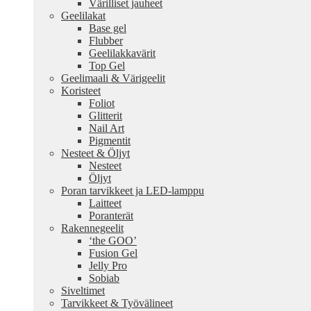
Värilliset jauheet
Geelilakat
Base gel
Flubber
Geelilakkavärit
Top Gel
Geelimaali & Värigeelit
Koristeet
Foliot
Glitterit
Nail Art
Pigmentit
Nesteet & Öljyt
Nesteet
Öljyt
Poran tarvikkeet ja LED-lamppu
Laitteet
Poranterät
Rakennegeelit
‘the GOO’
Fusion Gel
Jelly Pro
Sobiab
Siveltimet
Tarvikkeet & Työvälineet