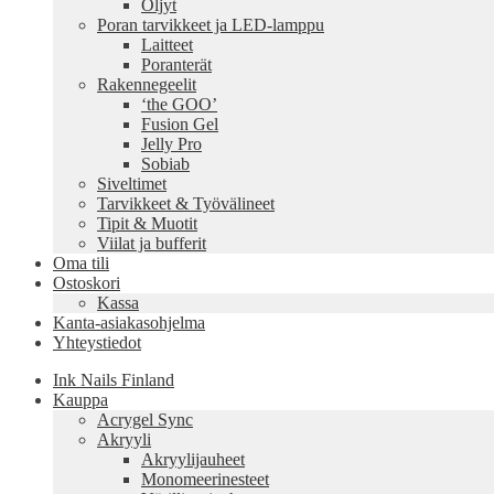
Öljyt
Poran tarvikkeet ja LED-lamppu
Laitteet
Poranterät
Rakennegeelit
‘the GOO’
Fusion Gel
Jelly Pro
Sobiab
Siveltimet
Tarvikkeet & Työvälineet
Tipit & Muotit
Viilat ja bufferit
Oma tili
Ostoskori
Kassa
Kanta-asiakasohjelma
Yhteystiedot
Ink Nails Finland
Kauppa
Acrygel Sync
Akryyli
Akryylijauheet
Monomeerinesteet