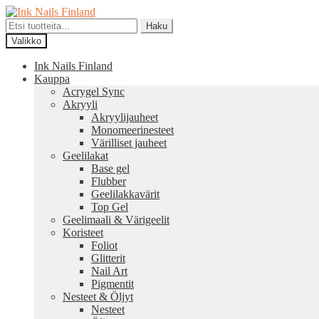
Siirry
Siirry
navigointiin
sisältöön
Etsi:
Haku
Valikko
Ink Nails Finland
Kauppa
Acrygel Sync
Akryyli
Akryylijauheet
Monomeerinesteet
Värilliset jauheet
Geelilakat
Base gel
Flubber
Geelilakkavärit
Top Gel
Geelimaali & Värigeelit
Koristeet
Foliot
Glitterit
Nail Art
Pigmentit
Nesteet & Öljyt
Nesteet