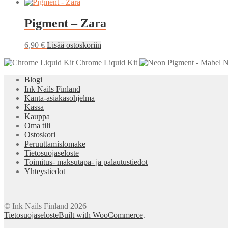
Pigment – Zara
6,90
€
Lisää ostoskoriin
Chrome Liquid Kit
N
Blogi
Ink Nails Finland
Kanta-asiakasohjelma
Kassa
Kauppa
Oma tili
Ostoskori
Peruuttamislomake
Tietosuojaseloste
Toimitus- maksutapa- ja palautustiedot
Yhteystiedot
© Ink Nails Finland 2026
Tietosuojaseloste
Built with WooCommerce
.