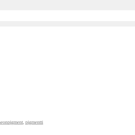
neonpigment
,
pigmentti