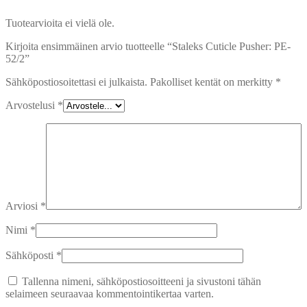
Tuotearvioita ei vielä ole.
Kirjoita ensimmäinen arvio tuotteelle “Staleks Cuticle Pusher: PE-
52/2”
Sähköpostiosoitettasi ei julkaista.
Pakolliset kentät on merkitty
*
Arvostelusi
*
Arviosi
*
Nimi
*
Sähköposti
*
Tallenna nimeni, sähköpostiosoitteeni ja sivustoni tähän
selaimeen seuraavaa kommentointikertaa varten.