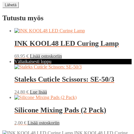
Tutustu myös
INK KOOL48 LED Curing Lamp
69,95
€
Lisää ostoskoriin
Väliaikaisesti loppu
Staleks Cuticle Scissors: SE-50/3
24,80
€
Lue lisää
Silicone Mixing Pads (2 Pack)
2,00
€
Lisää ostoskoriin
INK KOOL48 LED Curing