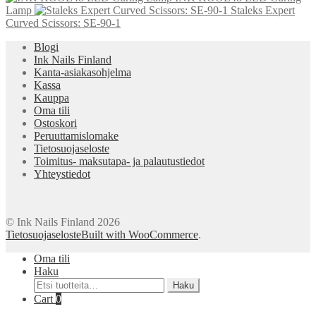
Lamp
Staleks Expert
Curved Scissors: SE-90-1
Blogi
Ink Nails Finland
Kanta-asiakasohjelma
Kassa
Kauppa
Oma tili
Ostoskori
Peruuttamislomake
Tietosuojaseloste
Toimitus- maksutapa- ja palautustiedot
Yhteystiedot
© Ink Nails Finland 2026
Tietosuojaseloste
Built with WooCommerce
.
Oma tili
Haku
Etsi:
Haku
Cart
0