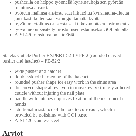
pusherilla on helppo työnnellä kynsinauhoja sen pyöreän
muotonsa ansiosta
pyöreän mallinsa ansiosta saat liikuteltua kynsinauha-aluetta
jämäkästi kuitenkaan vahingoittamatta kynttä
hyvän muotoilunsa ansiosta saat tukevan otteen instrumentista
työväline on käsitelty ruostumisen estämiseksi GOI tahnalla
AISI 420 ruostumatonta terästä
Staleks Cuticle Pusher EXPERT 52 TYPE 2 (rounded curved
pusher and hatchet) – PE-52/2
wide pusher and hatchet
double-sided sharpening of the hatchet
rounded pusher shape for easy work in the sinus area
the curved shape allows you to move away strongly adhered
cuticle without injuring the nail plate
handle with notches improves fixation of the instrument in
hands
additional resistance of the tool to corrosion, which is
provided by polishing with GOI paste
AISI 420 stainless steel
Arviot