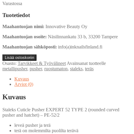
Varastossa
Tuotetiedot
Maahantuojan nimi:
Innovative Beauty Oy
Maahantuojan osoite:
Näsilinnankatu 33 b, 33200 Tampere
Maahantuojan sähköposti:
info(a)inknailsfinland.fi
Staleks
Lisää ostoskoriin
Cuticle
Osasto:
Tarvikkeet & Työvälineet
Avainsanat tuotteelle
Pusher:
metallipusher
,
pusher
,
ruostumaton
,
staleks
,
teräs
PE-
52/2
Kuvaus
määrä
Arviot (0)
Kuvaus
Staleks Cuticle Pusher EXPERT 52 TYPE 2 (rounded curved
pusher and hatchet) – PE-52/2
leveä pusher ja terä
terä on molemmilta puolilta terävä