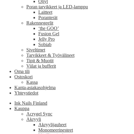
Öljyt
Poran tarvikkeet ja LED-lamppu
Laitteet
Poranterät
Rakennegeelit
‘the GOO’
Fusion Gel
Jelly Pro
Sobiab
Siveltimet
Tarvikkeet & Työvälineet
Tipit & Muotit
Viilat ja bufferit
Oma tili
Ostoskori
Kassa
Kanta-asiakasohjelma
Yhteystiedot
Ink Nails Finland
Kauppa
Acrygel Sync
Akryyli
Akryylijauheet
Monomeerinesteet