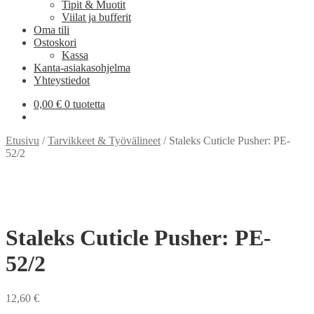
Tipit & Muotit
Viilat ja bufferit
Oma tili
Ostoskori
Kassa
Kanta-asiakasohjelma
Yhteystiedot
0,00
€
0 tuotetta
Etusivu
/
Tarvikkeet & Työvälineet
/
Staleks Cuticle Pusher: PE-
52/2
Staleks Cuticle Pusher: PE-
52/2
12,60
€