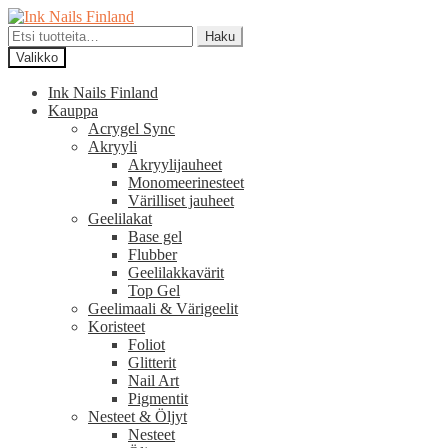
Siirry
Siirry
navigointiin
sisältöön
Etsi:
Haku
Valikko
Ink Nails Finland
Kauppa
Acrygel Sync
Akryyli
Akryylijauheet
Monomeerinesteet
Värilliset jauheet
Geelilakat
Base gel
Flubber
Geelilakkavärit
Top Gel
Geelimaali & Värigeelit
Koristeet
Foliot
Glitterit
Nail Art
Pigmentit
Nesteet & Öljyt
Nesteet