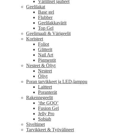
Värilliset jauheet
Geelilakat
Base gel
Flubber
Geelilakkavärit
Top Gel
Geelimaali & Värigeelit
Koristeet
Foliot
Glitterit
Nail Art
Pigmentit
Nesteet & Öljyt
Nesteet
Öljyt
Poran tarvikkeet ja LED-lamppu
Laitteet
Poranterät
Rakennegeelit
‘the GOO’
Fusion Gel
Jelly Pro
Sobiab
Siveltimet
Tarvikkeet & Työvälineet