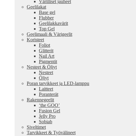
Värilliset jauheet
Geelilakat
Base gel
Flubber
Geelilakkavärit
Top Gel
Geelimaali & Värigeelit
Koristeet
Foliot
Glitterit
Nail Art
Pigmentit
Nesteet & Öljyt
Nesteet
Öljyt
Poran tarvikkeet ja LED-lamppu
Laitteet
Poranterät
Rakennegeelit
‘the GOO’
Fusion Gel
Jelly Pro
Sobiab
Siveltimet
Tarvikkeet & Työvälineet