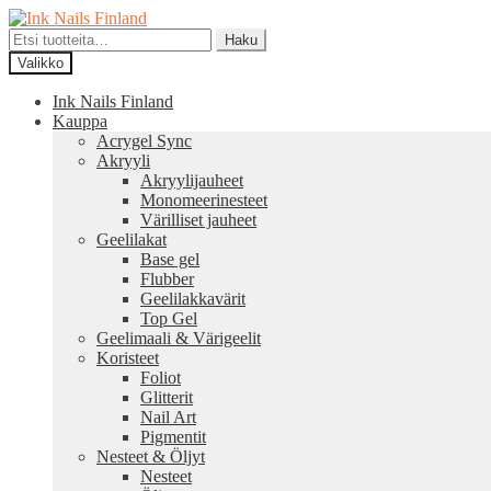
Siirry
Siirry
navigointiin
sisältöön
Etsi:
Haku
Valikko
Ink Nails Finland
Kauppa
Acrygel Sync
Akryyli
Akryylijauheet
Monomeerinesteet
Värilliset jauheet
Geelilakat
Base gel
Flubber
Geelilakkavärit
Top Gel
Geelimaali & Värigeelit
Koristeet
Foliot
Glitterit
Nail Art
Pigmentit
Nesteet & Öljyt
Nesteet