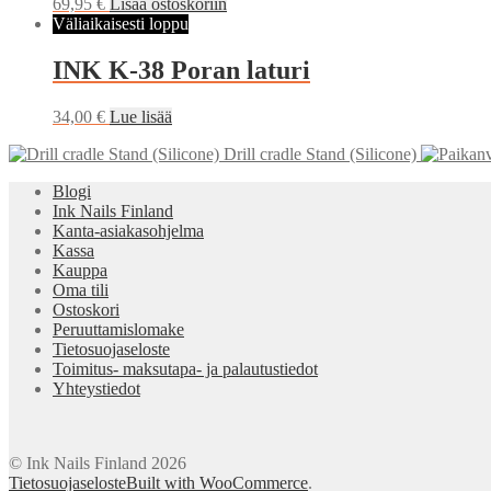
69,95
€
Lisää ostoskoriin
Väliaikaisesti loppu
INK K-38 Poran laturi
34,00
€
Lue lisää
Drill cradle Stand (Silicone)
Blogi
Ink Nails Finland
Kanta-asiakasohjelma
Kassa
Kauppa
Oma tili
Ostoskori
Peruuttamislomake
Tietosuojaseloste
Toimitus- maksutapa- ja palautustiedot
Yhteystiedot
© Ink Nails Finland 2026
Tietosuojaseloste
Built with WooCommerce
.