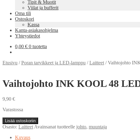
Tipit & Muotit
Viilat ja bufferit
Oma tili
Ostoskori
Kassa
Kanta-asiakasohjelma
Yhteystiedot
0,00
€
0 tuotetta
Etusivu
/
Poran tarvikkeet ja LED-lamppu
/
Laitteet
/
Vaihtojohto I
Vaihtojohto INK KOOL 48 LE
9,90
€
Varastossa
Vaihtojohto
Lisää ostoskoriin
INK
Osasto:
Laitteet
Avainsanat tuotteelle
johto
,
muuntaja
KOOL
48
Kuvaus