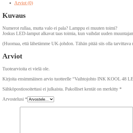
LED-
Arviot (0)
lamppuun
-
Kuvaus
Muuntaja
määrä
Numerot rullaa, mutta valo ei pala? Lamppu ei muuten toimi?
Joskus LED-lamput alkavat taas toimia, kun vaihdat uuden muuntajan! 
(Huomaa, että lähetämme UK-johdon. Tähän pitää siis olla tarvittava m
Arviot
Tuotearvioita ei vielä ole.
Kirjoita ensimmäinen arvio tuotteelle “Vaihtojohto INK KOOL 48 
Sähköpostiosoitettasi ei julkaista.
Pakolliset kentät on merkitty
*
Arvostelusi
*