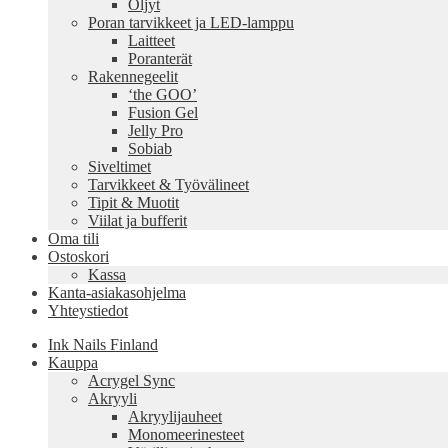
Öljyt
Poran tarvikkeet ja LED-lamppu
Laitteet
Poranterät
Rakennegeelit
‘the GOO’
Fusion Gel
Jelly Pro
Sobiab
Siveltimet
Tarvikkeet & Työvälineet
Tipit & Muotit
Viilat ja bufferit
Oma tili
Ostoskori
Kassa
Kanta-asiakasohjelma
Yhteystiedot
Ink Nails Finland
Kauppa
Acrygel Sync
Akryyli
Akryylijauheet
Monomeerinesteet