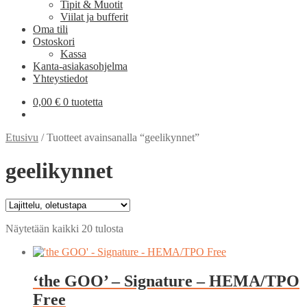
Tipit & Muotit
Viilat ja bufferit
Oma tili
Ostoskori
Kassa
Kanta-asiakasohjelma
Yhteystiedot
0,00
€
0 tuotetta
Etusivu
/
Tuotteet avainsanalla “geelikynnet”
geelikynnet
Näytetään kaikki 20 tulosta
‘the GOO’ – Signature – HEMA/TPO
Free