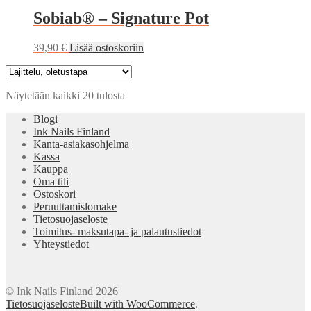
Sobiab® – Signature Pot
39,90
€
Lisää ostoskoriin
Näytetään kaikki 20 tulosta
Blogi
Ink Nails Finland
Kanta-asiakasohjelma
Kassa
Kauppa
Oma tili
Ostoskori
Peruuttamislomake
Tietosuojaseloste
Toimitus- maksutapa- ja palautustiedot
Yhteystiedot
© Ink Nails Finland 2026
Tietosuojaseloste
Built with WooCommerce
.