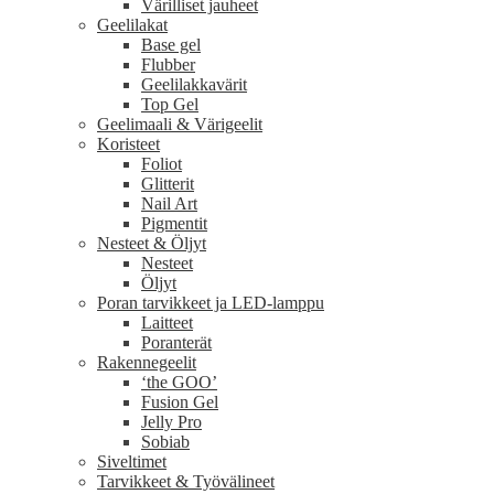
Värilliset jauheet
Geelilakat
Base gel
Flubber
Geelilakkavärit
Top Gel
Geelimaali & Värigeelit
Koristeet
Foliot
Glitterit
Nail Art
Pigmentit
Nesteet & Öljyt
Nesteet
Öljyt
Poran tarvikkeet ja LED-lamppu
Laitteet
Poranterät
Rakennegeelit
‘the GOO’
Fusion Gel
Jelly Pro
Sobiab
Siveltimet
Tarvikkeet & Työvälineet