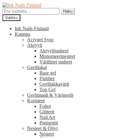
Siirry
Siirry
navigointiin
sisältöön
Etsi:
Haku
Valikko
Ink Nails Finland
Kauppa
Acrygel Sync
Akryyli
Akryylijauheet
Monomeerinesteet
Värilliset jauheet
Geelilakat
Base gel
Flubber
Geelilakkavärit
Top Gel
Geelimaali & Värigeelit
Koristeet
Foliot
Glitterit
Nail Art
Pigmentit
Nesteet & Öljyt
Nesteet