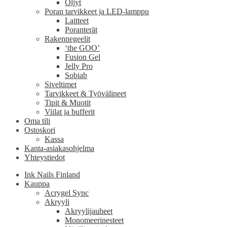
Öljyt
Poran tarvikkeet ja LED-lamppu
Laitteet
Poranterät
Rakennegeelit
‘the GOO’
Fusion Gel
Jelly Pro
Sobiab
Siveltimet
Tarvikkeet & Työvälineet
Tipit & Muotit
Viilat ja bufferit
Oma tili
Ostoskori
Kassa
Kanta-asiakasohjelma
Yhteystiedot
Ink Nails Finland
Kauppa
Acrygel Sync
Akryyli
Akryylijauheet
Monomeerinesteet