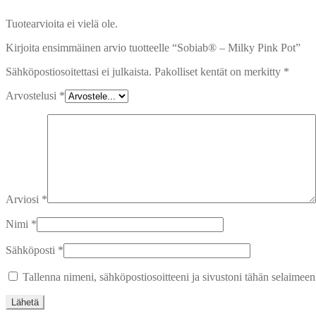
Tuotearvioita ei vielä ole.
Kirjoita ensimmäinen arvio tuotteelle “Sobiab® – Milky Pink Pot”
Sähköpostiosoitettasi ei julkaista.
Pakolliset kentät on merkitty
*
Arvostelusi
*
Arviosi
*
Nimi
*
Sähköposti
*
Tallenna nimeni, sähköpostiosoitteeni ja sivustoni tähän selaimee