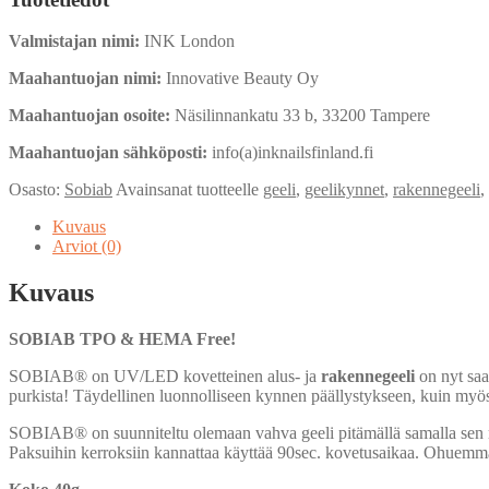
Pot
määrä
Valmistajan nimi:
INK London
Maahantuojan nimi:
Innovative Beauty Oy
Maahantuojan osoite:
Näsilinnankatu 33 b, 33200 Tampere
Maahantuojan sähköposti:
info(a)inknailsfinland.fi
Osasto:
Sobiab
Avainsanat tuotteelle
geeli
,
geelikynnet
,
rakennegeeli
,
Kuvaus
Arviot (0)
Kuvaus
SOBIAB TPO & HEMA Free!
SOBIAB® on UV/LED kovetteinen alus- ja
rakennegeeli
on nyt saat
purkista! Täydellinen luonnolliseen kynnen päällystykseen, kuin myö
SOBIAB® on suunniteltu olemaan vahva geeli pitämällä samalla sen mah
Paksuihin kerroksiin kannattaa käyttää 90sec. kovetusaikaa. Ohuemma