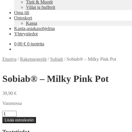
Tipit & Muotit
Viilat ja bufferit
Oma tili
Ostoskori
Kassa
Kanta-asiakasohjelma
Yhteystiedot
0,00
€
0 tuotetta
Etusivu
/
Rakennegeelit
/
Sobiab
/
Sobiab® – Milky Pink Pot
Sobiab® – Milky Pink Pot
39,90
€
Varastossa
Sobiab®
-
Lisää ostoskoriin
Milky
Pink
Tuotetiedot