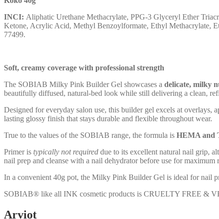
Koko 40g
INCI:
Aliphatic Urethane Methacrylate, PPG-3 Glyceryl Ether Triac
Ketone, Acrylic Acid, Methyl Benzoylformate, Ethyl Methacrylate, 
77499.
Soft, creamy coverage with professional strength
The
SOBIAB
Milky Pink Builder Gel
showcases a
delicate, milky 
beautifully diffused, natural-bed look while still delivering a clean, ref
Designed for everyday salon use, this builder gel excels at overlays, a
lasting glossy finish that stays durable and flexible throughout wear.
True to the values of the
SOBIAB
range, the formula is
HEMA and T
Primer is
typically not required
due to its excellent natural nail grip
nail prep and cleanse with a nail dehydrator before use for maximum 
In a convenient 40g pot, the
Milky Pink Builder Gel
is ideal for nail 
SOBIAB® like all INK cosmetic products is CRUELTY FREE 
Arviot