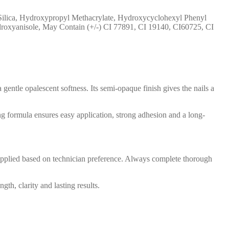
, Silica, Hydroxypropyl Methacrylate, Hydroxycyclohexyl Phenyl
roxyanisole, May Contain (+/-) CI 77891, CI 19140, CI60725, CI
 gentle opalescent softness. Its semi-opaque finish gives the nails a
ling formula ensures easy application, strong adhesion and a long-
e applied based on technician preference. Always complete thorough
gth, clarity and lasting results.