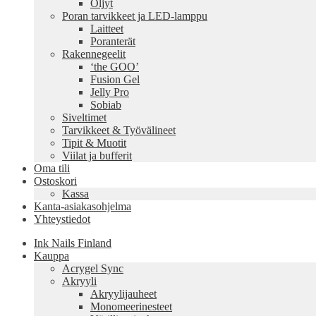
Öljyt
Poran tarvikkeet ja LED-lamppu
Laitteet
Poranterät
Rakennegeelit
‘the GOO’
Fusion Gel
Jelly Pro
Sobiab
Siveltimet
Tarvikkeet & Työvälineet
Tipit & Muotit
Viilat ja bufferit
Oma tili
Ostoskori
Kassa
Kanta-asiakasohjelma
Yhteystiedot
Ink Nails Finland
Kauppa
Acrygel Sync
Akryyli
Akryylijauheet
Monomeerinesteet