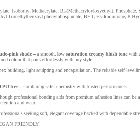
rylate, Isobornyl Methacrylate, Bis(Methacryloyloxyethyl), Phosphate
Ethyl Trimethylbenzoyl phenylphosphinate, BHT, Hydroquinone, P-Hyd
nude-pink shade –
a smooth,
low saturation creamy blush tone
with a
ined colour that pairs effortlessly with any style.
pex building, light sculpting and encapsulation. The reliable self-level
PO free –
combining safer chemistry with trusted performance.
, although professional bonding aids from premium adhesion lines can b
retention and wear.
professionals seeking soft, elegant coverage backed with dependable stren
& VEGAN FRIENDLY!