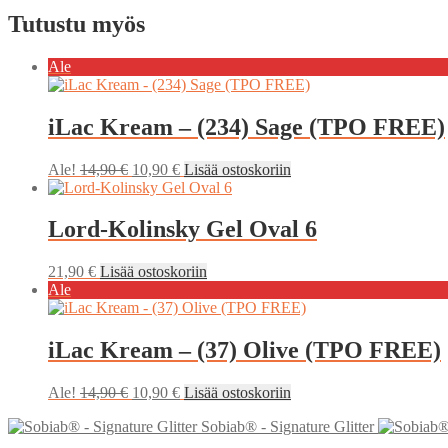
Tutustu myös
Ale
iLac Kream – (234) Sage (TPO FREE)
Alkuperäinen
Nykyinen
Ale!
14,90
€
10,90
€
Lisää ostoskoriin
hinta
hinta
oli:
on:
14,90 €.
10,90 €.
Lord-Kolinsky Gel Oval 6
21,90
€
Lisää ostoskoriin
Ale
iLac Kream – (37) Olive (TPO FREE)
Alkuperäinen
Nykyinen
Ale!
14,90
€
10,90
€
Lisää ostoskoriin
hinta
hinta
Sobiab® - Signature Glitter
oli:
on:
14,90 €.
10,90 €.