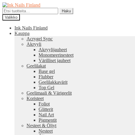
Siirry
Siirry
navigointiin
sisältöön
Etsi:
Haku
Valikko
Ink Nails Finland
Kauppa
Acrygel Sync
Akryyli
Akryylijauheet
Monomeerinesteet
Värilliset jauheet
Geelilakat
Base gel
Flubber
Geelilakkavärit
Top Gel
Geelimaali & Värigeelit
Koristeet
Foliot
Glitterit
Nail Art
Pigmentit
Nesteet & Öljyt
Nesteet