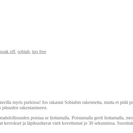
soak off
,
sobiab
,
tpo free
avilla myös purkissa! Jos rakastat Sobiabin rakennetta, mutta et pidä pu
s pituuden rakentamiseen.
dollisuuden poistaa se liottamalla. Poistamalla geeli liottamalla, men
t kerrokset ja läpikuultavat värit kovettumat jo 30 sekunnissa. Suosit