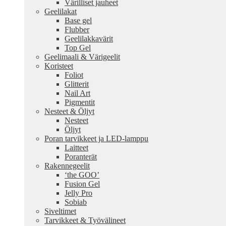
Värilliset jauheet
Geelilakat
Base gel
Flubber
Geelilakkavärit
Top Gel
Geelimaali & Värigeelit
Koristeet
Foliot
Glitterit
Nail Art
Pigmentit
Nesteet & Öljyt
Nesteet
Öljyt
Poran tarvikkeet ja LED-lamppu
Laitteet
Poranterät
Rakennegeelit
‘the GOO’
Fusion Gel
Jelly Pro
Sobiab
Siveltimet
Tarvikkeet & Työvälineet