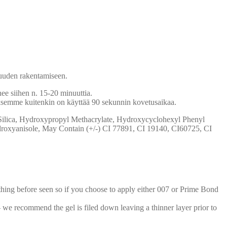
uuden rakentamiseen.
ee siihen n. 15-20 minuuttia.
uksemme kuitenkin on käyttää 90 sekunnin kovetusaikaa.
, Silica, Hydroxypropyl Methacrylate, Hydroxycyclohexyl Phenyl
roxyanisole, May Contain (+/-) CI 77891, CI 19140, CI60725, CI
thing before seen so if you choose to apply either 007 or Prime Bond
we recommend the gel is filed down leaving a thinner layer prior to