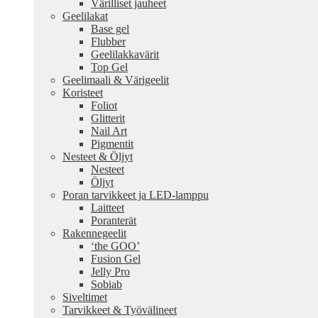
Värilliset jauheet
Geelilakat
Base gel
Flubber
Geelilakkavärit
Top Gel
Geelimaali & Värigeelit
Koristeet
Foliot
Glitterit
Nail Art
Pigmentit
Nesteet & Öljyt
Nesteet
Öljyt
Poran tarvikkeet ja LED-lamppu
Laitteet
Poranterät
Rakennegeelit
‘the GOO’
Fusion Gel
Jelly Pro
Sobiab
Siveltimet
Tarvikkeet & Työvälineet