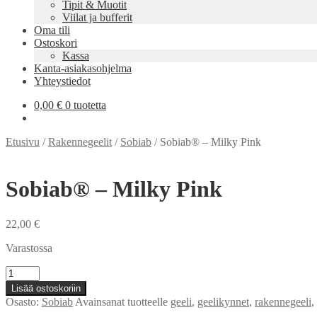
Tipit & Muotit
Viilat ja bufferit
Oma tili
Ostoskori
Kassa
Kanta-asiakasohjelma
Yhteystiedot
0,00
€
0 tuotetta
Etusivu
/
Rakennegeelit
/
Sobiab
/
Sobiab® – Milky Pink
Sobiab® – Milky Pink
22,00
€
Varastossa
Sobiab®
-
Lisää ostoskoriin
Milky
Osasto:
Sobiab
Avainsanat tuotteelle
geeli
,
geelikynnet
,
rakennegeeli
,
Pink