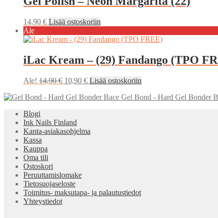
Gel Polish – Neon Margarita (22)
14,90
€
Lisää ostoskoriin
Ale
iLac Kream – (29) Fandango (TPO F
Alkuperäinen
Nykyinen
Ale!
14,90
€
10,90
€
Lisää ostoskoriin
hinta
hinta
Gel Bond - Hard Gel Bonder 
oli:
on:
14,90 €.
10,90 €.
Blogi
Ink Nails Finland
Kanta-asiakasohjelma
Kassa
Kauppa
Oma tili
Ostoskori
Peruuttamislomake
Tietosuojaseloste
Toimitus- maksutapa- ja palautustiedot
Yhteystiedot