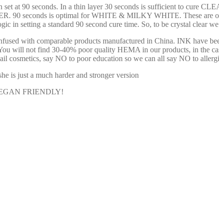
en set at 90 seconds. In a thin layer 30 seconds is sufficient to c
onds is optimal for WHITE & MILKY WHITE. These are our instru
s logic in setting a standard 90 second cure time. So, to be crystal clear
onfused with comparable products manufactured in China. INK have bee
e that. You will not find 30-40% poor quality HEMA in our products, in
ail cosmetics, say NO to poor education so we can all say NO to allergi
 is just a much harder and stronger version
& VEGAN FRIENDLY!