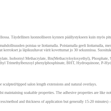
ssa. Täydellinen luonnolliseen kynnen päällystykseen kuin myös pit
dollisuuden poistaa se liottamalla. Poistamalla geeli liottamalla, men
t kerrokset ja läpikuultavat värit kovettumat jo 30 sekunnissa. Suosit
rylate, Isobornyl Methacrylate, Bis(Methacryloyloxyethyl), Phosphate
Ethyl Trimethylbenzoyl phenylphosphinate, BHT, Hydroquinone, P-Hyd
sculpted/tipped salon length extensions and natural overlays.
t maintaining soakable properties. The adhesive properties are like no
s/method and thickness of application but generally 15-20 minutes) – 