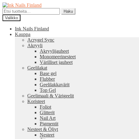
Siirry
Siirry
navigointiin
sisältöön
Etsi:
Haku
Valikko
Ink Nails Finland
Kauppa
Acrygel Sync
Akryyli
Akryylijauheet
Monomeerinesteet
Värilliset jauheet
Geelilakat
Base gel
Flubber
Geelilakkavärit
Top Gel
Geelimaali & Värigeelit
Koristeet
Foliot
Glitterit
Nail Art
Pigmentit
Nesteet & Öljyt
Nesteet