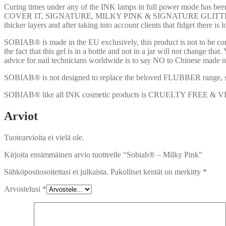
Curing times under any of the INK lamps in full power mode has be
COVER IT, SIGNATURE, MILKY PINK & SIGNATURE GLITTER. 90 sec
thicker layers and after taking into account clients that fidget there i
SOBIAB® is made in the EU exclusively, this product is not to be c
the fact that this gel is in a bottle and not in a jar will not chang
advice for nail technicians worldwide is to say NO to Chinese made n
SOBIAB® is not designed to replace the beloved FLUBBER range, she
SOBIAB® like all INK cosmetic products is CRUELTY FREE 
Arviot
Tuotearvioita ei vielä ole.
Kirjoita ensimmäinen arvio tuotteelle “Sobiab® – Milky Pink”
Sähköpostiosoitettasi ei julkaista.
Pakolliset kentät on merkitty
*
Arvostelusi
*