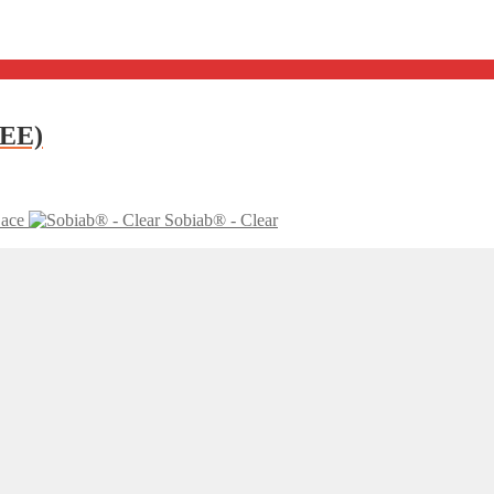
REE)
Bace
Sobiab® - Clear