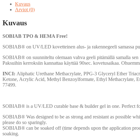
määrä
Kuvaus
Arviot (0)
Kuvaus
SOBIAB TPO & HEMA Free!
SOBIAB® on UV/LED kovetteinen alus- ja rakennegeeli samassa pullo
SOBIAB® on suunniteltu olemaan vahva geeli pitämällä samalla sen mah
Paksuihin kerroksiin kannattaa käyttää 90sec. kovetusaikaa. Ohuemma
INCI:
Aliphatic Urethane Methacrylate, PPG-3 Glyceryl Ether Triac
Ketone, Acrylic Acid, Methyl Benzoylformate, Ethyl Methacrylate, 
77499.
SOBIAB® is a UV/LED curable base & builder gel in one. Perfect for 
SOBIAB® Was designed to be as strong and resistant as possible whils
please do so sparingly.
SOBIAB® can be soaked off (time depends upon the application proces
soaking.