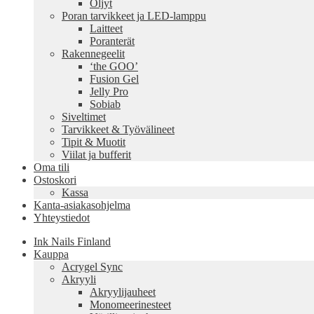
Öljyt
Poran tarvikkeet ja LED-lamppu
Laitteet
Poranterät
Rakennegeelit
‘the GOO’
Fusion Gel
Jelly Pro
Sobiab
Siveltimet
Tarvikkeet & Työvälineet
Tipit & Muotit
Viilat ja bufferit
Oma tili
Ostoskori
Kassa
Kanta-asiakasohjelma
Yhteystiedot
Ink Nails Finland
Kauppa
Acrygel Sync
Akryyli
Akryylijauheet
Monomeerinesteet