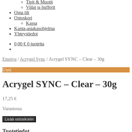
Tipit & Muotit
Viilat ja bufferit
Oma tili
Ostoskori
Kassa
Kanta-asiakasohjelma
Yhteystiedot
0,00
€
0 tuotetta
Etusivu
/
Acrygel Sync
/
Acrygel SYNC – Clear – 30g
Uusi
Acrygel SYNC – Clear – 30g
17,25
€
Varastossa
Acrygel
Lisää ostoskoriin
SYNC
-
Tuotetiedot