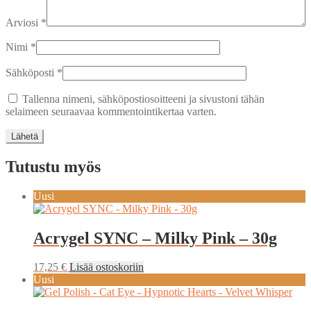
Arviosi
*
Nimi
*
Sähköposti
*
Tallenna nimeni, sähköpostiosoitteeni ja sivustoni tähän
selaimeen seuraavaa kommentointikertaa varten.
Tutustu myös
Uusi
Acrygel SYNC – Milky Pink – 30g
17,25
€
Lisää ostoskoriin
Uusi