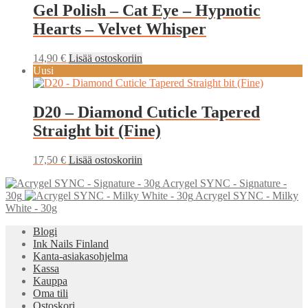
Gel Polish – Cat Eye – Hypnotic
Hearts – Velvet Whisper
14,90
€
Lisää ostoskoriin
Uusi
D20 – Diamond Cuticle Tapered
Straight bit (Fine)
17,50
€
Lisää ostoskoriin
Acrygel SYNC - Signature -
30g
Acrygel SYNC - Milky
White - 30g
Blogi
Ink Nails Finland
Kanta-asiakasohjelma
Kassa
Kauppa
Oma tili
Ostoskori