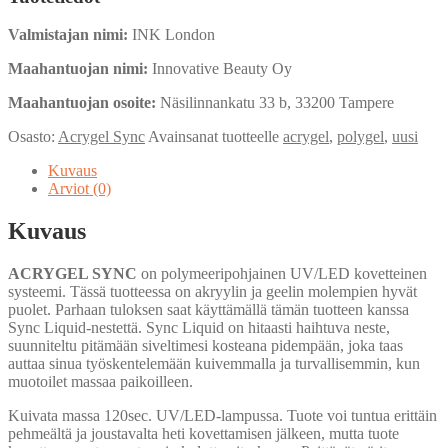
Clear
-
Valmistajan nimi:
INK London
30g
määrä
Maahantuojan nimi:
Innovative Beauty Oy
Maahantuojan osoite:
Näsilinnankatu 33 b, 33200 Tampere
Osasto:
Acrygel Sync
Avainsanat tuotteelle
acrygel
,
polygel
,
uusi
Kuvaus
Arviot (0)
Kuvaus
ACRYGEL SYNC
on polymeeripohjainen UV/LED kovetteinen
systeemi. Tässä tuotteessa on akryylin ja geelin molempien hyvät
puolet. Parhaan tuloksen saat käyttämällä tämän tuotteen kanssa
Sync Liquid-nestettä. Sync Liquid on hitaasti haihtuva neste,
suunniteltu pitämään siveltimesi kosteana pidempään, joka taas
auttaa sinua työskentelemään kuivemmalla ja turvallisemmin, kun
muotoilet massaa paikoilleen.
Kuivata massa 120sec. UV/LED-lampussa. Tuote voi tuntua erittäin
pehmeältä ja joustavalta heti kovettamisen jälkeen, mutta tuote