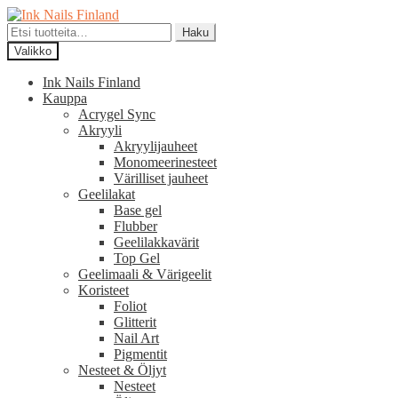
Siirry
Siirry
navigointiin
sisältöön
Etsi:
Haku
Valikko
Ink Nails Finland
Kauppa
Acrygel Sync
Akryyli
Akryylijauheet
Monomeerinesteet
Värilliset jauheet
Geelilakat
Base gel
Flubber
Geelilakkavärit
Top Gel
Geelimaali & Värigeelit
Koristeet
Foliot
Glitterit
Nail Art
Pigmentit
Nesteet & Öljyt
Nesteet