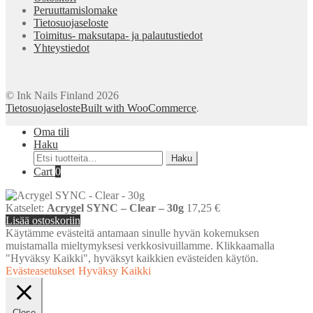
Peruuttamislomake
Tietosuojaseloste
Toimitus- maksutapa- ja palautustiedot
Yhteystiedot
© Ink Nails Finland 2026
Tietosuojaseloste
Built with WooCommerce
.
Oma tili
Haku
Etsi:
Haku
Cart
0
Katselet:
Acrygel SYNC – Clear – 30g
17,25
€
Lisää ostoskoriin
Käytämme evästeitä antamaan sinulle hyvän kokemuksen
muistamalla mieltymyksesi verkkosivuillamme. Klikkaamalla
"Hyväksy Kaikki", hyväksyt kaikkien evästeiden käytön.
Evästeasetukset
Hyväksy Kaikki
Close