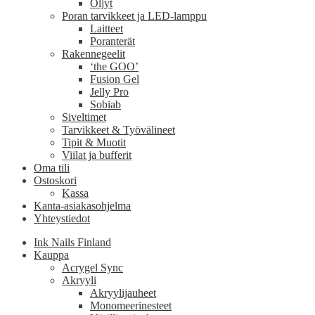
Öljyt
Poran tarvikkeet ja LED-lamppu
Laitteet
Poranterät
Rakennegeelit
‘the GOO’
Fusion Gel
Jelly Pro
Sobiab
Siveltimet
Tarvikkeet & Työvälineet
Tipit & Muotit
Viilat ja bufferit
Oma tili
Ostoskori
Kassa
Kanta-asiakasohjelma
Yhteystiedot
Ink Nails Finland
Kauppa
Acrygel Sync
Akryyli
Akryylijauheet
Monomeerinesteet