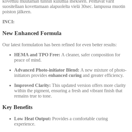
kovettuu muutaman tunnin kuluttua itsekseen. Peittävät värit
suositellaan kovettamaan alapuolelta vielä 30sec. lampussa muotin
poiston jälkeen.
INCI:
New Enhanced Formula
Our latest formulation has been refined for even better results:
HEMA and TPO Free:
A cleaner, safer composition for
peace of mind.
Advanced Photo-initiator Blend:
A new mixture of photo-
initiators provides
enhanced curing
and greater efficiency.
Improved Clarity:
This updated version offers more clarity
within the pigment, ensuring a fresh and vibrant finish that
remains true to tone.
Key Benefits
Low Heat Output:
Provides a comfortable curing
experience.