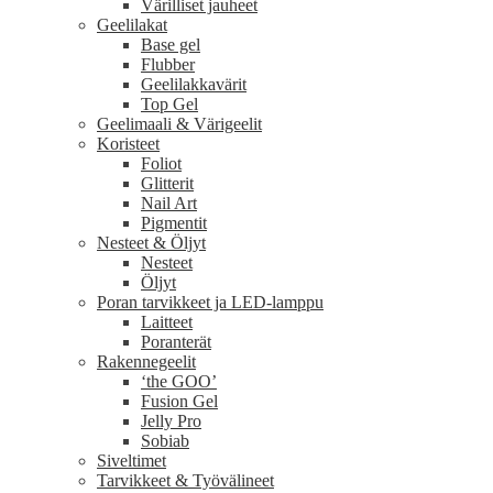
Värilliset jauheet
Geelilakat
Base gel
Flubber
Geelilakkavärit
Top Gel
Geelimaali & Värigeelit
Koristeet
Foliot
Glitterit
Nail Art
Pigmentit
Nesteet & Öljyt
Nesteet
Öljyt
Poran tarvikkeet ja LED-lamppu
Laitteet
Poranterät
Rakennegeelit
‘the GOO’
Fusion Gel
Jelly Pro
Sobiab
Siveltimet
Tarvikkeet & Työvälineet