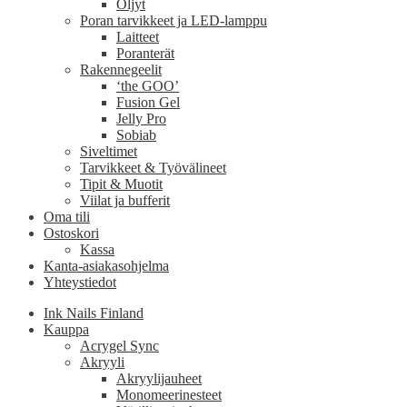
Öljyt
Poran tarvikkeet ja LED-lamppu
Laitteet
Poranterät
Rakennegeelit
‘the GOO’
Fusion Gel
Jelly Pro
Sobiab
Siveltimet
Tarvikkeet & Työvälineet
Tipit & Muotit
Viilat ja bufferit
Oma tili
Ostoskori
Kassa
Kanta-asiakasohjelma
Yhteystiedot
Ink Nails Finland
Kauppa
Acrygel Sync
Akryyli
Akryylijauheet
Monomeerinesteet