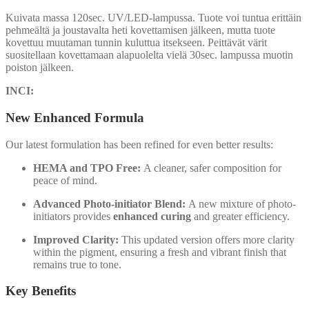
Kuivata massa 120sec. UV/LED-lampussa. Tuote voi tuntua erittäin
pehmeältä ja joustavalta heti kovettamisen jälkeen, mutta tuote
kovettuu muutaman tunnin kuluttua itsekseen. Peittävät värit
suositellaan kovettamaan alapuolelta vielä 30sec. lampussa muotin
poiston jälkeen.
INCI:
New Enhanced Formula
Our latest formulation has been refined for even better results:
HEMA and TPO Free:
A cleaner, safer composition for
peace of mind.
Advanced Photo-initiator Blend:
A new mixture of photo-
initiators provides
enhanced curing
and greater efficiency.
Improved Clarity:
This updated version offers more clarity
within the pigment, ensuring a fresh and vibrant finish that
remains true to tone.
Key Benefits