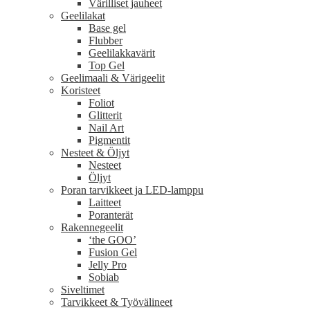
Värilliset jauheet
Geelilakat
Base gel
Flubber
Geelilakkavärit
Top Gel
Geelimaali & Värigeelit
Koristeet
Foliot
Glitterit
Nail Art
Pigmentit
Nesteet & Öljyt
Nesteet
Öljyt
Poran tarvikkeet ja LED-lamppu
Laitteet
Poranterät
Rakennegeelit
‘the GOO’
Fusion Gel
Jelly Pro
Sobiab
Siveltimet
Tarvikkeet & Työvälineet