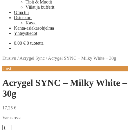
Tipit & Muotit
Viilat ja bufferit
Oma tili
Ostoskori
Kassa
Kanta-asiakasohjelma
Yhteystiedot
0,00
€
0 tuotetta
Etusivu
/
Acrygel Sync
/
Acrygel SYNC – Milky White – 30g
Uusi
Acrygel SYNC – Milky White –
30g
17,25
€
Varastossa
Acrygel