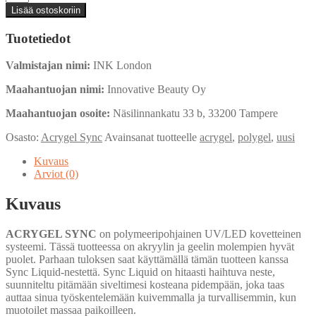
SYNC
Lisää ostoskoriin
-
Milky
Tuotetiedot
White
-
Valmistajan nimi:
INK London
30g
määrä
Maahantuojan nimi:
Innovative Beauty Oy
Maahantuojan osoite:
Näsilinnankatu 33 b, 33200 Tampere
Osasto:
Acrygel Sync
Avainsanat tuotteelle
acrygel
,
polygel
,
uusi
Kuvaus
Arviot (0)
Kuvaus
ACRYGEL SYNC
on polymeeripohjainen UV/LED kovetteinen
systeemi. Tässä tuotteessa on akryylin ja geelin molempien hyvät
puolet. Parhaan tuloksen saat käyttämällä tämän tuotteen kanssa
Sync Liquid-nestettä. Sync Liquid on hitaasti haihtuva neste,
suunniteltu pitämään siveltimesi kosteana pidempään, joka taas
auttaa sinua työskentelemään kuivemmalla ja turvallisemmin, kun
muotoilet massaa paikoilleen.