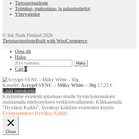
Tietosuojaseloste
Toimitus- maksutapa- ja palautustiedot
Yhteystiedot
© Ink Nails Finland 2026
Tietosuojaseloste
Built with WooCommerce
.
Oma tili
Haku
Etsi:
Haku
Cart
0
Katselet:
Acrygel SYNC – Milky White – 30g
17,25
€
Lisää ostoskoriin
Käytämme evästeitä antamaan sinulle hyvän kokemuksen
muistamalla mieltymyksesi verkkosivuillamme. Klikkaamalla
"Hyväksy Kaikki", hyväksyt kaikkien evästeiden käytön.
Evästeasetukset
Hyväksy Kaikki
Close