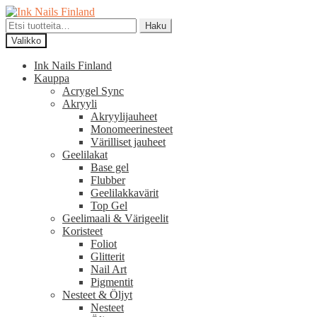
Siirry
Siirry
navigointiin
sisältöön
Etsi:
Haku
Valikko
Ink Nails Finland
Kauppa
Acrygel Sync
Akryyli
Akryylijauheet
Monomeerinesteet
Värilliset jauheet
Geelilakat
Base gel
Flubber
Geelilakkavärit
Top Gel
Geelimaali & Värigeelit
Koristeet
Foliot
Glitterit
Nail Art
Pigmentit
Nesteet & Öljyt
Nesteet