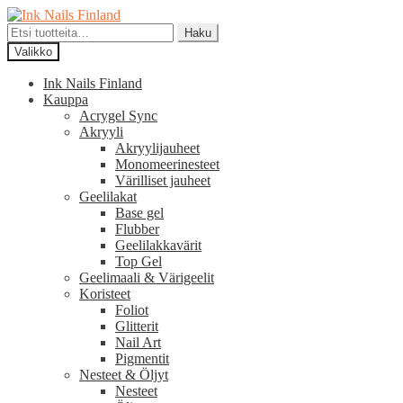
Siirry
Siirry
navigointiin
sisältöön
Etsi:
Haku
Valikko
Ink Nails Finland
Kauppa
Acrygel Sync
Akryyli
Akryylijauheet
Monomeerinesteet
Värilliset jauheet
Geelilakat
Base gel
Flubber
Geelilakkavärit
Top Gel
Geelimaali & Värigeelit
Koristeet
Foliot
Glitterit
Nail Art
Pigmentit
Nesteet & Öljyt
Nesteet