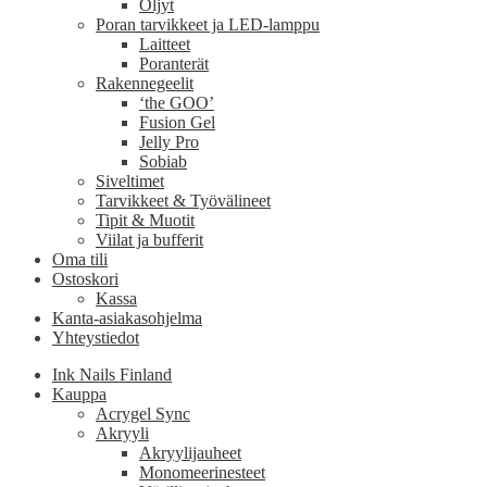
Öljyt
Poran tarvikkeet ja LED-lamppu
Laitteet
Poranterät
Rakennegeelit
‘the GOO’
Fusion Gel
Jelly Pro
Sobiab
Siveltimet
Tarvikkeet & Työvälineet
Tipit & Muotit
Viilat ja bufferit
Oma tili
Ostoskori
Kassa
Kanta-asiakasohjelma
Yhteystiedot
Ink Nails Finland
Kauppa
Acrygel Sync
Akryyli
Akryylijauheet
Monomeerinesteet