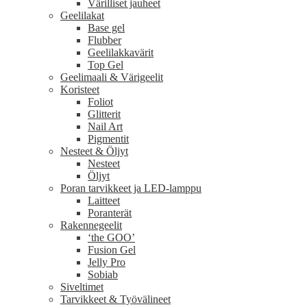
Värilliset jauheet
Geelilakat
Base gel
Flubber
Geelilakkavärit
Top Gel
Geelimaali & Värigeelit
Koristeet
Foliot
Glitterit
Nail Art
Pigmentit
Nesteet & Öljyt
Nesteet
Öljyt
Poran tarvikkeet ja LED-lamppu
Laitteet
Poranterät
Rakennegeelit
‘the GOO’
Fusion Gel
Jelly Pro
Sobiab
Siveltimet
Tarvikkeet & Työvälineet