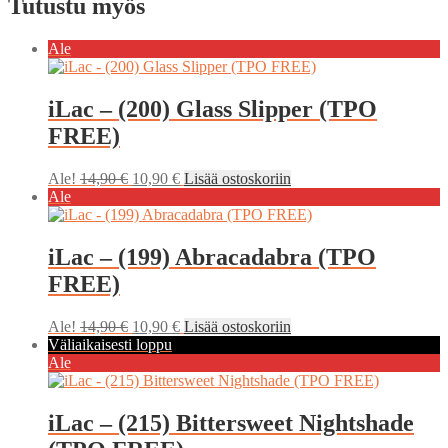
Tutustu myös
Ale
iLac – (200) Glass Slipper (TPO
FREE)
Alkuperäinen
Nykyinen
Ale!
14,90
€
10,90
€
Lisää ostoskoriin
hinta
hinta
Ale
oli:
on:
14,90 €.
10,90 €.
iLac – (199) Abracadabra (TPO
FREE)
Alkuperäinen
Nykyinen
Ale!
14,90
€
10,90
€
Lisää ostoskoriin
hinta
hinta
Väliaikaisesti loppu
oli:
on:
Ale
14,90 €.
10,90 €.
iLac – (215) Bittersweet Nightshade