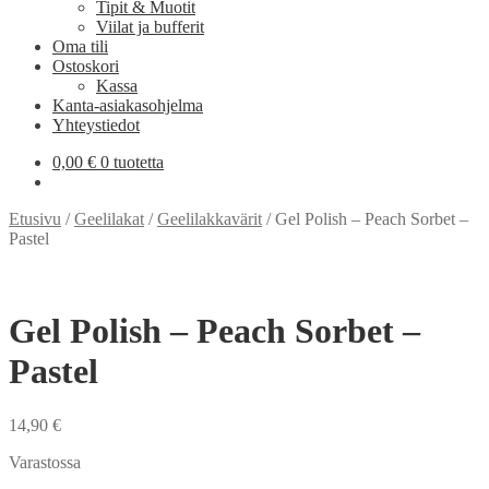
Tipit & Muotit
Viilat ja bufferit
Oma tili
Ostoskori
Kassa
Kanta-asiakasohjelma
Yhteystiedot
0,00
€
0 tuotetta
Etusivu
/
Geelilakat
/
Geelilakkavärit
/
Gel Polish – Peach Sorbet –
Pastel
Gel Polish – Peach Sorbet –
Pastel
14,90
€
Varastossa