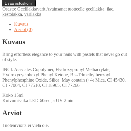
Gel
Lisää ostoskoriin
Polish
Osasto:
Geelilakkavärit
Avainsanat tuotteelle
geelilakka
,
ilac
,
-
kestolakka
,
värilakka
Peach
Sorbet
Kuvaus
-
Arviot (0)
Pastel
määrä
Kuvaus
Bring effortless elegance to your nails with pastels that never go out
of style.
INCI: Acrylates Copolymer, Hydroxypropyl Methacrylate,
Hydroxycyclohexyl Phenyl Ketone, Bis-Trimethylbenzoyl
Phenylphosphine Oxide, Silica. May contain (+/-) Mica, CI 45430,
CI 77004, CI 77510, CI 18965, CI 77266
Koko 15ml
Kuivumisaika LED 60sec ja UV 2min
Arviot
Tuotearvioita ei vielä ole.