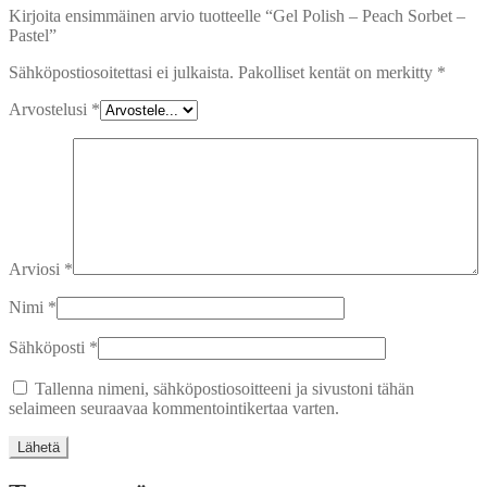
Kirjoita ensimmäinen arvio tuotteelle “Gel Polish – Peach Sorbet –
Pastel”
Sähköpostiosoitettasi ei julkaista.
Pakolliset kentät on merkitty
*
Arvostelusi
*
Arviosi
*
Nimi
*
Sähköposti
*
Tallenna nimeni, sähköpostiosoitteeni ja sivustoni tähän
selaimeen seuraavaa kommentointikertaa varten.