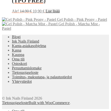
(TPO FREE)
Alkuperäinen
Nykyinen
Ale!
14,90
€
10,90
€
Lue lisää
hinta
hinta
Gel Polish - Pink Peony - Pastel
oli:
on:
Gel Polish - Matcha Mist -
14,90 €.
10,90 €.
Pastel
Blogi
Ink Nails Finland
Kanta-asiakasohjelma
Kassa
Kauppa
Oma tili
Ostoskori
Peruuttamislomake
Tietosuojaseloste
Toimitus- maksutapa- ja palautustiedot
Yhteystiedot
© Ink Nails Finland 2026
Tietosuojaseloste
Built with WooCommerce
.