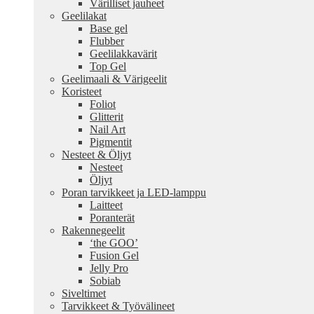
Värilliset jauheet
Geelilakat
Base gel
Flubber
Geelilakkavärit
Top Gel
Geelimaali & Värigeelit
Koristeet
Foliot
Glitterit
Nail Art
Pigmentit
Nesteet & Öljyt
Nesteet
Öljyt
Poran tarvikkeet ja LED-lamppu
Laitteet
Poranterät
Rakennegeelit
‘the GOO’
Fusion Gel
Jelly Pro
Sobiab
Siveltimet
Tarvikkeet & Työvälineet