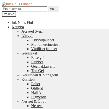
Siirry
Siirry
navigointiin
sisältöön
Etsi:
Haku
Valikko
Ink Nails Finland
Kauppa
Acrygel Sync
Akryyli
Akryylijauheet
Monomeerinesteet
Värilliset jauheet
Geelilakat
Base gel
Flubber
Geelilakkavärit
Top Gel
Geelimaali & Värigeelit
Koristeet
Foliot
Glitterit
Nail Art
Pigmentit
Nesteet & Öljyt
Nesteet