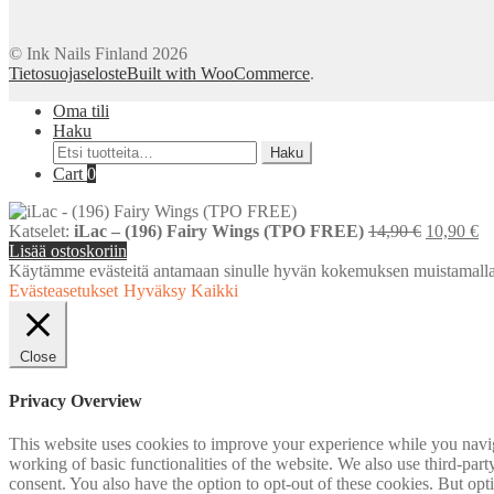
© Ink Nails Finland 2026
Tietosuojaseloste
Built with WooCommerce
.
Oma tili
Haku
Etsi:
Haku
Cart
0
Alkuperä
N
Katselet:
iLac – (196) Fairy Wings (TPO FREE)
14,90
€
10,90
€
hinta
hi
Lisää ostoskoriin
oli:
on
Käytämme evästeitä antamaan sinulle hyvän kokemuksen muistamalla
14,90 €.
10
Evästeasetukset
Hyväksy Kaikki
Close
Privacy Overview
This website uses cookies to improve your experience while you navigat
working of basic functionalities of the website. We also use third-pa
consent. You also have the option to opt-out of these cookies. But op