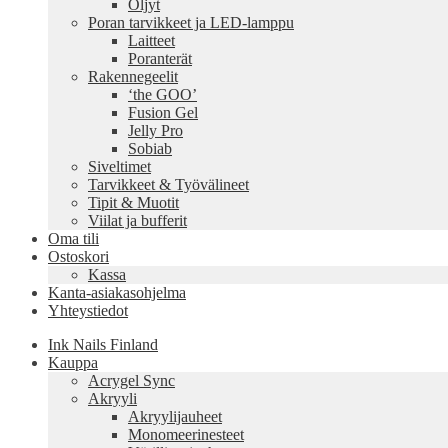
Öljyt
Poran tarvikkeet ja LED-lamppu
Laitteet
Poranterät
Rakennegeelit
‘the GOO’
Fusion Gel
Jelly Pro
Sobiab
Siveltimet
Tarvikkeet & Työvälineet
Tipit & Muotit
Viilat ja bufferit
Oma tili
Ostoskori
Kassa
Kanta-asiakasohjelma
Yhteystiedot
Ink Nails Finland
Kauppa
Acrygel Sync
Akryyli
Akryylijauheet
Monomeerinesteet