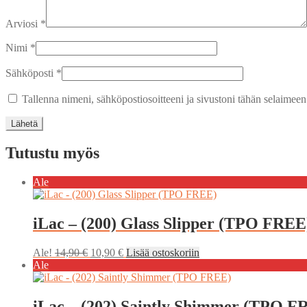
Arviosi
*
Nimi
*
Sähköposti
*
Tallenna nimeni, sähköpostiosoitteeni ja sivustoni tähän selaimee
Tutustu myös
Ale
iLac – (200) Glass Slipper (TPO FREE
Alkuperäinen
Nykyinen
Ale!
14,90
€
10,90
€
Lisää ostoskoriin
hinta
hinta
Ale
oli:
on:
14,90 €.
10,90 €.
iLac – (202) Saintly Shimmer (TPO F