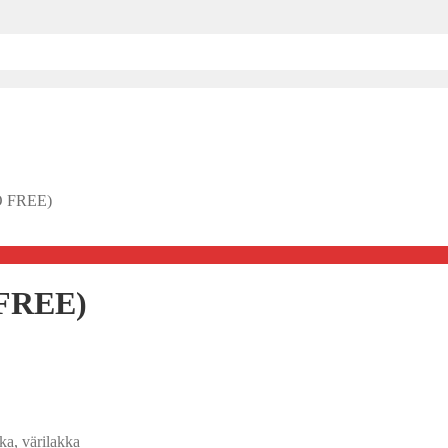
PO FREE)
 FREE)
kka
,
värilakka