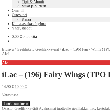
Tipit & Muotit
Viilat ja bufferit
Oma tili
Ostoskori
Kassa
Kanta-asiakasohjelma
Yhteystiedot
0,00
€
0 tuotetta
Etusivu
/
Geelilakat
/
Geelilakkavärit
/
iLac – (196) Fairy Wings (T
Ale!
Ale
iLac – (196) Fairy Wings (TPO
Alkuperäinen
Nykyinen
14,90
€
10,90
€
hinta
hinta
Varastossa
oli:
on:
14,90 €.
10,90 €.
iLac
Lisää ostoskoriin
-
Osasto:
Geelilakkavärit
Avainsanat tuotteelle
geelilakka
,
ilac
,
kestola