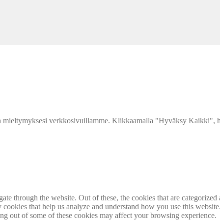
inen
ykyinen
nta
:
 mieltymyksesi verkkosivuillamme. Klikkaamalla "Hyväksy Kaikki", hy
,90 €.
e through the website. Out of these, the cookies that are categorized a
rty cookies that help us analyze and understand how you use this websit
ting out of some of these cookies may affect your browsing experience.