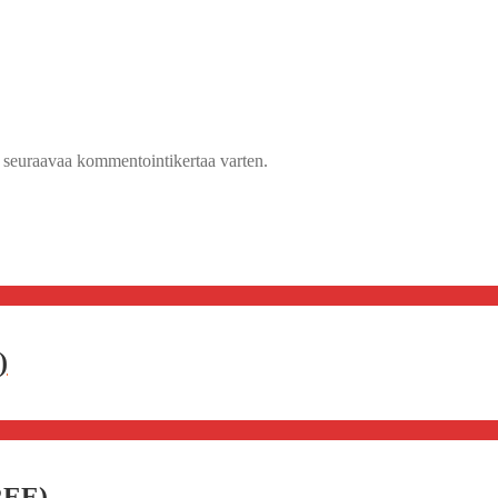
n seuraavaa kommentointikertaa varten.
)
REE)