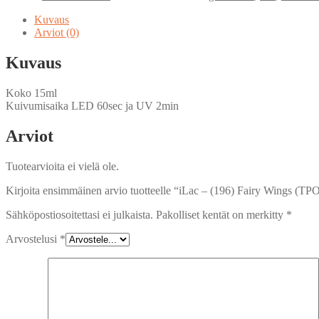
(196)
Fairy
Kuvaus
Wings
Arviot (0)
(TPO
FREE)
Kuvaus
määrä
Koko 15ml
Kuivumisaika LED 60sec ja UV 2min
Arviot
Tuotearvioita ei vielä ole.
Kirjoita ensimmäinen arvio tuotteelle “iLac – (196) Fairy Wings (T
Sähköpostiosoitettasi ei julkaista.
Pakolliset kentät on merkitty
*
Arvostelusi
*