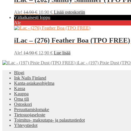
Alkuperäinen
Nykyinen
Ale!
14,90
€
10,90
€
Lisää ostoskoriin
hinta
hinta
Väliaikaisesti loppu
oli:
on:
Ale
14,90 €.
10,90 €.
iLac – (276) Feather Boa (TPO FREE)
Alkuperäinen
Nykyinen
Ale!
14,90
€
12,90
€
Lue lisää
hinta
hinta
iLac - (197) Pixie Dust (TP
oli:
on:
14,90 €.
12,90 €.
Blogi
Ink Nails Finland
Kanta-asiakasohjelma
Kassa
Kauppa
Oma tili
Ostoskori
Peruuttamislomake
Tietosuojaseloste
Toimitus- maksutapa- ja palautustiedot
Yhteystiedot