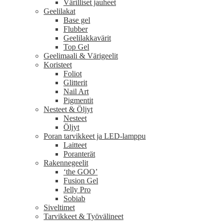
Värilliset jauheet
Geelilakat
Base gel
Flubber
Geelilakkavärit
Top Gel
Geelimaali & Värigeelit
Koristeet
Foliot
Glitterit
Nail Art
Pigmentit
Nesteet & Öljyt
Nesteet
Öljyt
Poran tarvikkeet ja LED-lamppu
Laitteet
Poranterät
Rakennegeelit
‘the GOO’
Fusion Gel
Jelly Pro
Sobiab
Siveltimet
Tarvikkeet & Työvälineet