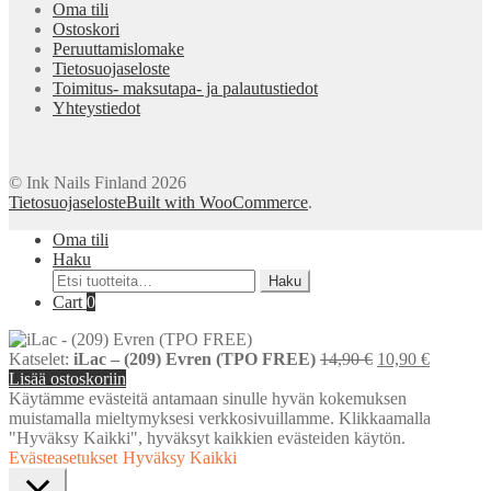
Oma tili
Ostoskori
Peruuttamislomake
Tietosuojaseloste
Toimitus- maksutapa- ja palautustiedot
Yhteystiedot
© Ink Nails Finland 2026
Tietosuojaseloste
Built with WooCommerce
.
Oma tili
Haku
Etsi:
Haku
Cart
0
Alkuperäinen
Nykyine
Katselet:
iLac – (209) Evren (TPO FREE)
14,90
€
10,90
€
hinta
hinta
Lisää ostoskoriin
oli:
on:
Käytämme evästeitä antamaan sinulle hyvän kokemuksen
14,90 €.
10,90 €.
muistamalla mieltymyksesi verkkosivuillamme. Klikkaamalla
"Hyväksy Kaikki", hyväksyt kaikkien evästeiden käytön.
Evästeasetukset
Hyväksy Kaikki