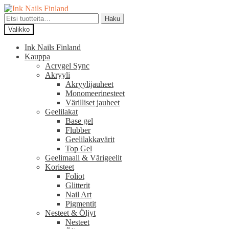
Siirry
Siirry
navigointiin
sisältöön
Etsi:
Haku
Valikko
Ink Nails Finland
Kauppa
Acrygel Sync
Akryyli
Akryylijauheet
Monomeerinesteet
Värilliset jauheet
Geelilakat
Base gel
Flubber
Geelilakkavärit
Top Gel
Geelimaali & Värigeelit
Koristeet
Foliot
Glitterit
Nail Art
Pigmentit
Nesteet & Öljyt
Nesteet