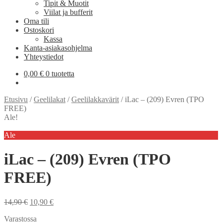
Tipit & Muotit
Viilat ja bufferit
Oma tili
Ostoskori
Kassa
Kanta-asiakasohjelma
Yhteystiedot
0,00
€
0 tuotetta
Etusivu
/
Geelilakat
/
Geelilakkavärit
/
iLac – (209) Evren (TPO
FREE)
Ale!
Ale
iLac – (209) Evren (TPO
FREE)
Alkuperäinen
Nykyinen
14,90
€
10,90
€
hinta
hinta
Varastossa
oli:
on: