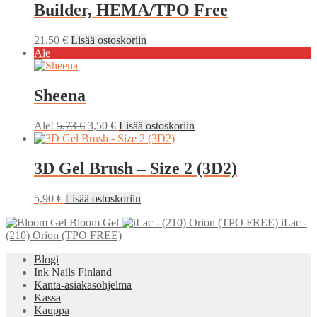
Builder, HEMA/TPO Free
21,50
€
Lisää ostoskoriin
Ale
Sheena
Alkuperäinen
Nykyinen
Ale!
5,73
€
3,50
€
Lisää ostoskoriin
hinta
hinta
oli:
on:
5,73 €.
3,50 €.
3D Gel Brush – Size 2 (3D2)
5,90
€
Lisää ostoskoriin
Bloom Gel
iLac -
(210) Orion (TPO FREE)
Blogi
Ink Nails Finland
Kanta-asiakasohjelma
Kassa
Kauppa