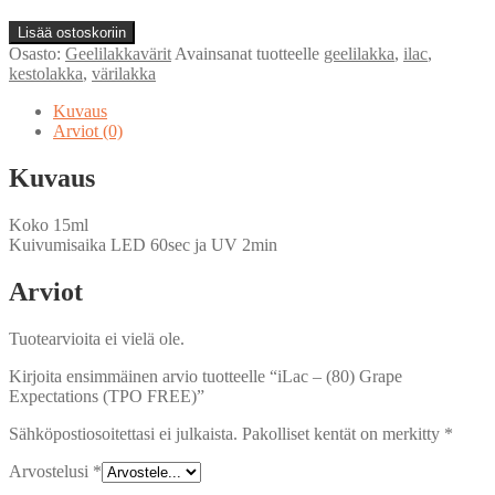
14,90 €.
8,00 €.
iLac
Lisää ostoskoriin
-
Osasto:
Geelilakkavärit
Avainsanat tuotteelle
geelilakka
,
ilac
,
(80)
kestolakka
,
värilakka
Grape
Expectations
Kuvaus
(TPO
Arviot (0)
FREE)
määrä
Kuvaus
Koko 15ml
Kuivumisaika LED 60sec ja UV 2min
Arviot
Tuotearvioita ei vielä ole.
Kirjoita ensimmäinen arvio tuotteelle “iLac – (80) Grape
Expectations (TPO FREE)”
Sähköpostiosoitettasi ei julkaista.
Pakolliset kentät on merkitty
*
Arvostelusi
*