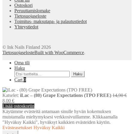
Ostoskori
Peruuttamislomake
Tietosuojaseloste
Toimitus- maksutapa- ja palautustiedot
Yhteystiedot
© Ink Nails Finland 2026
Tietosuojaseloste
Built with WooCommerce
.
Oma tili
Haku
Etsi:
Haku
Cart
0
Alk
Katselet:
iLac – (80) Grape Expectations (TPO FREE)
14,90
€
Nykyinen
hint
8,00
€
hinta
oli:
Lisää ostoskoriin
on:
14,
Käytämme evästeitä antamaan sinulle hyvän kokemuksen
8,00 €.
muistamalla mieltymyksesi verkkosivuillamme. Klikkaamalla
"Hyväksy Kaikki", hyväksyt kaikkien evästeiden käytön.
Evästeasetukset
Hyväksy Kaikki