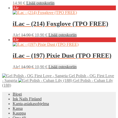
14,90
€
Lisää ostoskoriin
Ale
iLac – (214) Foxglove (TPO FREE)
Alkuperäinen
Nykyinen
Ale!
14,90
€
10,90
€
Lisää ostoskoriin
hinta
hinta
Ale
oli:
on:
14,90 €.
10,90 €.
iLac – (197) Pixie Dust (TPO FREE)
Alkuperäinen
Nykyinen
Ale!
14,90
€
10,90
€
Lisää ostoskoriin
hinta
hinta
Gel Polish - OG First Love
oli:
on:
- Sangria
Gel Polish - Cuban Lily
14,90 €.
10,90 €.
(188)
Blogi
Ink Nails Finland
Kanta-asiakasohjelma
Kassa
Kauppa
Oma tili