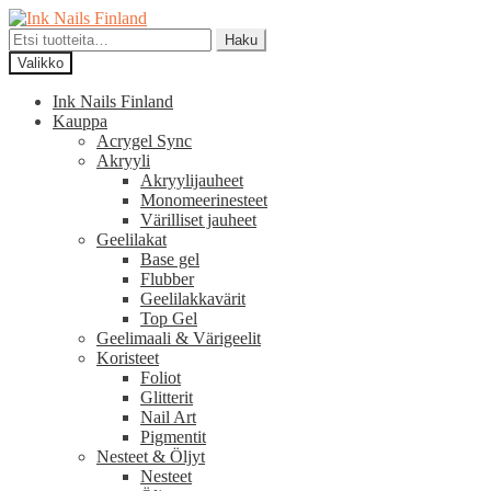
Siirry
Siirry
navigointiin
sisältöön
Etsi:
Haku
Valikko
Ink Nails Finland
Kauppa
Acrygel Sync
Akryyli
Akryylijauheet
Monomeerinesteet
Värilliset jauheet
Geelilakat
Base gel
Flubber
Geelilakkavärit
Top Gel
Geelimaali & Värigeelit
Koristeet
Foliot
Glitterit
Nail Art
Pigmentit
Nesteet & Öljyt
Nesteet