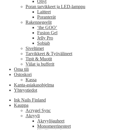
Öljyt
Poran tarvikkeet ja LED-lamppu
Laitteet
Poranterät
Rakennegeelit
‘the GOO’
Fusion Gel
Jelly Pro
Sobiab
Siveltimet
Tarvikkeet & Työvälineet
Tipit & Muotit
Viilat ja bufferit
Oma tili
Ostoskori
Kassa
Kanta-asiakasohjelma
Yhteystiedot
Ink Nails Finland
Kauppa
Acrygel Sync
Akryyli
Akryylijauheet
Monomeerinesteet