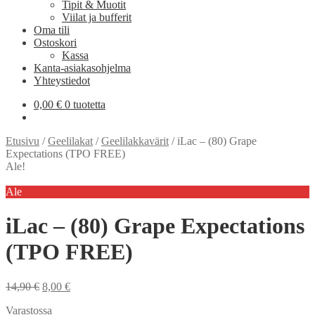
Tipit & Muotit
Viilat ja bufferit
Oma tili
Ostoskori
Kassa
Kanta-asiakasohjelma
Yhteystiedot
0,00
€
0 tuotetta
Etusivu
/
Geelilakat
/
Geelilakkavärit
/
iLac – (80) Grape
Expectations (TPO FREE)
Ale!
Ale
iLac – (80) Grape Expectations
(TPO FREE)
Alkuperäinen
Nykyinen
14,90
€
8,00
€
hinta
hinta
Varastossa
oli:
on: