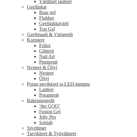
Värilliset jauheet
Geelilakat
Base gel
Flubber
Geelilakkavärit
Top Gel
Geelimaali & Värigeelit
Koristeet
Foliot
Glitterit
Nail Art
Pigmentit
Nesteet & Öljyt
Nesteet
Öljyt
Poran tarvikkeet ja LED-lamppu
Laitteet
Poranterät
Rakennegeelit
‘the GOO’
Fusion Gel
Jelly Pro
Sobiab
Siveltimet
Tarvikkeet & Työvälineet