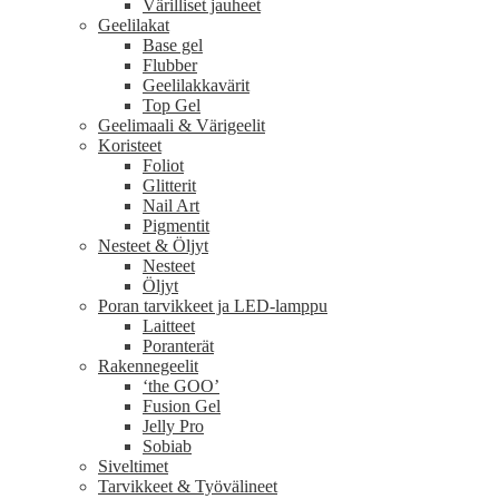
Värilliset jauheet
Geelilakat
Base gel
Flubber
Geelilakkavärit
Top Gel
Geelimaali & Värigeelit
Koristeet
Foliot
Glitterit
Nail Art
Pigmentit
Nesteet & Öljyt
Nesteet
Öljyt
Poran tarvikkeet ja LED-lamppu
Laitteet
Poranterät
Rakennegeelit
‘the GOO’
Fusion Gel
Jelly Pro
Sobiab
Siveltimet
Tarvikkeet & Työvälineet