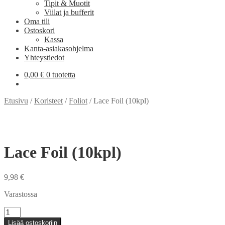
Tipit & Muotit
Viilat ja bufferit
Oma tili
Ostoskori
Kassa
Kanta-asiakasohjelma
Yhteystiedot
0,00
€
0 tuotetta
Etusivu
/
Koristeet
/
Foliot
/
Lace Foil (10kpl)
Lace Foil (10kpl)
9,98
€
Varastossa
Lace
Foil
Lisää ostoskoriin