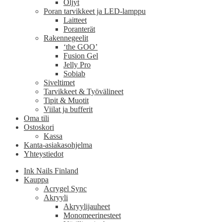
Öljyt
Poran tarvikkeet ja LED-lamppu
Laitteet
Poranterät
Rakennegeelit
‘the GOO’
Fusion Gel
Jelly Pro
Sobiab
Siveltimet
Tarvikkeet & Työvälineet
Tipit & Muotit
Viilat ja bufferit
Oma tili
Ostoskori
Kassa
Kanta-asiakasohjelma
Yhteystiedot
Ink Nails Finland
Kauppa
Acrygel Sync
Akryyli
Akryylijauheet
Monomeerinesteet