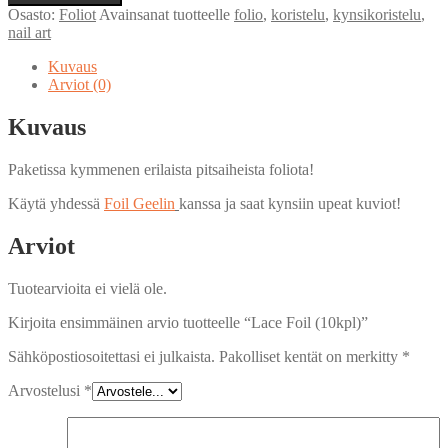
(10kpl)
Osasto:
Foliot
Avainsanat tuotteelle
folio
,
koristelu
,
kynsikoristelu
,
määrä
nail art
Kuvaus
Arviot (0)
Kuvaus
Paketissa kymmenen erilaista pitsaiheista foliota!
Käytä yhdessä
Foil Geelin
kanssa ja saat kynsiin upeat kuviot!
Arviot
Tuotearvioita ei vielä ole.
Kirjoita ensimmäinen arvio tuotteelle “Lace Foil (10kpl)”
Sähköpostiosoitettasi ei julkaista.
Pakolliset kentät on merkitty
*
Arvostelusi
*