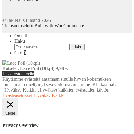
© Ink Nails Finland 2026
Tietosuojaseloste
Built with WooCommerce
.
Oma tili
Haku
Etsi:
Haku
Cart
0
Katselet:
Lace Foil (10kpl)
9,98
€
Lisää ostoskoriin
Käytämme evästeitä antamaan sinulle hyvän kokemuksen
muistamalla mieltymyksesi verkkosivuillamme. Klikkaamalla
"Hyväksy Kaikki", hyväksyt kaikkien evästeiden käytön.
Evästeasetukset
Hyväksy Kaikki
Close
Privacy Overview