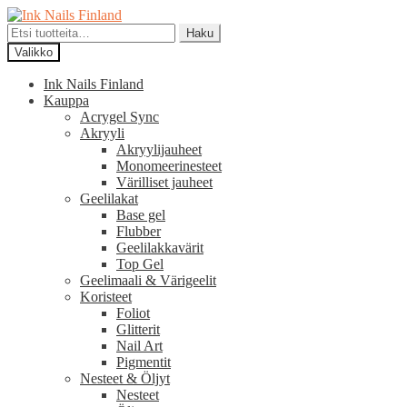
Siirry
Siirry
navigointiin
sisältöön
Etsi:
Haku
Valikko
Ink Nails Finland
Kauppa
Acrygel Sync
Akryyli
Akryylijauheet
Monomeerinesteet
Värilliset jauheet
Geelilakat
Base gel
Flubber
Geelilakkavärit
Top Gel
Geelimaali & Värigeelit
Koristeet
Foliot
Glitterit
Nail Art
Pigmentit
Nesteet & Öljyt
Nesteet