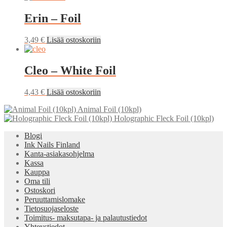
Erin – Foil
3,49
€
Lisää ostoskoriin
Cleo – White Foil
4,43
€
Lisää ostoskoriin
Animal Foil (10kpl)
Holographic Fleck Foil (10kpl)
Blogi
Ink Nails Finland
Kanta-asiakasohjelma
Kassa
Kauppa
Oma tili
Ostoskori
Peruuttamislomake
Tietosuojaseloste
Toimitus- maksutapa- ja palautustiedot
Yhteystiedot