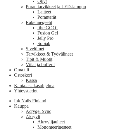
Öljyt
Poran tarvikkeet ja LED-lamppu
Laitteet
Poranterät
Rakennegeelit
‘the GOO’
Fusion Gel
Jelly Pro
Sobiab
Siveltimet
Tarvikkeet & Työvälineet
Tipit & Muotit
Viilat ja bufferit
Oma tili
Ostoskori
Kassa
Kanta-asiakasohjelma
Yhteystiedot
Ink Nails Finland
Kauppa
Acrygel Sync
Akryyli
Akryylijauheet
Monomeerinesteet