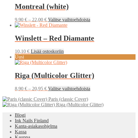
Montreal (white)
Hintaluokka:
Tällä
9,90
€
–
22,00
€
Valitse vaihtoehdoista
9,90 €
tuotteella
-
on
22,00 €
useampi
Winslett – Red Diamante
muunnelma.
Voit
10,10
€
Lisää ostoskoriin
tehdä
Uusi
valinnat
tuotteen
sivulla.
Riga (Multicolor Glitter)
Hintaluokka:
Tällä
8,90
€
–
20,95
€
Valitse vaihtoehdoista
8,90 €
tuotteella
Paris (classic Cover)
-
on
Riga (Multicolor Glitter)
20,95 €
useampi
muunnelma.
Blogi
Voit
Ink Nails Finland
tehdä
Kanta-asiakasohjelma
valinnat
Kassa
tuotteen
Kauppa