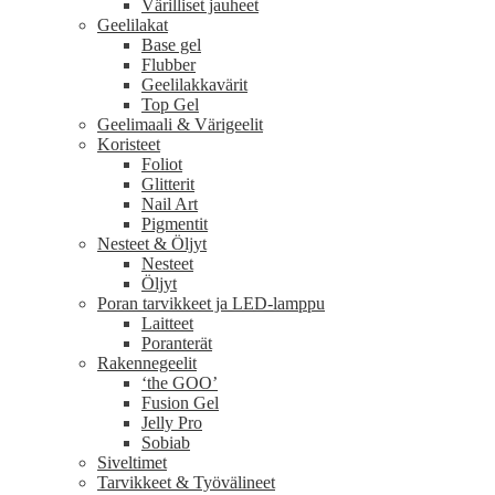
Värilliset jauheet
Geelilakat
Base gel
Flubber
Geelilakkavärit
Top Gel
Geelimaali & Värigeelit
Koristeet
Foliot
Glitterit
Nail Art
Pigmentit
Nesteet & Öljyt
Nesteet
Öljyt
Poran tarvikkeet ja LED-lamppu
Laitteet
Poranterät
Rakennegeelit
‘the GOO’
Fusion Gel
Jelly Pro
Sobiab
Siveltimet
Tarvikkeet & Työvälineet