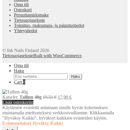
sivulla.
Oma tili
Ostoskori
Peruuttamislomake
Tietosuojaseloste
Toimitus- maksutapa- ja palautustiedot
Yhteystiedot
© Ink Nails Finland 2026
Tietosuojaseloste
Built with WooCommerce
.
Oma tili
Haku
Etsi:
Haku
Cart
0
Alkuperäinen
Nykyinen
Katselet:
Tallinn 40g
19,51
€
17,90
€
hinta
hinta
Lisää ostoskoriin
oli:
on:
Käytämme evästeitä antamaan sinulle hyvän kokemuksen
19,51 €.
17,90 €.
muistamalla mieltymyksesi verkkosivuillamme. Klikkaamalla
"Hyväksy Kaikki", hyväksyt kaikkien evästeiden käytön.
Evästeasetukset
Hyväksy Kaikki