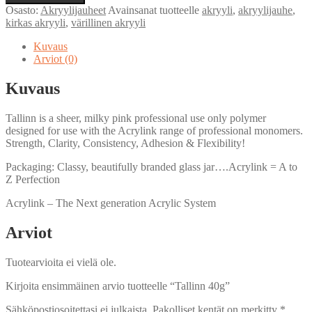
määrä
Osasto:
Akryylijauheet
Avainsanat tuotteelle
akryyli
,
akryylijauhe
,
kirkas akryyli
,
värillinen akryyli
Kuvaus
Arviot (0)
Kuvaus
Tallinn is a sheer, milky pink professional use only polymer
designed for use with the Acrylink range of professional monomers.
Strength, Clarity, Consistency, Adhesion & Flexibility!
Packaging: Classy, beautifully branded glass jar….Acrylink = A to
Z Perfection
Acrylink – The Next generation Acrylic System
Arviot
Tuotearvioita ei vielä ole.
Kirjoita ensimmäinen arvio tuotteelle “Tallinn 40g”
Sähköpostiosoitettasi ei julkaista.
Pakolliset kentät on merkitty
*