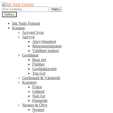
Siirry
Siirry
navigointiin
sisältöön
Etsi:
Haku
Valikko
Ink Nails Finland
Kauppa
Acrygel Sync
Akryyli
Akryylijauheet
Monomeerinesteet
Värilliset jauheet
Geelilakat
Base gel
Flubber
Geelilakkavärit
Top Gel
Geelimaali & Värigeelit
Koristeet
Foliot
Glitterit
Nail Art
Pigmentit
Nesteet & Öljyt
Nesteet