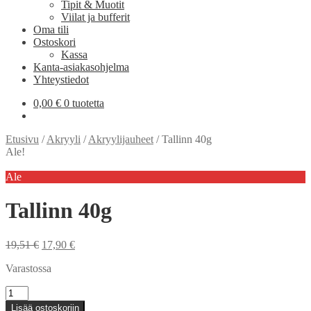
Tipit & Muotit
Viilat ja bufferit
Oma tili
Ostoskori
Kassa
Kanta-asiakasohjelma
Yhteystiedot
0,00
€
0 tuotetta
Etusivu
/
Akryyli
/
Akryylijauheet
/
Tallinn 40g
Ale!
Ale
Tallinn 40g
Alkuperäinen
Nykyinen
19,51
€
17,90
€
hinta
hinta
Varastossa
oli:
on:
19,51 €.
17,90 €.
Tallinn
40g
Lisää ostoskoriin