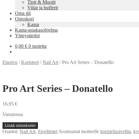
Tipit & Muotit
Viilat ja bufferit
Oma tili
Ostoskori
Kassa
Kanta-asiakasohjelma
Yhteystiedot
0,00
€
0 tuotetta
Etusivu
/
Koristeet
/
Nail Art
/
Pro Art Series – Donatello
Pro Art Series – Donatello
16,95
€
Varastossa
Pro
Lisää ostoskoriin
Art
Osastot:
Nail Art
,
Siveltimet
Avainsanat tuotteelle
koristelusivellin
,
ky
Series