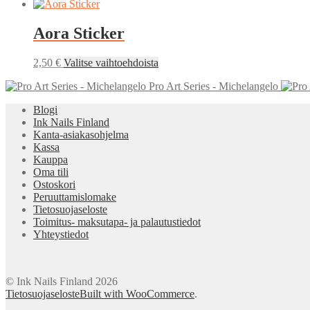
hinta
hinta
oli:
on:
78,43 €.
72,20 €.
Aora Sticker
Tällä
2,50
€
Valitse vaihtoehdoista
tuotteella
Pro Art Series - Michelangelo
on
useampi
Blogi
muunnelma.
Ink Nails Finland
Voit
Kanta-asiakasohjelma
tehdä
Kassa
valinnat
Kauppa
tuotteen
Oma tili
sivulla.
Ostoskori
Peruuttamislomake
Tietosuojaseloste
Toimitus- maksutapa- ja palautustiedot
Yhteystiedot
© Ink Nails Finland 2026
Tietosuojaseloste
Built with WooCommerce
.