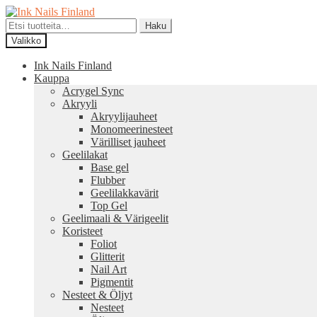
Siirry
Siirry
navigointiin
sisältöön
Etsi:
Haku
Valikko
Ink Nails Finland
Kauppa
Acrygel Sync
Akryyli
Akryylijauheet
Monomeerinesteet
Värilliset jauheet
Geelilakat
Base gel
Flubber
Geelilakkavärit
Top Gel
Geelimaali & Värigeelit
Koristeet
Foliot
Glitterit
Nail Art
Pigmentit
Nesteet & Öljyt
Nesteet