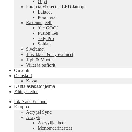
Öljyt
Poran tarvikkeet ja LED-lamppu
Laitteet
Poranterät
Rakennegeelit
‘the GOO’
Fusion Gel
Jelly Pro
Sobiab
Siveltimet
Tarvikkeet & Työvälineet
Tipit & Muotit
Viilat ja bufferit
Oma tili
Ostoskori
Kassa
Kanta-asiakasohjelma
Yhteystiedot
Ink Nails Finland
Kauppa
Acrygel Sync
Akryyli
Akryylijauheet
Monomeerinesteet