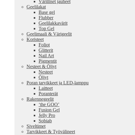
Värilliset jauheet
Geelilakat
Base gel
Flubber
Geelilakkavärit
Top Gel
Geelimaali & Värigeelit
Koristeet
Foliot
Glitterit
Nail Art
Pigmentit
Nesteet & Öljyt
Nesteet
Öljyt
Poran tarvikkeet ja LED-lamppu
Laitteet
Poranterät
Rakennegeelit
‘the GOO’
Fusion Gel
Jelly Pro
Sobiab
Siveltimet
Tarvikkeet & Työvälineet