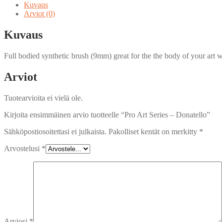
-
Kuvaus
Donatello
Arviot (0)
määrä
Kuvaus
Full bodied synthetic brush (9mm) great for the the body of your art 
Arviot
Tuotearvioita ei vielä ole.
Kirjoita ensimmäinen arvio tuotteelle “Pro Art Series – Donatello”
Sähköpostiosoitettasi ei julkaista.
Pakolliset kentät on merkitty
*
Arvostelusi
*
Arviosi
*