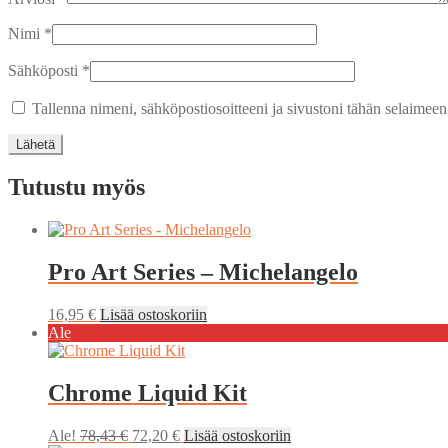
Nimi
*
Sähköposti
*
Tallenna nimeni, sähköpostiosoitteeni ja sivustoni tähän selaimee
Tutustu myös
Pro Art Series – Michelangelo
16,95
€
Lisää ostoskoriin
Ale
Chrome Liquid Kit
Alkuperäinen
Nykyinen
Ale!
78,43
€
72,20
€
Lisää ostoskoriin