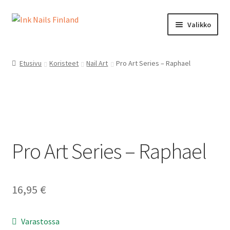
Siirry
Siirry
Valikko
navigointiin
sisältöön
Ink Nails Finland
Etusivu
Koristeet
Nail Art
Pro Art Series – Raphael
Laajen
Kauppa
alemm
tason
Oma tili
valikko
Laajen
Ostoskori
alemm
Pro Art Series – Raphael
tason
Kanta-asiakasohjelma
valikko
Yhteystiedot
16,95
€
Varastossa