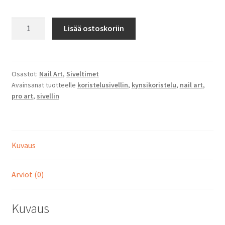
Pro
Lisää ostoskoriin
Art
Series
-
Raphael
Osastot:
Nail Art
,
Siveltimet
Avainsanat tuotteelle
koristelusivellin
,
kynsikoristelu
,
nail art
,
määrä
pro art
,
sivellin
Kuvaus
Arviot (0)
Kuvaus