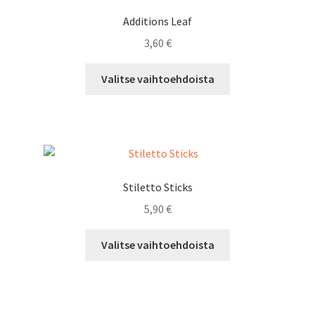
Additions Leaf
3,60
€
Tällä
Valitse vaihtoehdoista
tuotteella
on
useampi
muunnelma.
Voit
tehdä
Stiletto Sticks
valinnat
5,90
€
tuotteen
sivulla.
Tällä
Valitse vaihtoehdoista
tuotteella
on
useampi
muunnelma.