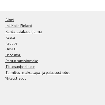
Voit
tehdä
valinnat
Blogi
tuotteen
Ink Nails Finland
sivulla.
Kanta-asiakasohjelma
Kassa
Kauppa
Oma tili
Ostoskori
Peruuttamislomake
Tietosuojaseloste
Toimitus- maksutapa- ja palautustiedot
Yhteystiedot